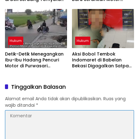
Oknum Polisi Tetangga
Hilang ke Pemilik
Korban
Hukum
Hukum
Detik-Detik Menegangkan
Aksi Bobol Tembok
Ibu-Ibu Hadang Pencuri
Indomaret di Babelan
Motor di Purwasari
Bekasi Digagalkan Satpam
Karawang, Pelaku Lolos di
dan Warga, Dua Pelaku
Tengah Keramaian!
Diamankan
Tinggalkan Balasan
Alamat email Anda tidak akan dipublikasikan.
Ruas yang
wajib ditandai
*