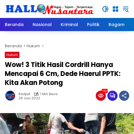
Langsung
ke
konten
Beranda
Nasional
Kriminal
Politik
Ragam
Beranda
Hukum
Hukum
Wow! 3 Titik Hasil Cordrill Hanya
Mencapai 6 Cm, Dede Haerul PPTK:
Kita Akan Potong
132
Redpel
1 Min Baca
28 Juni 2022