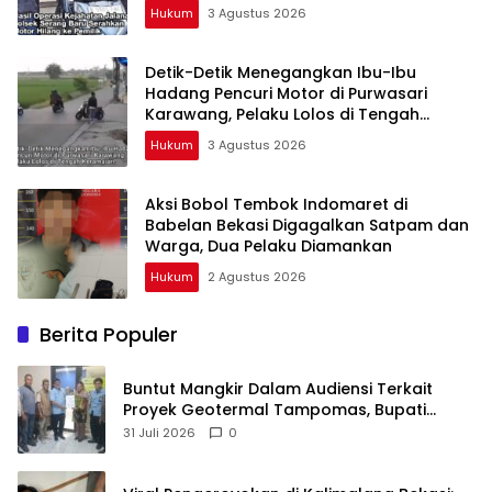
Hukum
3 Agustus 2026
Detik-Detik Menegangkan Ibu-Ibu
Hadang Pencuri Motor di Purwasari
Karawang, Pelaku Lolos di Tengah
Keramaian!
Hukum
3 Agustus 2026
Aksi Bobol Tembok Indomaret di
Babelan Bekasi Digagalkan Satpam dan
Warga, Dua Pelaku Diamankan
Hukum
2 Agustus 2026
Berita Populer
Buntut Mangkir Dalam Audiensi Terkait
Proyek Geotermal Tampomas, Bupati
Sumedang Dilaporkan Ke Ombudsman dan
31 Juli 2026
0
BPKP