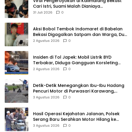
Viral Pengeroyokan di Kalimalang Bekasi:
Cari Istri, Suami Malah Dianiaya
Sekelompok Pria
31 Juli 2026
0
Aksi Bobol Tembok Indomaret di Babelan
Bekasi Digagalkan Satpam dan Warga, Dua
Pelaku Diamankan
2 Agustus 2026
0
Insiden di Tol Japek: Mobil Listrik BYD
Terbakar, Diduga Gangguan Korsleting
Listrik
2 Agustus 2026
0
Detik-Detik Menegangkan Ibu-Ibu Hadang
Pencuri Motor di Purwasari Karawang,
Pelaku Lolos di Tengah Keramaian!
3 Agustus 2026
0
Hasil Operasi Kejahatan Jalanan, Polsek
Serang Baru Serahkan Motor Hilang ke
Pemilik
3 Agustus 2026
0