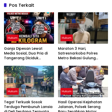
Pos Terkait
Hukum
Hukum
Ganja Dipesan Lewat
Maraton 3 Hari,
Media Sosial, Dua Pria di
Satresnarkoba Polres
Tangerang Diciduk
Metro Bekasi Gulung
Satresnarkoba Polres
Jaringan Sabu, Ganja, dan
Metro Bekasi
Tramadol
Hukum
Hukum
Tega! Terkuak Sosok
Hasil Operasi Kejahatan
Terduga Pembunuh Lansia
Jalanan, Polsek Serang
di Deli Serdang Ternyata
Baru Serahkan Motor