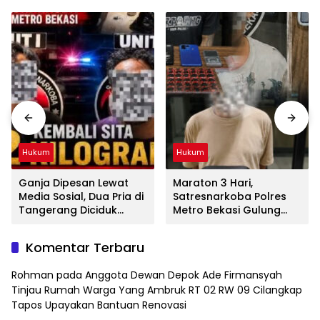
Hukum
Hukum
Ganja Dipesan Lewat
Maraton 3 Hari,
Media Sosial, Dua Pria di
Satresnarkoba Polres
Tangerang Diciduk
Metro Bekasi Gulung
Satresnarkoba Polres
Jaringan Sabu, Ganja,
Metro Bekasi
dan Tramadol
Komentar Terbaru
Rohman
pada
Anggota Dewan Depok Ade Firmansyah
Tinjau Rumah Warga Yang Ambruk RT 02 RW 09 Cilangkap
Tapos Upayakan Bantuan Renovasi