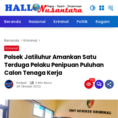
Langsung
ke
konten
Beranda
Nasional
Kriminal
Politik
Ragam
Beranda
Kriminal
Kriminal
Polsek Jatiluhur Amankan Satu
Terduga Pelaku Penipuan Puluhan
Calon Tenaga Kerja
150
Redpel
2 Min Baca
28 Oktober 2022