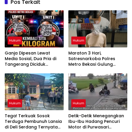
Pos Terkait
Hukum
Hukum
Ganja Dipesan Lewat
Maraton 3 Hari,
Media Sosial, Dua Pria di
Satresnarkoba Polres
Tangerang Diciduk
Metro Bekasi Gulung
Satresnarkoba Polres
Jaringan Sabu, Ganja, dan
Metro Bekasi
Tramadol
Hukum
Hukum
Tega! Terkuak Sosok
Detik-Detik Menegangkan
Terduga Pembunuh Lansia
Ibu-Ibu Hadang Pencuri
di Deli Serdang Ternyata
Motor di Purwasari