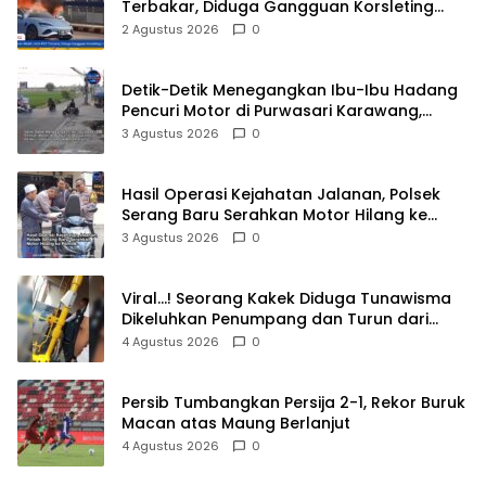
Terbakar, Diduga Gangguan Korsleting
Listrik
2 Agustus 2026
0
Detik-Detik Menegangkan Ibu-Ibu Hadang
Pencuri Motor di Purwasari Karawang,
Pelaku Lolos di Tengah Keramaian!
3 Agustus 2026
0
Hasil Operasi Kejahatan Jalanan, Polsek
Serang Baru Serahkan Motor Hilang ke
Pemilik
3 Agustus 2026
0
Viral…! Seorang Kakek Diduga Tunawisma
Dikeluhkan Penumpang dan Turun dari
TransJakarta Karena Bau Badan
4 Agustus 2026
0
Persib Tumbangkan Persija 2-1, Rekor Buruk
Macan atas Maung Berlanjut
4 Agustus 2026
0