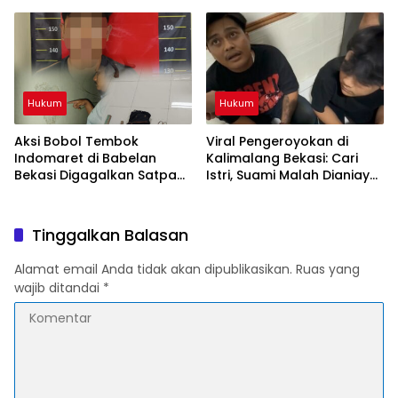
Oknum Polisi Tetangga
Karawang, Pelaku Lolos di
Korban
Tengah Keramaian!
Hukum
Hukum
Aksi Bobol Tembok
Viral Pengeroyokan di
Indomaret di Babelan
Kalimalang Bekasi: Cari
Bekasi Digagalkan Satpam
Istri, Suami Malah Dianiaya
dan Warga, Dua Pelaku
Sekelompok Pria
Diamankan
Tinggalkan Balasan
Alamat email Anda tidak akan dipublikasikan.
Ruas yang
wajib ditandai
*