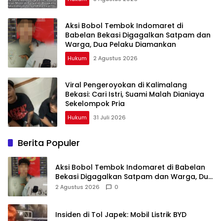
Aksi Bobol Tembok Indomaret di
Babelan Bekasi Digagalkan Satpam dan
Warga, Dua Pelaku Diamankan
Hukum
2 Agustus 2026
Viral Pengeroyokan di Kalimalang
Bekasi: Cari Istri, Suami Malah Dianiaya
Sekelompok Pria
Hukum
31 Juli 2026
Berita Populer
Aksi Bobol Tembok Indomaret di Babelan
Bekasi Digagalkan Satpam dan Warga, Dua
Pelaku Diamankan
2 Agustus 2026
0
Insiden di Tol Japek: Mobil Listrik BYD