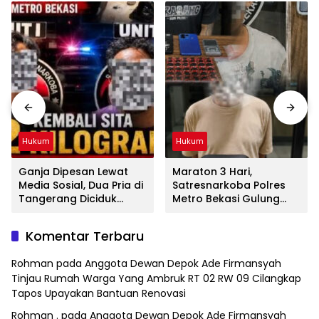
Hukum
Hukum
Ganja Dipesan Lewat
Maraton 3 Hari,
Media Sosial, Dua Pria di
Satresnarkoba Polres
Tangerang Diciduk
Metro Bekasi Gulung
Satresnarkoba Polres
Jaringan Sabu, Ganja,
Metro Bekasi
dan Tramadol
Komentar Terbaru
Rohman
pada
Anggota Dewan Depok Ade Firmansyah
Tinjau Rumah Warga Yang Ambruk RT 02 RW 09 Cilangkap
Tapos Upayakan Bantuan Renovasi
Rohman .
pada
Anggota Dewan Depok Ade Firmansyah