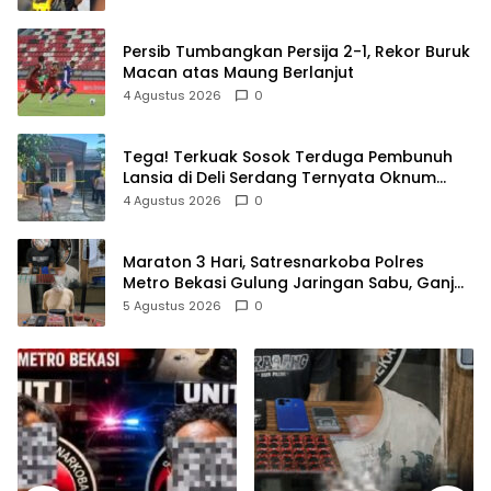
Persib Tumbangkan Persija 2-1, Rekor Buruk
Macan atas Maung Berlanjut
4 Agustus 2026
0
Tega! Terkuak Sosok Terduga Pembunuh
Lansia di Deli Serdang Ternyata Oknum
Polisi Tetangga Korban
4 Agustus 2026
0
Maraton 3 Hari, Satresnarkoba Polres
Metro Bekasi Gulung Jaringan Sabu, Ganja,
dan Tramadol
5 Agustus 2026
0