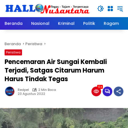
Langsung
ke
konten
Beranda
Nasional
Kriminal
Politik
Ragam
Beranda
Peristiwa
Peristiwa
Pencemaran Air Sungai Kembali
Terjadi, Satgas Citarum Harum
Harus Tindak Tegas
124
Redpel
2 Min Baca
23 Agustus 2022