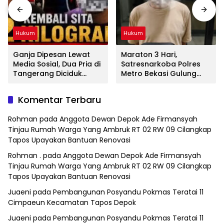
Hukum
Hukum
Ganja Dipesan Lewat
Maraton 3 Hari,
Media Sosial, Dua Pria di
Satresnarkoba Polres
Tangerang Diciduk
Metro Bekasi Gulung
Satresnarkoba Polres
Jaringan Sabu, Ganja,
Metro Bekasi
dan Tramadol
Komentar Terbaru
Rohman
pada
Anggota Dewan Depok Ade Firmansyah
Tinjau Rumah Warga Yang Ambruk RT 02 RW 09 Cilangkap
Tapos Upayakan Bantuan Renovasi
Rohman .
pada
Anggota Dewan Depok Ade Firmansyah
Tinjau Rumah Warga Yang Ambruk RT 02 RW 09 Cilangkap
Tapos Upayakan Bantuan Renovasi
Juaeni
pada
Pembangunan Posyandu Pokmas Teratai 11
Cimpaeun Kecamatan Tapos Depok
Juaeni
pada
Pembangunan Posyandu Pokmas Teratai 11