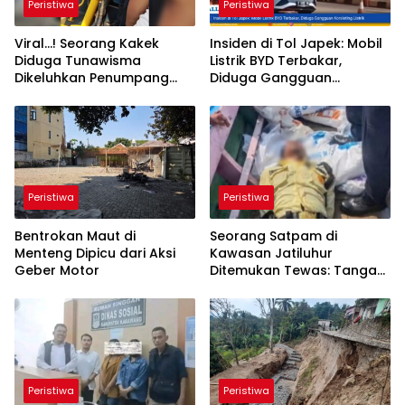
Peristiwa
Peristiwa
Viral…! Seorang Kakek
Insiden di Tol Japek: Mobil
Diduga Tunawisma
Listrik BYD Terbakar,
Dikeluhkan Penumpang
Diduga Gangguan
dan Turun dari
Korsleting Listrik
TransJakarta Karena Bau
Badan
Peristiwa
Peristiwa
Bentrokan Maut di
Seorang Satpam di
Menteng Dipicu dari Aksi
Kawasan Jatiluhur
Geber Motor
Ditemukan Tewas: Tangan
Terborgol dan Mulut
Dilakban, Polisi Usut Pelaku
Peristiwa
Peristiwa