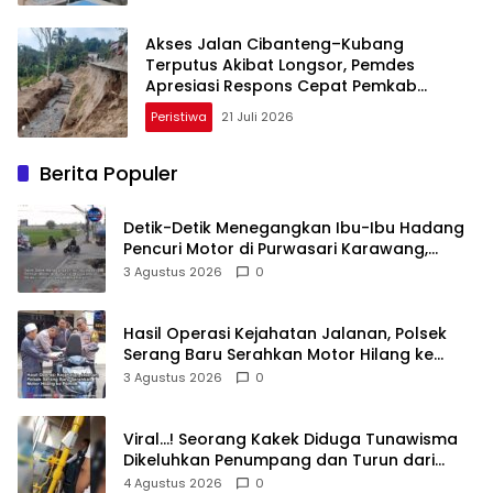
Akses Jalan Cibanteng–Kubang
Terputus Akibat Longsor, Pemdes
Apresiasi Respons Cepat Pemkab
Cianjur
Peristiwa
21 Juli 2026
Berita Populer
Detik-Detik Menegangkan Ibu-Ibu Hadang
Pencuri Motor di Purwasari Karawang,
Pelaku Lolos di Tengah Keramaian!
3 Agustus 2026
0
Hasil Operasi Kejahatan Jalanan, Polsek
Serang Baru Serahkan Motor Hilang ke
Pemilik
3 Agustus 2026
0
Viral…! Seorang Kakek Diduga Tunawisma
Dikeluhkan Penumpang dan Turun dari
TransJakarta Karena Bau Badan
4 Agustus 2026
0