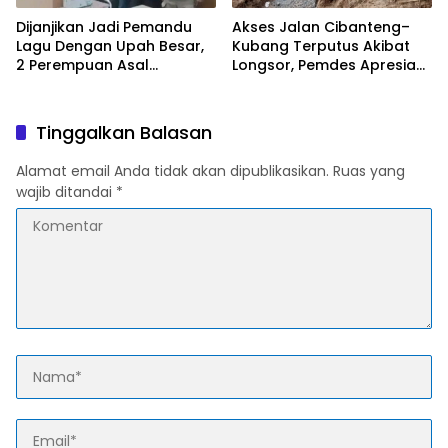
Dijanjikan Jadi Pemandu
Akses Jalan Cibanteng–
Lagu Dengan Upah Besar,
Kubang Terputus Akibat
2 Perempuan Asal
Longsor, Pemdes Apresiasi
Karawang Terlantar di
Respons Cepat Pemkab
Maluku
Cianjur
Tinggalkan Balasan
Alamat email Anda tidak akan dipublikasikan.
Ruas yang
wajib ditandai
*