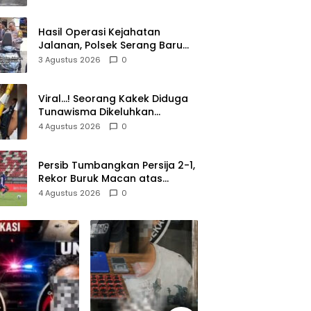
Lolos di Tengah Keramaian!
Hasil Operasi Kejahatan
Jalanan, Polsek Serang Baru
Serahkan Motor Hilang ke
3 Agustus 2026
0
Pemilik
Viral…! Seorang Kakek Diduga
Tunawisma Dikeluhkan
Penumpang dan Turun dari
4 Agustus 2026
0
TransJakarta Karena Bau
Badan
Persib Tumbangkan Persija 2-1,
Rekor Buruk Macan atas
Maung Berlanjut
4 Agustus 2026
0