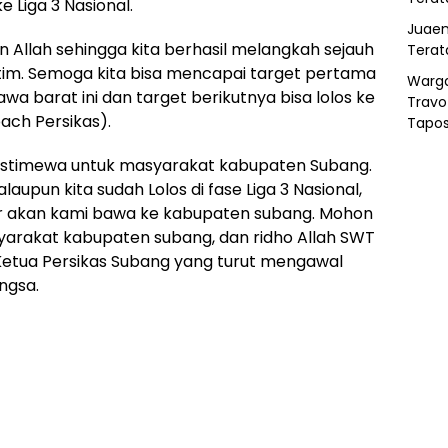
e Liga 3 Nasional.
Juaen
an Allah sehingga kita berhasil melangkah sejauh
Terat
s tim. Semoga kita bisa mencapai target pertama
Warg
 Jawa barat ini dan target berikutnya bisa lolos ke
Travo
oach Persikas).
Tapo
do istimewa untuk masyarakat kabupaten Subang.
aupun kita sudah Lolos di fase Liga 3 Nasional,
bar akan kami bawa ke kabupaten subang. Mohon
yarakat kabupaten subang, dan ridho Allah SWT
 Ketua Persikas Subang yang turut mengawal
ngsa.