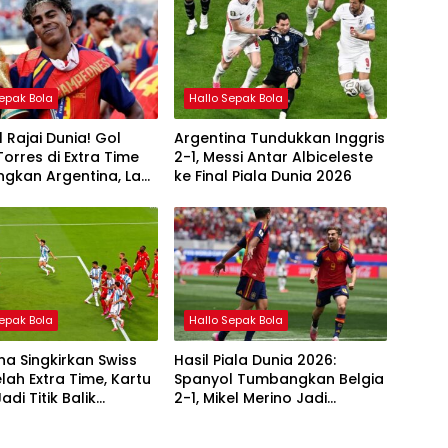
Sepak Bola
Hallo Sepak Bola
 Rajai Dunia! Gol
Argentina Tundukkan Inggris
Torres di Extra Time
2-1, Messi Antar Albiceleste
gkan Argentina, La
ke Final Piala Dunia 2026
ara Piala Dunia FIFA
Sepak Bola
Hallo Sepak Bola
na Singkirkan Swiss
Hasil Piala Dunia 2026:
elah Extra Time, Kartu
Spanyol Tumbangkan Belgia
di Titik Balik
2-1, Mikel Merino Jadi
t Final Piala Dunia
Penentu Lolos ke Semifinal