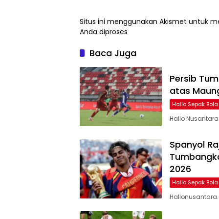
Situs ini menggunakan Akismet untuk 
Anda diproses
Baca Juga
Persib Tum
atas Maung
Hallo Sepak Bola
Hallo Nusantara 
Spanyol Raj
Tumbangkan
2026
Hallo Sepak Bola
Hallonusantara.c