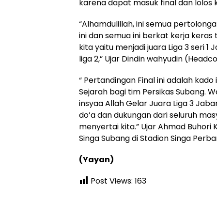
karena dapat masuk final dan lolos k
“Alhamdulillah, ini semua pertolong
ini dan semua ini berkat kerja kera
kita yaitu menjadi juara Liga 3 seri 1
liga 2,” Ujar Dindin wahyudin (Headc
“ Pertandingan Final ini adalah ka
Sejarah bagi tim Persikas Subang. Wal
insyaa Allah Gelar Juara Liga 3 Ja
do’a dan dukungan dari seluruh mas
menyertai kita.” Ujar Ahmad Buhori
Singa Subang di Stadion Singa Perba
(Yayan)
Post Views:
163