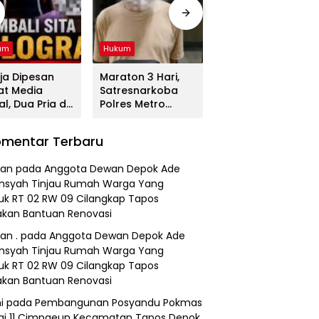
um
Hukum
Hukum
ja Dipesan
Maraton 3 Hari,
Tega! Terkuak
at Media
Satresnarkoba
Sosok Terduga
al, Dua Pria di
Polres Metro
Pembunuh Lansia
gerang
Bekasi Gulung
di Deli Serdang
duk
Jaringan Sabu,
Ternyata Oknum
mentar Terbaru
resnarkoba
Ganja, dan
Polisi Tetangga
es Metro
Tramadol
Korban
an
pada
Anggota Dewan Depok Ade
asi
nsyah Tinjau Rumah Warga Yang
k RT 02 RW 09 Cilangkap Tapos
kan Bantuan Renovasi
an .
pada
Anggota Dewan Depok Ade
nsyah Tinjau Rumah Warga Yang
k RT 02 RW 09 Cilangkap Tapos
kan Bantuan Renovasi
i
pada
Pembangunan Posyandu Pokmas
ai 11 Cimpaeun Kecamatan Tapos Depok