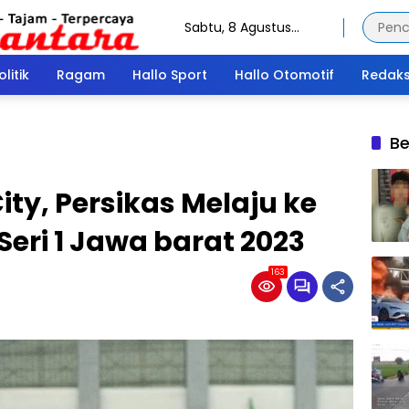
Sabtu, 8 Agustus
2026
olitik
Ragam
Hallo Sport
Hallo Otomotif
Redaks
Be
y, Persikas Melaju ke
 Seri 1 Jawa barat 2023
163