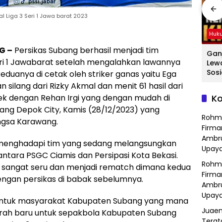
l Liga 3 Seri 1 Jawa barat 2023
Hukum
Hukum
Huk
G –
Persikas Subang berhasil menjadi tim
ang
Hasil Operasi
Detik-Detik
Gan
seri 1 Jawabarat setelah mengalahkan lawannya
a
Kejahatan
Menegangkan
Lew
Jalanan, Polsek
Ibu-Ibu Hadang
Sosi
eduanya di cetak oleh striker ganas yaitu Ega
Serang Baru
Pencuri Motor di
Tan
silang dari Rizky Akmal dan menit 61 hasil dari
dan
Serahkan Motor
Purwasari
Dici
k dengan Rehan Irgi yang dengan mudah di
Ko
Hilang ke Pemilik
Karawang, Pelaku
Sat
ang Depok City, Kamis (28/12/2023) yang
a
Lolos di Tengah
Polr
Rohm
Keramaian!
Bek
ngsa Karawang.
Firma
Ambru
an menghadapi tim yang sedang melangsungkan
Upaya
antara PSGC Ciamis dan Persipasi Kota Bekasi.
Rohm
ng sangat seru dan menjadi rematch dimana kedua
Firma
ngan persikas di babak sebelumnya.
Ambru
Upaya
untuk masyarakat Kabupaten Subang yang mana
Juaen
jarah baru untuk sepakbola Kabupaten Subang
Terat