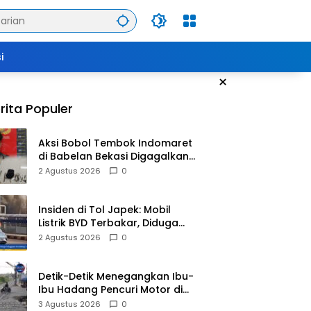
i
×
rita Populer
Aksi Bobol Tembok Indomaret
di Babelan Bekasi Digagalkan
Satpam dan Warga, Dua
2 Agustus 2026
0
Pelaku Diamankan
Insiden di Tol Japek: Mobil
Listrik BYD Terbakar, Diduga
Gangguan Korsleting Listrik
2 Agustus 2026
0
Detik-Detik Menegangkan Ibu-
Ibu Hadang Pencuri Motor di
Purwasari Karawang, Pelaku
3 Agustus 2026
0