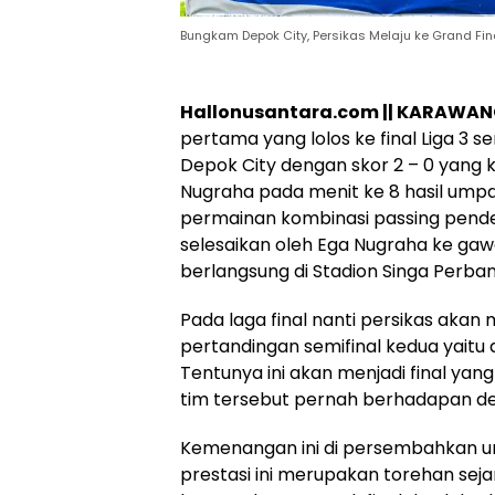
Bungkam Depok City, Persikas Melaju ke Grand Fina
Hukum
Peristiwa
Hallonusantara.com || KARAWAN
Tega! Terkuak
Viral…! Seor
pertama yang lolos ke final Liga 3 
Sosok Terduga
Kakek Didug
Pembunuh Lansia
Tunawisma
Depok City dengan skor 2 – 0 yang k
di Deli Serdang
Dikeluhkan
Nugraha pada menit ke 8 hasil umpan 
Ternyata Oknum
Penumpang 
permainan kombinasi passing pende
Polisi Tetangga
Turun dari
selesaikan oleh Ega Nugraha ke gaw
Korban
TransJakart
Karena Bau
berlangsung di Stadion Singa Perba
Badan
Pada laga final nanti persikas ak
pertandingan semifinal kedua yaitu 
Tentunya ini akan menjadi final ya
tim tersebut pernah berhadapan de
Kemenangan ini di persembahkan 
prestasi ini merupakan torehan se