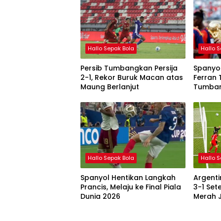
Hallo Sepak Bola
Hallo 
Persib Tumbangkan Persija
Spanyol
2-1, Rekor Buruk Macan atas
Ferran 
Maung Berlanjut
Tumban
Roja Ju
2026
Hallo Sepak Bola
Hallo 
Spanyol Hentikan Langkah
Argenti
Prancis, Melaju ke Final Piala
3-1 Set
Dunia 2026
Merah Ja
Perempa
2026