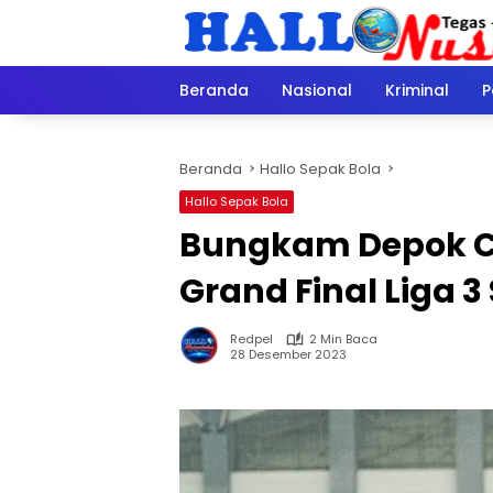
Langsung
ke
konten
Beranda
Nasional
Kriminal
P
Beranda
Hallo Sepak Bola
Hallo Sepak Bola
Bungkam Depok Cit
Grand Final Liga 3
Redpel
2 Min Baca
28 Desember 2023