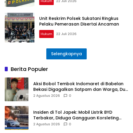
Hukum
22 Juli 2026
Unit Reskrim Polsek Sukatani Ringkus
Pelaku Pemerasan Disertai Ancaman
Hukum
22 Juli 2026
Selengkapnya
Berita Populer
Aksi Bobol Tembok Indomaret di Babelan
Bekasi Digagalkan Satpam dan Warga, Dua
Pelaku Diamankan
2 Agustus 2026
0
Insiden di Tol Japek: Mobil Listrik BYD
Terbakar, Diduga Gangguan Korsleting
Listrik
2 Agustus 2026
0