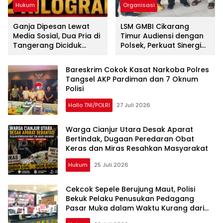
Hukum
Organisasi
Ganja Dipesan Lewat
LSM GMBI Cikarang
Media Sosial, Dua Pria di
Timur Audiensi dengan
Tangerang Diciduk
Polsek, Perkuat Sinergi
Satresnarkoba Polres
Jaga Kamtibmas
Metro Bekasi
Bareskrim Cokok Kasat Narkoba Polres
Tangsel AKP Pardiman dan 7 Oknum
Polisi
Hallo TNI/POLRI
27 Juli 2026
Warga Cianjur Utara Desak Aparat
Bertindak, Dugaan Peredaran Obat
Keras dan Miras Resahkan Masyarakat
Hukum
25 Juli 2026
Cekcok Sepele Berujung Maut, Polisi
Bekuk Pelaku Penusukan Pedagang
Pasar Muka dalam Waktu Kurang dari
Sehari