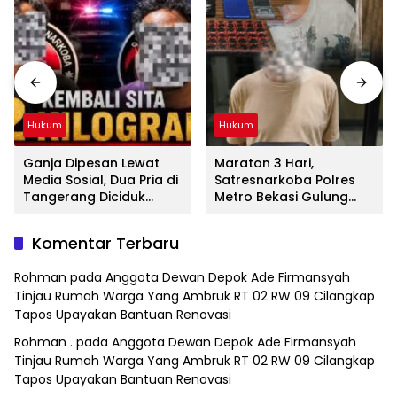
Hukum
Hukum
Ganja Dipesan Lewat
Maraton 3 Hari,
Media Sosial, Dua Pria di
Satresnarkoba Polres
Tangerang Diciduk
Metro Bekasi Gulung
Satresnarkoba Polres
Jaringan Sabu, Ganja,
Metro Bekasi
dan Tramadol
Komentar Terbaru
Rohman
pada
Anggota Dewan Depok Ade Firmansyah
Tinjau Rumah Warga Yang Ambruk RT 02 RW 09 Cilangkap
Tapos Upayakan Bantuan Renovasi
Rohman .
pada
Anggota Dewan Depok Ade Firmansyah
Tinjau Rumah Warga Yang Ambruk RT 02 RW 09 Cilangkap
Tapos Upayakan Bantuan Renovasi