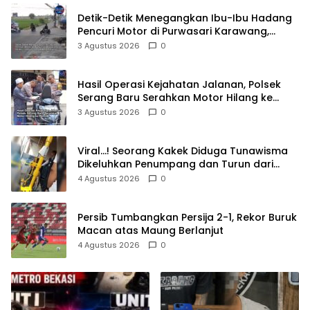
Detik-Detik Menegangkan Ibu-Ibu Hadang
Pencuri Motor di Purwasari Karawang,
Pelaku Lolos di Tengah Keramaian!
3 Agustus 2026
0
Hasil Operasi Kejahatan Jalanan, Polsek
Serang Baru Serahkan Motor Hilang ke
Pemilik
3 Agustus 2026
0
Viral…! Seorang Kakek Diduga Tunawisma
Dikeluhkan Penumpang dan Turun dari
TransJakarta Karena Bau Badan
4 Agustus 2026
0
Persib Tumbangkan Persija 2-1, Rekor Buruk
Macan atas Maung Berlanjut
4 Agustus 2026
0