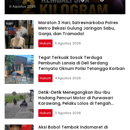
Diciduk Satresnarkoba Polres
6 Agustus 2026
Metro Bekasi
Maraton 3 Hari, Satresnarkoba Polres
Metro Bekasi Gulung Jaringan Sabu,
Ganja, dan Tramadol
Hukum
5 Agustus 2026
Tega! Terkuak Sosok Terduga
Pembunuh Lansia di Deli Serdang
Ternyata Oknum Polisi Tetangga Korban
Hukum
4 Agustus 2026
Detik-Detik Menegangkan Ibu-Ibu
Hadang Pencuri Motor di Purwasari
Karawang, Pelaku Lolos di Tengah
Keramaian!
Hukum
3 Agustus 2026
Aksi Bobol Tembok Indomaret di