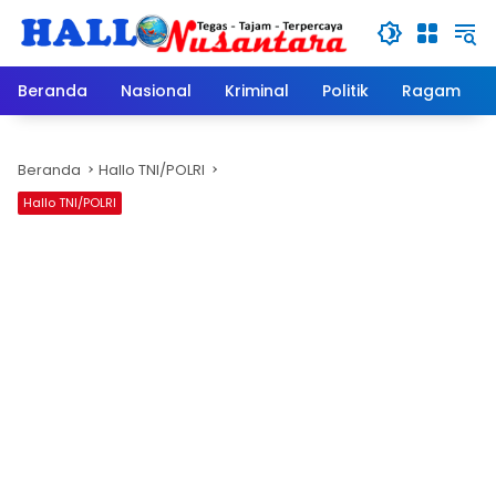
Langsung
ke
konten
Beranda
Nasional
Kriminal
Politik
Ragam
Beranda
Hallo TNI/POLRI
Hallo TNI/POLRI