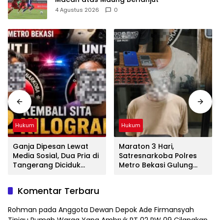
4 Agustus 2026
0
Hukum
Hukum
Ganja Dipesan Lewat
Maraton 3 Hari,
Media Sosial, Dua Pria di
Satresnarkoba Polres
Tangerang Diciduk
Metro Bekasi Gulung
Satresnarkoba Polres
Jaringan Sabu, Ganja,
Metro Bekasi
dan Tramadol
Komentar Terbaru
Rohman
pada
Anggota Dewan Depok Ade Firmansyah
Tinjau Rumah Warga Yang Ambruk RT 02 RW 09 Cilangkap