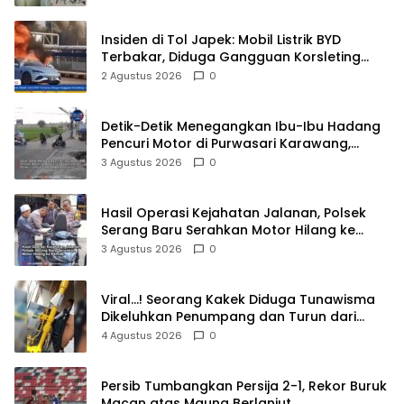
Insiden di Tol Japek: Mobil Listrik BYD
Terbakar, Diduga Gangguan Korsleting
Listrik
2 Agustus 2026
0
Detik-Detik Menegangkan Ibu-Ibu Hadang
Pencuri Motor di Purwasari Karawang,
Pelaku Lolos di Tengah Keramaian!
3 Agustus 2026
0
Hasil Operasi Kejahatan Jalanan, Polsek
Serang Baru Serahkan Motor Hilang ke
Pemilik
3 Agustus 2026
0
Viral…! Seorang Kakek Diduga Tunawisma
Dikeluhkan Penumpang dan Turun dari
TransJakarta Karena Bau Badan
4 Agustus 2026
0
Persib Tumbangkan Persija 2-1, Rekor Buruk
Macan atas Maung Berlanjut