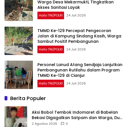
Warga Desa Mekarmukti, Tingkatkan
Akses Sanitasi Layak
Hallo TNI/POLRI
24 Juli 2026
TMMD Ke-129 Percepat Pengecoran
Jalan di Kampung Sindang Kasih, Warga
Sambut Positif Pembangunan
Hallo TNI/POLRI
24 Juli 2026
Personel Lanud Atang Sendjaja Lanjutkan
Pembangunan Rutilahu dalam Program
TMMD Ke-129 di Cianjur
Hallo TNI/POLRI
24 Juli 2026
Berita Populer
Aksi Bobol Tembok Indomaret di Babelan
Bekasi Digagalkan Satpam dan Warga, Dua
Pelaku Diamankan
2 Agustus 2026
0