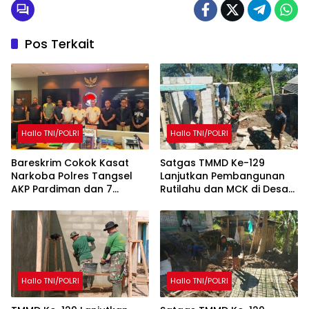
Pos Terkait
Hallo TNI/POLRI
Hallo TNI/POLRI
Bareskrim Cokok Kasat
Satgas TMMD Ke-129
Narkoba Polres Tangsel
Lanjutkan Pembangunan
AKP Pardiman dan 7
Rutilahu dan MCK di Desa
Oknum Polisi
Mekarmukti
Hallo TNI/POLRI
Hallo TNI/POLRI