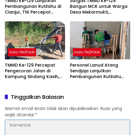
TMMD Ke-129 Lanjutkan
Satgas TMMD Ke-129
Pembangunan Rutilahu di
Bangun MCK untuk Warga
Cianjur, TNI Percepat
Desa Mekarmukti,
Peningkatan Kualitas
Tingkatkan Akses Sanitasi
Hunian Warga
Layak
Hallo TNI/POLRI
Hallo TNI/POLRI
TMMD Ke-129 Percepat
Personel Lanud Atang
Pengecoran Jalan di
Sendjaja Lanjutkan
Kampung Sindang Kasih,
Pembangunan Rutilahu
Warga Sambut Positif
dalam Program TMMD Ke-
Pembangunan
129 di Cianjur
Tinggalkan Balasan
Alamat email Anda tidak akan dipublikasikan.
Ruas yang
wajib ditandai
*