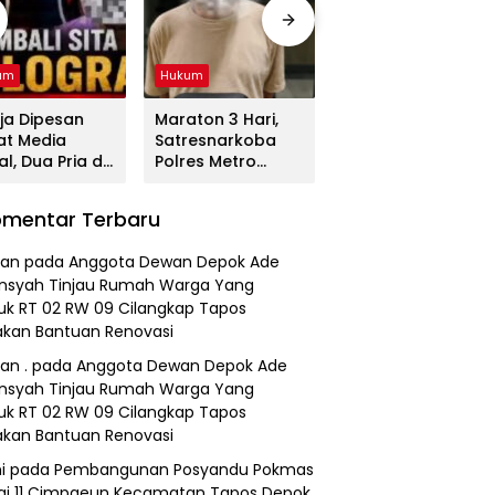
um
Hukum
Hukum
ja Dipesan
Maraton 3 Hari,
Tega! Terkuak
at Media
Satresnarkoba
Sosok Terduga
al, Dua Pria di
Polres Metro
Pembunuh Lansia
gerang
Bekasi Gulung
di Deli Serdang
duk
Jaringan Sabu,
Ternyata Oknum
mentar Terbaru
resnarkoba
Ganja, dan
Polisi Tetangga
es Metro
Tramadol
Korban
an
pada
Anggota Dewan Depok Ade
asi
nsyah Tinjau Rumah Warga Yang
k RT 02 RW 09 Cilangkap Tapos
kan Bantuan Renovasi
an .
pada
Anggota Dewan Depok Ade
nsyah Tinjau Rumah Warga Yang
k RT 02 RW 09 Cilangkap Tapos
kan Bantuan Renovasi
i
pada
Pembangunan Posyandu Pokmas
ai 11 Cimpaeun Kecamatan Tapos Depok