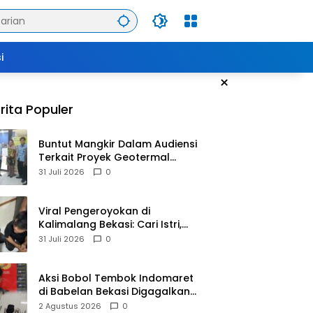
i
×
rita Populer
Buntut Mangkir Dalam Audiensi
Terkait Proyek Geotermal
Tampomas, Bupati Sumedang
31 Juli 2026
0
Dilaporkan Ke Ombudsman
dan BPKP
Viral Pengeroyokan di
Kalimalang Bekasi: Cari Istri,
Suami Malah Dianiaya
31 Juli 2026
0
Sekelompok Pria
Aksi Bobol Tembok Indomaret
di Babelan Bekasi Digagalkan
Satpam dan Warga, Dua
2 Agustus 2026
0