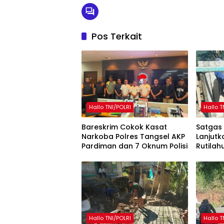
Pos Terkait
Hallo TNI/POLRI
Hallo T
Bareskrim Cokok Kasat
Satgas
Narkoba Polres Tangsel AKP
Lanjut
Pardiman dan 7 Oknum Polisi
Rutilah
Mekarm
Hallo TNI/POLRI
Hallo T