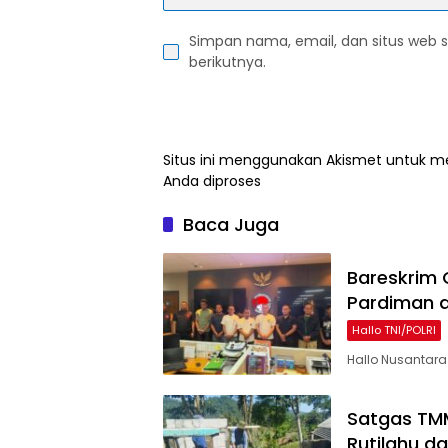
Simpan nama, email, dan situs web 
berikutnya.
Situs ini menggunakan Akismet untuk 
Anda diproses
Baca Juga
Bareskrim 
Pardiman d
Hallo TNI/POLRI
Hallo Nusantara 
Satgas TM
Rutilahu d