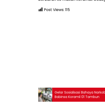
Post Views:
115
Gelar Sosialisasi Bahaya Nark
Babinsa Koramil 01 Tambun