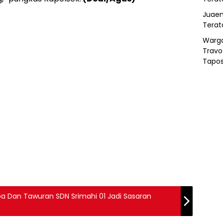
Juaen
Terat
Warg
Travo
Tapo
oba Dan Tawuran SDN Srimahi 01 Jadi Sasaran