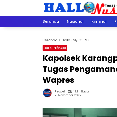
Langsung
ke
konten
Beranda
Nasional
Kriminal
P
Beranda
Hallo TNI/POLRI
Hallo TNI/POLRI
Kapolsek Karang
Tugas Pengamana
Wapres
Redpel
1 Min Baca
21 November 2022