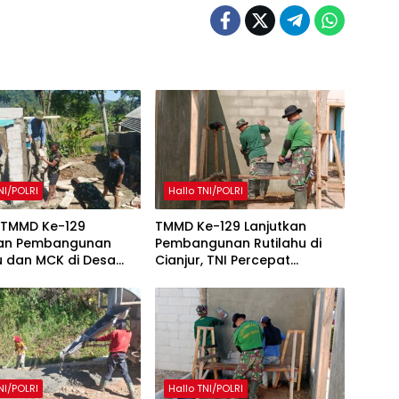
NI/POLRI
Hallo TNI/POLRI
 TMMD Ke-129
TMMD Ke-129 Lanjutkan
kan Pembangunan
Pembangunan Rutilahu di
u dan MCK di Desa
Cianjur, TNI Percepat
ukti
Peningkatan Kualitas Hunian
Warga
NI/POLRI
Hallo TNI/POLRI