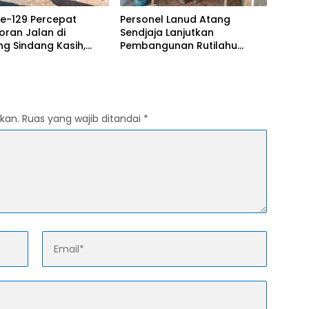
e-129 Percepat
Personel Lanud Atang
ran Jalan di
Sendjaja Lanjutkan
g Sindang Kasih,
Pembangunan Rutilahu
ambut Positif
dalam Program TMMD Ke-
ngunan
129 di Cianjur
kan.
Ruas yang wajib ditandai
*