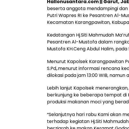
Hallonusantara.com || Garut, Ja
beserta anggota mendampingi dan
Putri Wapres RI ke Pesantren Al-Mu
Hukum
Peristiwa
Kecamatan Karangpawitan, Kabupa
Tega! Terkuak
Viral…! Seor
Kedatangan Hj.Siti Mahmudah Ma’ruf
Sosok Terduga
Kakek Didug
Pesantren Al-Mustofa dalam rangka
Pembunuh Lansia
Tunawisma
di Deli Serdang
Dikeluhkan
Mustofa KH.Ceng Abdul Halim, pada S
Ternyata Oknum
Penumpang 
Polisi Tetangga
Turun dari
Menurut Kapolsek Karangpawitan Pol
Korban
TransJakart
S.Pd,.menurut informasi rencana ke
Karena Bau
Badan
dilokasi pada jam 13:00 WIB, namun 
Lebih lanjut Kapolsek menerangkan,
berkunjung ke beberapa tempat di 
produksi makanan moci yang berada
“Selanjutnya hari rabu Kami akan
terhadap kegiatan Hj.Siti Mahmudah
berziarah ke makan Keramat Godog,