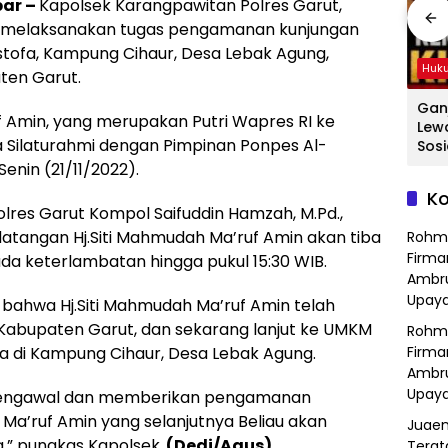
bar –
Kapolsek Karangpawitan Polres Garut,
 melaksanakan tugas pengamanan kunjungan
stofa, Kampung Cihaur, Desa Lebak Agung,
Hukum
Hukum
Huk
ten Garut.
ang
Hasil Operasi
Detik-Detik
Gan
 Amin, yang merupakan Putri Wapres RI ke
a
Kejahatan
Menegangkan
Lew
 Silaturahmi dengan Pimpinan Ponpes Al-
Jalanan, Polsek
Ibu-Ibu Hadang
Sosi
Serang Baru
Pencuri Motor di
Tan
enin (21/11/2022).
dan
Serahkan Motor
Purwasari
Dici
Ko
Hilang ke Pemilik
Karawang, Pelaku
Sat
res Garut Kompol Saifuddin Hamzah, M.Pd.,
a
Lolos di Tengah
Polr
datangan Hj.Siti Mahmudah Ma’ruf Amin akan tiba
Rohm
Keramaian!
Bek
Firma
ada keterlambatan hingga pukul 15:30 WIB.
Ambru
Upaya
 bahwa Hj.Siti Mahmudah Ma’ruf Amin telah
Kabupaten Garut, dan sekarang lanjut ke UMKM
Rohm
Firma
 di Kampung Cihaur, Desa Lebak Agung.
Ambru
Upaya
 mengawal dan memberikan pengamanan
 Ma’ruf Amin yang selanjutnya Beliau akan
Juaen
” pungkas Kapolsek.
(Dedi/Agus)
Terat