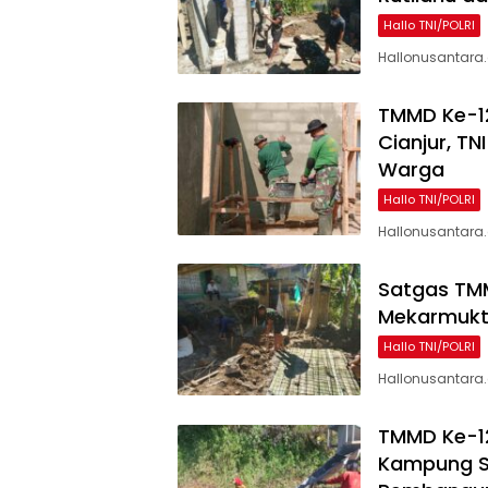
Hallo TNI/POLRI
Hallonusantara.c
TMMD Ke-12
Cianjur, TN
Warga
Hallo TNI/POLRI
Hallonusantara
Satgas TM
Mekarmukti
Hallo TNI/POLRI
Hallonusantara.c
TMMD Ke-12
Kampung Si