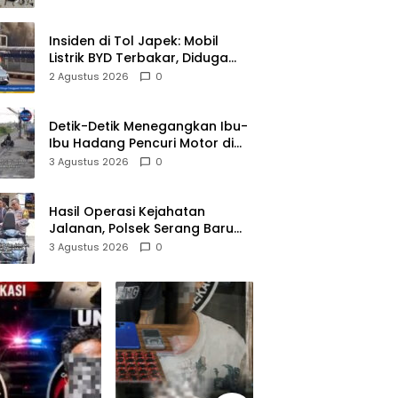
Pelaku Diamankan
Insiden di Tol Japek: Mobil
Listrik BYD Terbakar, Diduga
Gangguan Korsleting Listrik
2 Agustus 2026
0
Detik-Detik Menegangkan Ibu-
Ibu Hadang Pencuri Motor di
Purwasari Karawang, Pelaku
3 Agustus 2026
0
Lolos di Tengah Keramaian!
Hasil Operasi Kejahatan
Jalanan, Polsek Serang Baru
Serahkan Motor Hilang ke
3 Agustus 2026
0
Pemilik