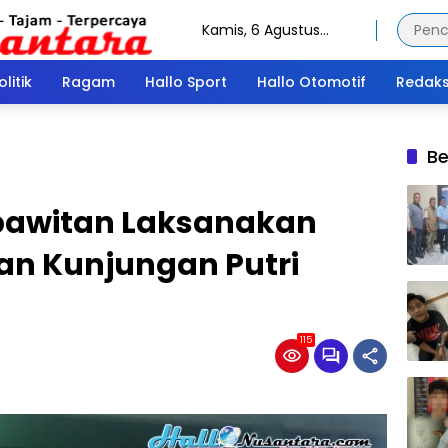
Kamis, 6 Agustus
2026
olitik
Ragam
Hallo Sport
Hallo Otomotif
Redaks
Be
pawitan Laksanakan
n Kunjungan Putri
115