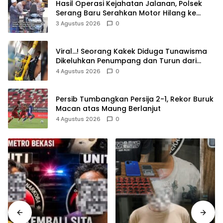
Hasil Operasi Kejahatan Jalanan, Polsek
Serang Baru Serahkan Motor Hilang ke
Pemilik
3 Agustus 2026
0
Viral…! Seorang Kakek Diduga Tunawisma
Dikeluhkan Penumpang dan Turun dari
TransJakarta Karena Bau Badan
4 Agustus 2026
0
Persib Tumbangkan Persija 2-1, Rekor Buruk
Macan atas Maung Berlanjut
4 Agustus 2026
0