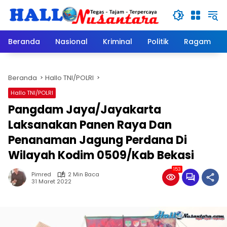
Langsung
ke
konten
Beranda
Nasional
Kriminal
Politik
Ragam
Beranda
Hallo TNI/POLRI
Hallo TNI/POLRI
Pangdam Jaya/Jayakarta
Laksanakan Panen Raya Dan
Penanaman Jagung Perdana Di
Wilayah Kodim 0509/Kab Bekasi
153
Pimred
2 Min Baca
31 Maret 2022