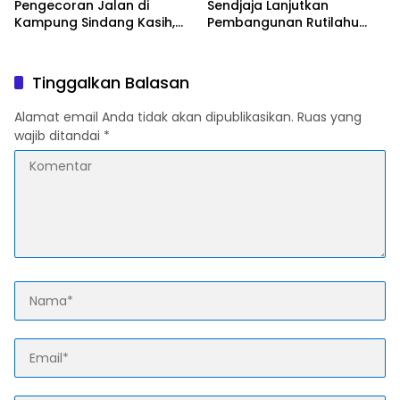
Pengecoran Jalan di
Sendjaja Lanjutkan
Kampung Sindang Kasih,
Pembangunan Rutilahu
Warga Sambut Positif
dalam Program TMMD Ke-
Pembangunan
129 di Cianjur
Tinggalkan Balasan
Alamat email Anda tidak akan dipublikasikan.
Ruas yang
wajib ditandai
*