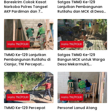
Bareskrim Cokok Kasat
Satgas TMMD Ke-129
Narkoba Polres Tangsel
Lanjutkan Pembangunan
AKP Pardiman dan 7
Rutilahu dan MCK di Desa
Oknum Polisi
Mekarmukti
Hallo TNI/POLRI
Hallo TNI/POLRI
TMMD Ke-129 Lanjutkan
Satgas TMMD Ke-129
Pembangunan Rutilahu di
Bangun MCK untuk Warga
Cianjur, TNI Percepat
Desa Mekarmukti,
Peningkatan Kualitas
Tingkatkan Akses Sanitasi
Hunian Warga
Layak
Hallo TNI/POLRI
Hallo TNI/POLRI
TMMD Ke-129 Percepat
Personel Lanud Atang