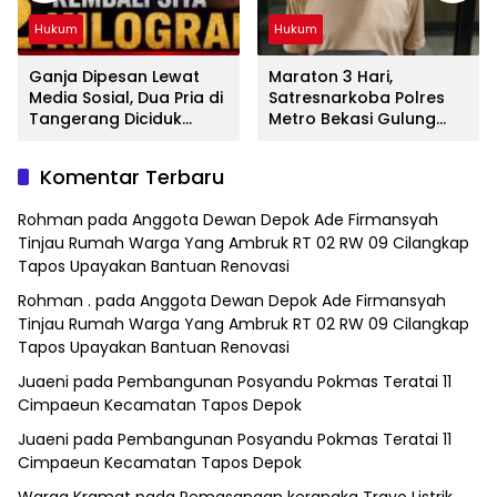
Hukum
Hukum
Ganja Dipesan Lewat
Maraton 3 Hari,
Media Sosial, Dua Pria di
Satresnarkoba Polres
Tangerang Diciduk
Metro Bekasi Gulung
Satresnarkoba Polres
Jaringan Sabu, Ganja,
Metro Bekasi
dan Tramadol
Komentar Terbaru
Rohman
pada
Anggota Dewan Depok Ade Firmansyah
Tinjau Rumah Warga Yang Ambruk RT 02 RW 09 Cilangkap
Tapos Upayakan Bantuan Renovasi
Rohman .
pada
Anggota Dewan Depok Ade Firmansyah
Tinjau Rumah Warga Yang Ambruk RT 02 RW 09 Cilangkap
Tapos Upayakan Bantuan Renovasi
Juaeni
pada
Pembangunan Posyandu Pokmas Teratai 11
Cimpaeun Kecamatan Tapos Depok
Juaeni
pada
Pembangunan Posyandu Pokmas Teratai 11
Cimpaeun Kecamatan Tapos Depok