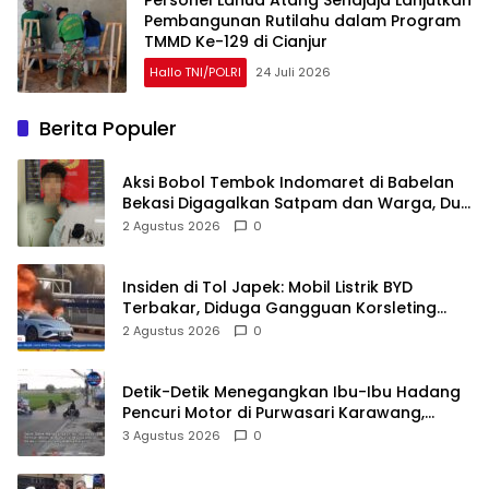
Pembangunan Rutilahu dalam Program
TMMD Ke-129 di Cianjur
Hallo TNI/POLRI
24 Juli 2026
Berita Populer
Aksi Bobol Tembok Indomaret di Babelan
Bekasi Digagalkan Satpam dan Warga, Dua
Pelaku Diamankan
2 Agustus 2026
0
Insiden di Tol Japek: Mobil Listrik BYD
Terbakar, Diduga Gangguan Korsleting
Listrik
2 Agustus 2026
0
Detik-Detik Menegangkan Ibu-Ibu Hadang
Pencuri Motor di Purwasari Karawang,
Pelaku Lolos di Tengah Keramaian!
3 Agustus 2026
0