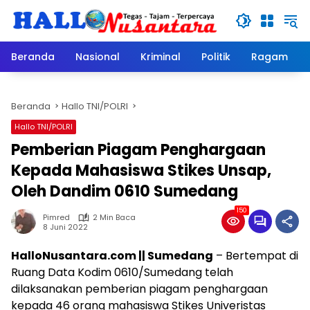
Langsung
ke
konten
Beranda
Nasional
Kriminal
Politik
Ragam
Beranda
Hallo TNI/POLRI
Hallo TNI/POLRI
Pemberian Piagam Penghargaan
Kepada Mahasiswa Stikes Unsap,
Oleh Dandim 0610 Sumedang
150
Pimred
2 Min Baca
8 Juni 2022
HalloNusantara.com || Sumedang
– Bertempat di
Ruang Data Kodim 0610/Sumedang telah
dilaksanakan pemberian piagam penghargaan
kepada 46 orang mahasiswa Stikes Univeristas