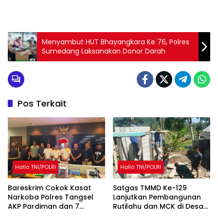
Menyambut HUT Bhayangkara Ke 76, Polres
Sumedang Laksanakan Donor Darah
Pos Terkait
Hallo TNI/POLRI
Hallo TNI/POLRI
Bareskrim Cokok Kasat
Satgas TMMD Ke-129
Narkoba Polres Tangsel
Lanjutkan Pembangunan
AKP Pardiman dan 7
Rutilahu dan MCK di Desa
Oknum Polisi
Mekarmukti