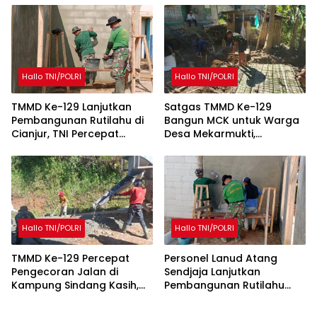
Hallo TNI/POLRI
Hallo TNI/POLRI
TMMD Ke-129 Lanjutkan
Satgas TMMD Ke-129
Pembangunan Rutilahu di
Bangun MCK untuk Warga
Cianjur, TNI Percepat
Desa Mekarmukti,
Peningkatan Kualitas
Tingkatkan Akses Sanitasi
Hunian Warga
Layak
Hallo TNI/POLRI
Hallo TNI/POLRI
TMMD Ke-129 Percepat
Personel Lanud Atang
Pengecoran Jalan di
Sendjaja Lanjutkan
Kampung Sindang Kasih,
Pembangunan Rutilahu
Warga Sambut Positif
dalam Program TMMD Ke-
Pembangunan
129 di Cianjur