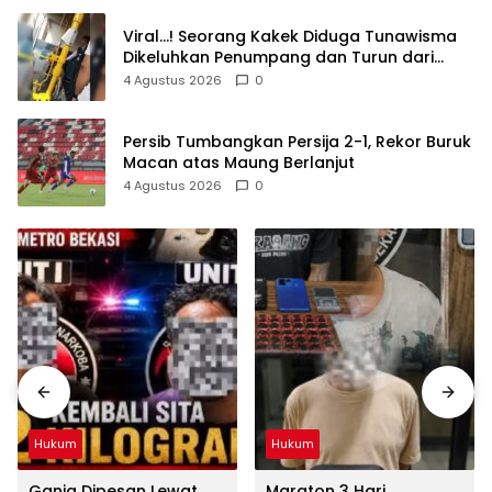
Viral…! Seorang Kakek Diduga Tunawisma
Dikeluhkan Penumpang dan Turun dari
TransJakarta Karena Bau Badan
4 Agustus 2026
0
Persib Tumbangkan Persija 2-1, Rekor Buruk
Macan atas Maung Berlanjut
4 Agustus 2026
0
Hukum
Hukum
Ganja Dipesan Lewat
Maraton 3 Hari,