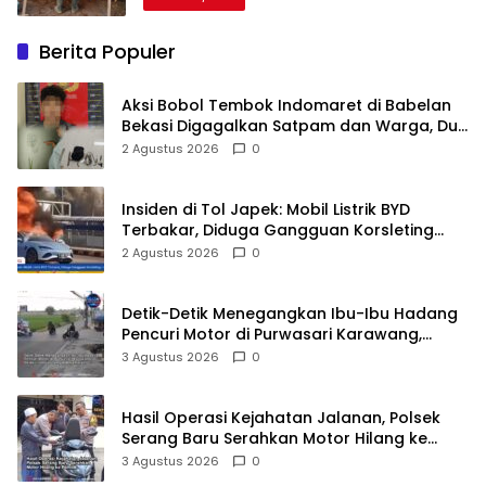
Berita Populer
Aksi Bobol Tembok Indomaret di Babelan
Bekasi Digagalkan Satpam dan Warga, Dua
Pelaku Diamankan
2 Agustus 2026
0
Insiden di Tol Japek: Mobil Listrik BYD
Terbakar, Diduga Gangguan Korsleting
Listrik
2 Agustus 2026
0
Detik-Detik Menegangkan Ibu-Ibu Hadang
Pencuri Motor di Purwasari Karawang,
Pelaku Lolos di Tengah Keramaian!
3 Agustus 2026
0
Hasil Operasi Kejahatan Jalanan, Polsek
Serang Baru Serahkan Motor Hilang ke
Pemilik
3 Agustus 2026
0