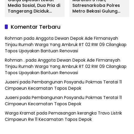
Media Sosial, Dua Pria di
Satresnarkoba Polres
Tangerang Diciduk
Metro Bekasi Gulung
Satresnarkoba Polres
Jaringan Sabu, Ganja,
Metro Bekasi
dan Tramadol
Komentar Terbaru
Rohman
pada
Anggota Dewan Depok Ade Firmansyah
Tinjau Rumah Warga Yang Ambruk RT 02 RW 09 Cilangkap
Tapos Upayakan Bantuan Renovasi
Rohman .
pada
Anggota Dewan Depok Ade Firmansyah
Tinjau Rumah Warga Yang Ambruk RT 02 RW 09 Cilangkap
Tapos Upayakan Bantuan Renovasi
Juaeni
pada
Pembangunan Posyandu Pokmas Teratai 11
Cimpaeun Kecamatan Tapos Depok
Juaeni
pada
Pembangunan Posyandu Pokmas Teratai 11
Cimpaeun Kecamatan Tapos Depok
Warga Kramat
pada
Pemasangan kerangka Travo Listrik
Cimpaeun Rw 11 Kecamatan Tapos Depok