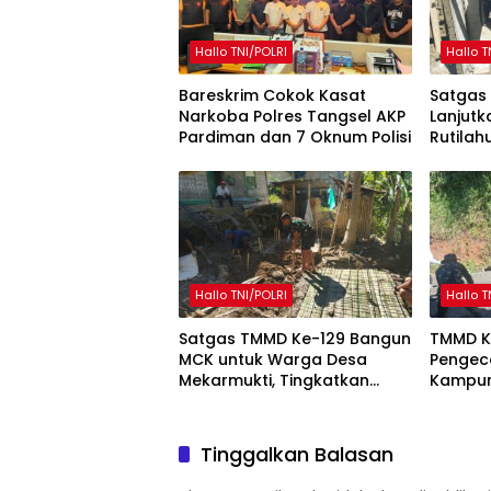
Hallo TNI/POLRI
Hallo T
Bareskrim Cokok Kasat
Satgas
Narkoba Polres Tangsel AKP
Lanjut
Pardiman dan 7 Oknum Polisi
Rutilah
Mekarm
Hallo TNI/POLRI
Hallo T
Satgas TMMD Ke-129 Bangun
TMMD K
MCK untuk Warga Desa
Pengeco
Mekarmukti, Tingkatkan
Kampun
Akses Sanitasi Layak
Warga S
Pemba
Tinggalkan Balasan