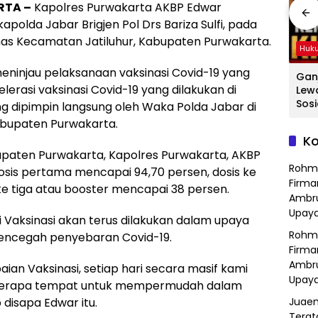
RTA –
Kapolres Purwakarta AKBP Edwar
olda Jabar Brigjen Pol Drs Bariza Sulfi, pada
mas Kecamatan Jatiluhur, Kabupaten Purwakarta.
Hukum
Hukum
Huk
ninjau pelaksanaan vaksinasi Covid-19 yang
ang
Hasil Operasi
Detik-Detik
Gan
elerasi vaksinasi Covid-19 yang dilakukan di
a
Kejahatan
Menegangkan
Lew
Jalanan, Polsek
Ibu-Ibu Hadang
Sosi
 dipimpin langsung oleh Waka Polda Jabar di
Serang Baru
Pencuri Motor di
Tan
abupaten Purwakarta.
dan
Serahkan Motor
Purwasari
Dici
Ko
Hilang ke Pemilik
Karawang, Pelaku
Sat
upaten Purwakarta, Kapolres Purwakarta, AKBP
a
Lolos di Tengah
Polr
Rohm
osis pertama mencapai 94,70 persen, dosis ke
Keramaian!
Bek
Firma
e tiga atau booster mencapai 38 persen.
Ambru
Upaya
Vaksinasi akan terus dilakukan dalam upaya
Rohm
ncegah penyebaran Covid-19.
Firma
Ambru
an Vaksinasi, setiap hari secara masif kami
Upaya
eberapa tempat untuk mempermudah dalam
disapa Edwar itu.
Juaen
Terat