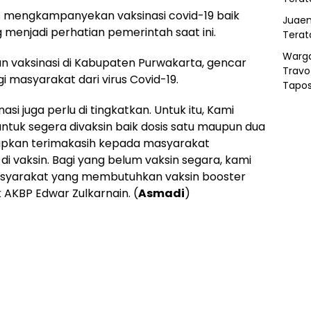
s mengkampanyekan vaksinasi covid-19 baik
Juaen
g menjadi perhatian pemerintah saat ini.
Terat
Warg
 vaksinasi di Kabupaten Purwakarta, gencar
Travo
i masyarakat dari virus Covid-19.
Tapo
asi juga perlu di tingkatkan. Untuk itu, Kami
tuk segera divaksin baik dosis satu maupun dua
capkan terimakasih kepada masyarakat
i vaksin. Bagi yang belum vaksin segara, kami
 masyarakat yang membutuhkan vaksin booster
AKBP Edwar Zulkarnain. (
Asmadi
)