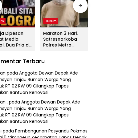
um
Hukum
Hukum
ja Dipesan
Maraton 3 Hari,
Tega! Terkuak
at Media
Satresnarkoba
Sosok Terduga
al, Dua Pria di
Polres Metro
Pembunuh Lansia
gerang
Bekasi Gulung
di Deli Serdang
duk
Jaringan Sabu,
Ternyata Oknum
mentar Terbaru
resnarkoba
Ganja, dan
Polisi Tetangga
es Metro
Tramadol
Korban
an
pada
Anggota Dewan Depok Ade
asi
nsyah Tinjau Rumah Warga Yang
k RT 02 RW 09 Cilangkap Tapos
kan Bantuan Renovasi
an .
pada
Anggota Dewan Depok Ade
nsyah Tinjau Rumah Warga Yang
k RT 02 RW 09 Cilangkap Tapos
kan Bantuan Renovasi
i
pada
Pembangunan Posyandu Pokmas
ai 11 Cimpaeun Kecamatan Tapos Depok