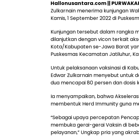
Hallonusantara.com || PURWAKA
Zulkarnain menerima kunjungan Wakap
Kamis, 1 September 2022 di Puskes
Hukum
Peristiwa
Kunjungan tersebut dalam rangka me
Tega! Terkuak
Viral…! Seor
dilanjutkan dengan vicon terkait aks
Sosok Terduga
Kakek Didug
Pembunuh Lansia
Tunawisma
Kota/Kabupaten se-Jawa Barat yang
di Deli Serdang
Dikeluhkan
Puskesmas Kecamatan Jatiluhur, K
Ternyata Oknum
Penumpang 
Polisi Tetangga
Turun dari
Untuk pelaksanaan vaksinasi di Kab
Korban
TransJakart
Edwar Zulkarnain menyebut untuk d
Karena Bau
Badan
dua mencapai 80 persen dan dosis k
Ia menyampaikan, bahwa Akselerasi 
membentuk Herd Immunity guna me
“Sebagai upaya percepatan Pencapai
membuka gerai-gerai Vaksin di b
pelayanan,” Ungkap pria yang akrab 