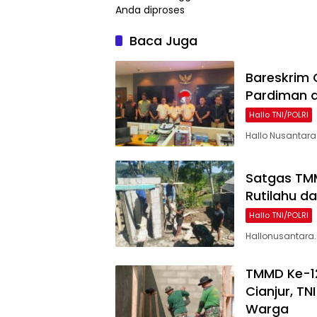
Anda diproses
Baca Juga
Bareskrim 
Pardiman d
Hallo TNI/POLRI
Hallo Nusantara 
Satgas TM
Rutilahu d
Hallo TNI/POLRI
Hallonusantara.c
TMMD Ke-12
Cianjur, TN
Warga