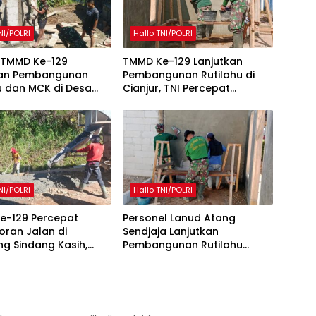
NI/POLRI
Hallo TNI/POLRI
 TMMD Ke-129
TMMD Ke-129 Lanjutkan
kan Pembangunan
Pembangunan Rutilahu di
u dan MCK di Desa
Cianjur, TNI Percepat
ukti
Peningkatan Kualitas Hunian
Warga
NI/POLRI
Hallo TNI/POLRI
e-129 Percepat
Personel Lanud Atang
ran Jalan di
Sendjaja Lanjutkan
g Sindang Kasih,
Pembangunan Rutilahu
ambut Positif
dalam Program TMMD Ke-
ngunan
129 di Cianjur