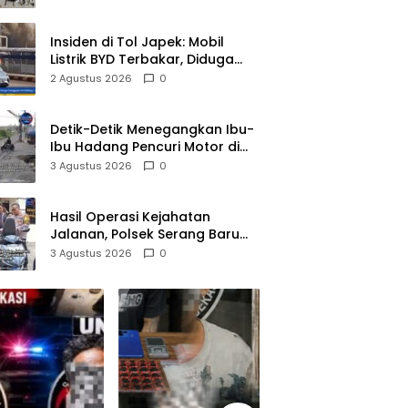
Pelaku Diamankan
Insiden di Tol Japek: Mobil
Listrik BYD Terbakar, Diduga
Gangguan Korsleting Listrik
2 Agustus 2026
0
Detik-Detik Menegangkan Ibu-
Ibu Hadang Pencuri Motor di
Purwasari Karawang, Pelaku
3 Agustus 2026
0
Lolos di Tengah Keramaian!
Hasil Operasi Kejahatan
Jalanan, Polsek Serang Baru
Serahkan Motor Hilang ke
3 Agustus 2026
0
Pemilik