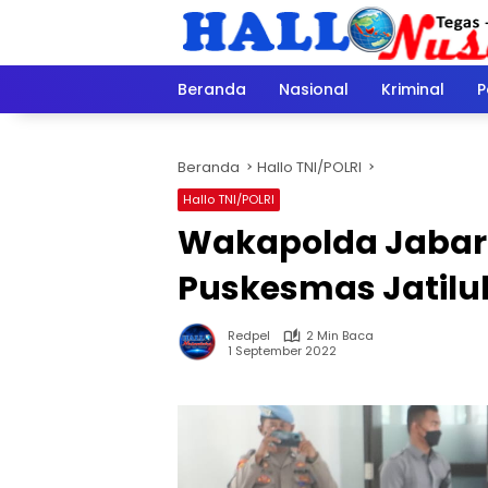
Langsung
ke
konten
Beranda
Nasional
Kriminal
P
Beranda
Hallo TNI/POLRI
Hallo TNI/POLRI
Wakapolda Jabar
Puskesmas Jatilu
Redpel
2 Min Baca
1 September 2022