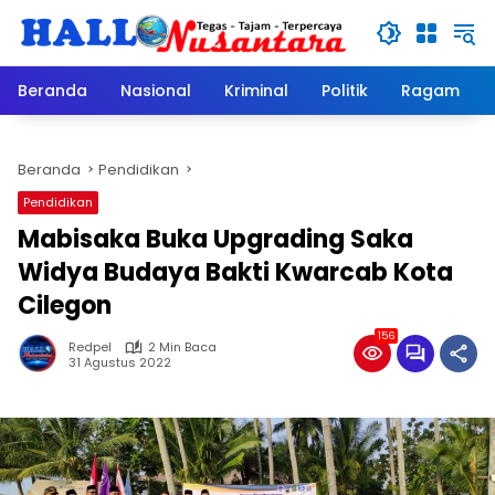
Langsung
ke
konten
Beranda
Nasional
Kriminal
Politik
Ragam
Beranda
Pendidikan
Pendidikan
Mabisaka Buka Upgrading Saka
Widya Budaya Bakti Kwarcab Kota
Cilegon
156
Redpel
2 Min Baca
31 Agustus 2022