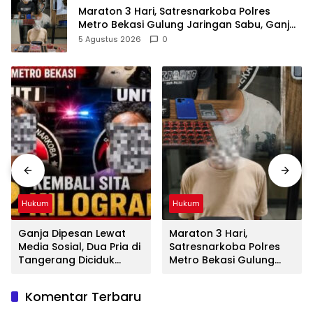
Maraton 3 Hari, Satresnarkoba Polres
Metro Bekasi Gulung Jaringan Sabu, Ganja,
dan Tramadol
5 Agustus 2026
0
Hukum
Hukum
Ganja Dipesan Lewat
Maraton 3 Hari,
Media Sosial, Dua Pria di
Satresnarkoba Polres
Tangerang Diciduk
Metro Bekasi Gulung
Satresnarkoba Polres
Jaringan Sabu, Ganja,
Metro Bekasi
dan Tramadol
Komentar Terbaru