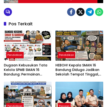
Pos Terkait
Pendidikan
Pendidikan
Dugaan Kebusukan Tata
HEBOH! Kepala SMAN 16
Kelola SPMB SMAN 16
Bandung Diduga Jadikan
Bandung: Permainan
Sekolah Tempat Tinggal,
Operator hingga Bangku
Orang Tua Pertanyakan
Kosong Dipertanyakan
Legalitas dan Penggunaan
Fasilitas Negara
Pendidikan
Pangan