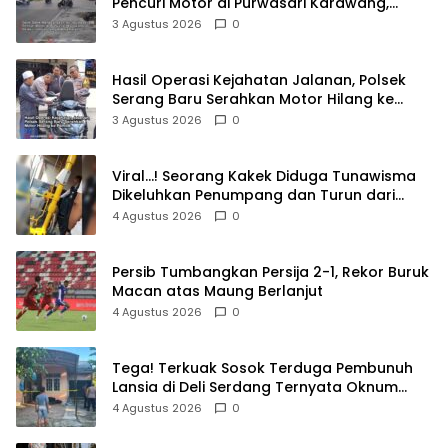
Pencuri Motor di Purwasari Karawang,
Pelaku Lolos di Tengah Keramaian!
3 Agustus 2026
0
Hasil Operasi Kejahatan Jalanan, Polsek
Serang Baru Serahkan Motor Hilang ke
Pemilik
3 Agustus 2026
0
Viral…! Seorang Kakek Diduga Tunawisma
Dikeluhkan Penumpang dan Turun dari
TransJakarta Karena Bau Badan
4 Agustus 2026
0
Persib Tumbangkan Persija 2-1, Rekor Buruk
Macan atas Maung Berlanjut
4 Agustus 2026
0
Tega! Terkuak Sosok Terduga Pembunuh
Lansia di Deli Serdang Ternyata Oknum
Polisi Tetangga Korban
4 Agustus 2026
0