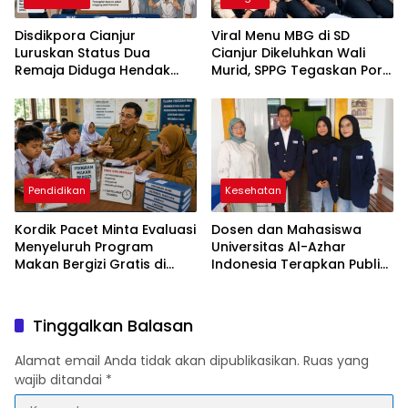
Disdikpora Cianjur
Viral Menu MBG di SD
Luruskan Status Dua
Cianjur Dikeluhkan Wali
Remaja Diduga Hendak
Murid, SPPG Tegaskan Porsi
Tawuran, Ternyata Siswa
Rp8.000 Sesuai Standar
Baru SMK yang Masih
Gizi
Jalani MPLS
Pendidikan
Kesehatan
Kordik Pacet Minta Evaluasi
Dosen dan Mahasiswa
Menyeluruh Program
Universitas Al-Azhar
Makan Bergizi Gratis di
Indonesia Terapkan Public
Cianjur: Menu Monoton
Speaking dalam Edukasi
Hingga Beban Guru Jadi
Gizi kepada Masyarakat
Sorotan
Cianjur
Tinggalkan Balasan
Alamat email Anda tidak akan dipublikasikan.
Ruas yang
wajib ditandai
*