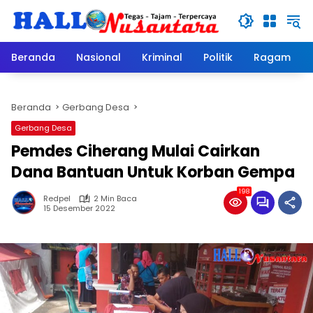
Langsung
ke
konten
Beranda
Nasional
Kriminal
Politik
Ragam
Beranda
Gerbang Desa
Gerbang Desa
Pemdes Ciherang Mulai Cairkan
Dana Bantuan Untuk Korban Gempa
198
Redpel
2 Min Baca
15 Desember 2022