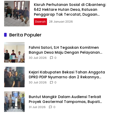
Kisruh Perhutanan Sosial di Cibanteng:
642 Hektare Hutan Desa, Ratusan
Penggarap Tak Tercatat, Dugaan
Bangunan dan Jual Beli Lahan Mencuat
Daerah
28 Januari 2026
Berita Populer
Fahmi Satori, S.H Tegaskan Komitmen
Bangun Desa Maju Dengan Pelayanan
Publik Yang Berkualitas
30 Juli 2026
0
Kejari Kabupaten Bekasi Tahan Anggota
DPRD PDIP Nyumarno dan 2 Rekannya
Terkait Kasus Pengeroyokan
30 Juli 2026
0
Buntut Mangkir Dalam Audiensi Terkait
Proyek Geotermal Tampomas, Bupati
Sumedang Dilaporkan Ke Ombudsman dan
31 Juli 2026
0
BPKP