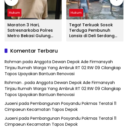
Hukum
Hukum
Maraton 3 Hari,
Tega! Terkuak Sosok
Satresnarkoba Polres
Terduga Pembunuh
Metro Bekasi Gulung
Lansia di Deli Serdang
Jaringan Sabu, Ganja,
Ternyata Oknum Polisi
dan Tramadol
Tetangga Korban
Komentar Terbaru
Rohman
pada
Anggota Dewan Depok Ade Firmansyah
Tinjau Rumah Warga Yang Ambruk RT 02 RW 09 Cilangkap
Tapos Upayakan Bantuan Renovasi
Rohman .
pada
Anggota Dewan Depok Ade Firmansyah
Tinjau Rumah Warga Yang Ambruk RT 02 RW 09 Cilangkap
Tapos Upayakan Bantuan Renovasi
Juaeni
pada
Pembangunan Posyandu Pokmas Teratai 11
Cimpaeun Kecamatan Tapos Depok
Juaeni
pada
Pembangunan Posyandu Pokmas Teratai 11
Cimpaeun Kecamatan Tapos Depok