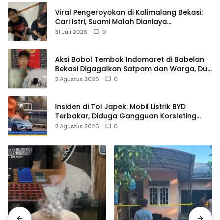
Viral Pengeroyokan di Kalimalang Bekasi:
Cari Istri, Suami Malah Dianiaya
Sekelompok Pria
31 Juli 2026
0
Aksi Bobol Tembok Indomaret di Babelan
Bekasi Digagalkan Satpam dan Warga, Dua
Pelaku Diamankan
2 Agustus 2026
0
Insiden di Tol Japek: Mobil Listrik BYD
Terbakar, Diduga Gangguan Korsleting
Listrik
2 Agustus 2026
0