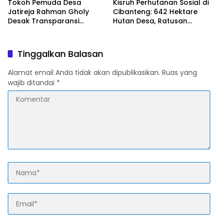
Tokoh Pemuda Desa
Kisruh Perhutanan Sosial di
Jatireja Rahman Gholy
Cibanteng: 642 Hektare
Desak Transparansi
Hutan Desa, Ratusan
Pembentukan Panitia BPD
Penggarap Tak Tercatat,
Demi Menepis Isu “Titipan”
Dugaan Bangunan dan
Pilkades ‎
Jual Beli Lahan Mencuat
Tinggalkan Balasan
Alamat email Anda tidak akan dipublikasikan.
Ruas yang
wajib ditandai
*