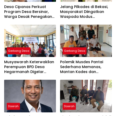
Desa Cipanas Perkuat
Jelang Pilkades di Bekasi,
Program Desa Bersinar,
Masyarakat Diingatkan
Warga Desak Penegakan
Waspada Modus
Hukum terhadap Dugaan
Pengumpulan KTP
Peredaran Narkoba dan
Miras
Gerbang Desa
Gerbang Desa
Musyawarah Keterwakilan
Polemik Musdes Pantai
Perempuan BPD Desa
Sederhana Memanas,
Hegarmanah Digelar
Mantan Kades dan
Secara Mufakat
Perangkat Bantah
Tuduhan Kekerasan
Daerah
Daerah