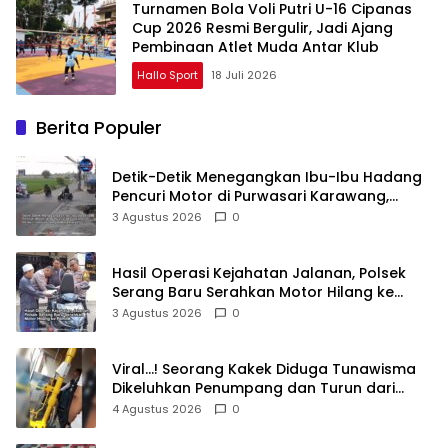
Turnamen Bola Voli Putri U-16 Cipanas
Cup 2026 Resmi Bergulir, Jadi Ajang
Pembinaan Atlet Muda Antar Klub
Hallo Sport
18 Juli 2026
Berita Populer
Detik-Detik Menegangkan Ibu-Ibu Hadang
Pencuri Motor di Purwasari Karawang,
Pelaku Lolos di Tengah Keramaian!
3 Agustus 2026
0
Hasil Operasi Kejahatan Jalanan, Polsek
Serang Baru Serahkan Motor Hilang ke
Pemilik
3 Agustus 2026
0
Viral…! Seorang Kakek Diduga Tunawisma
Dikeluhkan Penumpang dan Turun dari
TransJakarta Karena Bau Badan
4 Agustus 2026
0