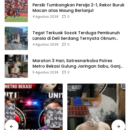
Persib Tumbangkan Persija 2-1, Rekor Buruk
Macan atas Maung Berlanjut
4 Agustus 2026
0
Tega! Terkuak Sosok Terduga Pembunuh
Lansia di Deli Serdang Ternyata Oknum
Polisi Tetangga Korban
4 Agustus 2026
0
Maraton 3 Hari, Satresnarkoba Polres
Metro Bekasi Gulung Jaringan Sabu, Ganja,
dan Tramadol
5 Agustus 2026
0