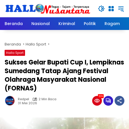
Langsung
ke
konten
Beranda
Nasional
Kriminal
Politik
Ragam
Beranda
Hallo Sport
Hallo Sport
Sukses Gelar Bupati Cup I, Lempiknas
Sumedang Tatap Ajang Festival
Olahraga Masyarakat Nasional
(FORNAS)
126
Redpel
2 Min Baca
31 Mei 2026