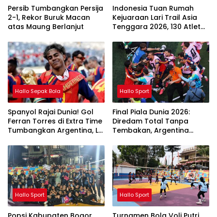
Persib Tumbangkan Persija
Indonesia Tuan Rumah
2-1, Rekor Buruk Macan
Kejuaraan Lari Trail Asia
atas Maung Berlanjut
Tenggara 2026, 130 Atlet
Elite ASEAN Berlaga di
Gunung Gede Pangrango
Hallo Sepak Bola
Hallo Sport
Spanyol Rajai Dunia! Gol
Final Piala Dunia 2026:
Ferran Torres di Extra Time
Diredam Total Tanpa
Tumbangkan Argentina, La
Tembakan, Argentina
Roja Juara Piala Dunia FIFA
Serahkan Mahkota Juara
2026
ke Spanyol
Hallo Sport
Hallo Sport
Popsi Kabupaten Bogor
Turnamen Bola Voli Putri