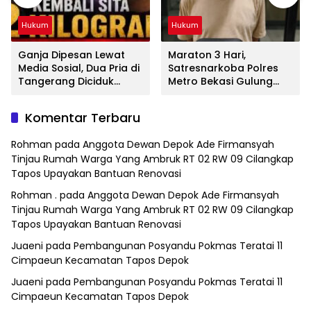
Hukum
Hukum
Ganja Dipesan Lewat
Maraton 3 Hari,
Media Sosial, Dua Pria di
Satresnarkoba Polres
Tangerang Diciduk
Metro Bekasi Gulung
Satresnarkoba Polres
Jaringan Sabu, Ganja,
Metro Bekasi
dan Tramadol
Komentar Terbaru
Rohman
pada
Anggota Dewan Depok Ade Firmansyah
Tinjau Rumah Warga Yang Ambruk RT 02 RW 09 Cilangkap
Tapos Upayakan Bantuan Renovasi
Rohman .
pada
Anggota Dewan Depok Ade Firmansyah
Tinjau Rumah Warga Yang Ambruk RT 02 RW 09 Cilangkap
Tapos Upayakan Bantuan Renovasi
Juaeni
pada
Pembangunan Posyandu Pokmas Teratai 11
Cimpaeun Kecamatan Tapos Depok
Juaeni
pada
Pembangunan Posyandu Pokmas Teratai 11
Cimpaeun Kecamatan Tapos Depok