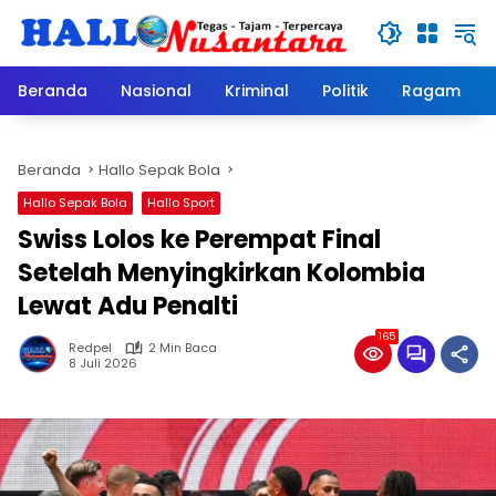
Langsung
ke
konten
Beranda
Nasional
Kriminal
Politik
Ragam
Beranda
Hallo Sepak Bola
Hallo Sepak Bola
Hallo Sport
Swiss Lolos ke Perempat Final
Setelah Menyingkirkan Kolombia
Lewat Adu Penalti
165
Redpel
2 Min Baca
8 Juli 2026