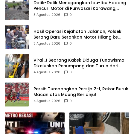
Detik-Detik Menegangkan Ibu-Ibu Hadang
Pencuri Motor di Purwasari Karawang,
Pelaku Lolos di Tengah Keramaian!
3 Agustus 2026
0
Hasil Operasi Kejahatan Jalanan, Polsek
Serang Baru Serahkan Motor Hilang ke
Pemilik
3 Agustus 2026
0
Viral…! Seorang Kakek Diduga Tunawisma
Dikeluhkan Penumpang dan Turun dari
TransJakarta Karena Bau Badan
4 Agustus 2026
0
Persib Tumbangkan Persija 2-1, Rekor Buruk
Macan atas Maung Berlanjut
4 Agustus 2026
0