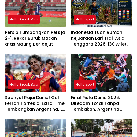
Hallo Sepak Bola
Hallo Sport
Persib Tumbangkan Persija
Indonesia Tuan Rumah
2-1, Rekor Buruk Macan
Kejuaraan Lari Trail Asia
atas Maung Berlanjut
Tenggara 2026, 130 Atlet
Elite ASEAN Berlaga di
Gunung Gede Pangrango
Hallo Sepak Bola
Hallo Sport
Spanyol Rajai Dunia! Gol
Final Piala Dunia 2026:
Ferran Torres di Extra Time
Diredam Total Tanpa
Tumbangkan Argentina, La
Tembakan, Argentina
Roja Juara Piala Dunia FIFA
Serahkan Mahkota Juara
2026
ke Spanyol