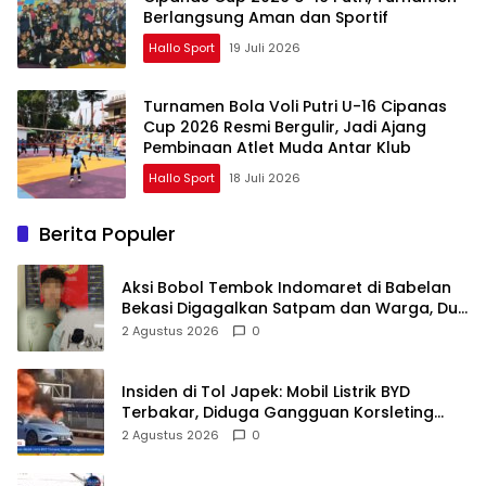
Berlangsung Aman dan Sportif
Hallo Sport
19 Juli 2026
Turnamen Bola Voli Putri U-16 Cipanas
Cup 2026 Resmi Bergulir, Jadi Ajang
Pembinaan Atlet Muda Antar Klub
Hallo Sport
18 Juli 2026
Berita Populer
Aksi Bobol Tembok Indomaret di Babelan
Bekasi Digagalkan Satpam dan Warga, Dua
Pelaku Diamankan
2 Agustus 2026
0
Insiden di Tol Japek: Mobil Listrik BYD
Terbakar, Diduga Gangguan Korsleting
Listrik
2 Agustus 2026
0