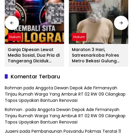
Hukum
Hukum
Ganja Dipesan Lewat
Maraton 3 Hari,
Media Sosial, Dua Pria di
Satresnarkoba Polres
Tangerang Diciduk
Metro Bekasi Gulung
Satresnarkoba Polres
Jaringan Sabu, Ganja,
Metro Bekasi
dan Tramadol
Komentar Terbaru
Rohman
pada
Anggota Dewan Depok Ade Firmansyah
Tinjau Rumah Warga Yang Ambruk RT 02 RW 09 Cilangkap
Tapos Upayakan Bantuan Renovasi
Rohman .
pada
Anggota Dewan Depok Ade Firmansyah
Tinjau Rumah Warga Yang Ambruk RT 02 RW 09 Cilangkap
Tapos Upayakan Bantuan Renovasi
Juaeni
pada
Pembangunan Posyandu Pokmas Teratai 11