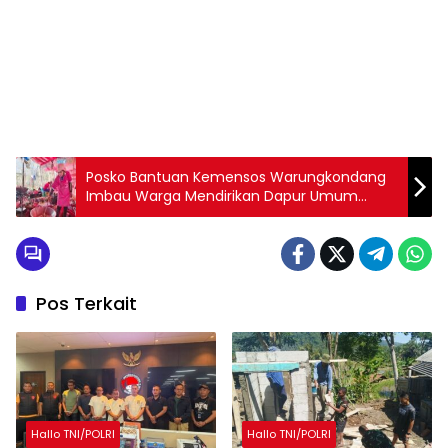
Posko Bantuan Kemensos Warungkondang
Imbau Warga Mendirikan Dapur Umum
Mandiri Terdekat
Pos Terkait
Hallo TNI/POLRI
Hallo TNI/POLRI