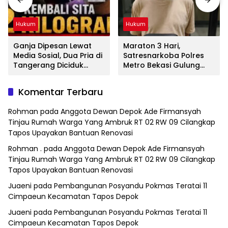
Hukum
Hukum
Ganja Dipesan Lewat
Maraton 3 Hari,
Media Sosial, Dua Pria di
Satresnarkoba Polres
Tangerang Diciduk
Metro Bekasi Gulung
Satresnarkoba Polres
Jaringan Sabu, Ganja,
Metro Bekasi
dan Tramadol
Komentar Terbaru
Rohman
pada
Anggota Dewan Depok Ade Firmansyah
Tinjau Rumah Warga Yang Ambruk RT 02 RW 09 Cilangkap
Tapos Upayakan Bantuan Renovasi
Rohman .
pada
Anggota Dewan Depok Ade Firmansyah
Tinjau Rumah Warga Yang Ambruk RT 02 RW 09 Cilangkap
Tapos Upayakan Bantuan Renovasi
Juaeni
pada
Pembangunan Posyandu Pokmas Teratai 11
Cimpaeun Kecamatan Tapos Depok
Juaeni
pada
Pembangunan Posyandu Pokmas Teratai 11
Cimpaeun Kecamatan Tapos Depok