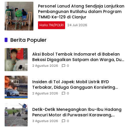
Personel Lanud Atang Sendjaja Lanjutkan
Pembangunan Rutilahu dalam Program
TMMD Ke-129 di Cianjur
Hallo TNI/POLRI
24 Juli 2026
Berita Populer
Aksi Bobol Tembok Indomaret di Babelan
Bekasi Digagalkan Satpam dan Warga, Dua
Pelaku Diamankan
2 Agustus 2026
0
Insiden di Tol Japek: Mobil Listrik BYD
Terbakar, Diduga Gangguan Korsleting
Listrik
2 Agustus 2026
0
Detik-Detik Menegangkan Ibu-Ibu Hadang
Pencuri Motor di Purwasari Karawang,
Pelaku Lolos di Tengah Keramaian!
3 Agustus 2026
0