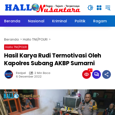
Langsung
ke
konten
Beranda
Nasional
Kriminal
Politik
Ragam
Beranda
Hallo TNI/POLRI
Hallo TNI/POLRI
Hasil Karya Rudi Termotivasi Oleh
Kapolres Subang AKBP Sumarni
97
Redpel
2 Min Baca
6 Desember 2022