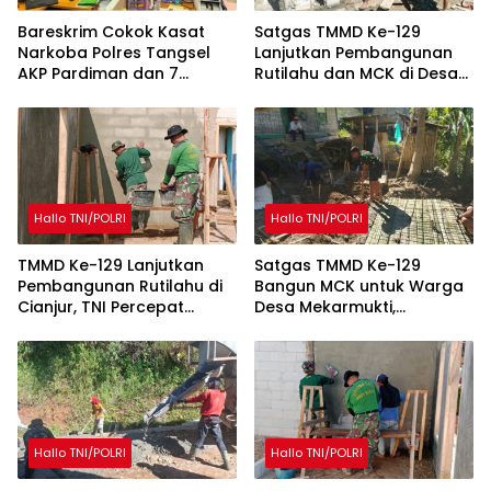
Bareskrim Cokok Kasat
Satgas TMMD Ke-129
Narkoba Polres Tangsel
Lanjutkan Pembangunan
AKP Pardiman dan 7
Rutilahu dan MCK di Desa
Oknum Polisi
Mekarmukti
Hallo TNI/POLRI
Hallo TNI/POLRI
TMMD Ke-129 Lanjutkan
Satgas TMMD Ke-129
Pembangunan Rutilahu di
Bangun MCK untuk Warga
Cianjur, TNI Percepat
Desa Mekarmukti,
Peningkatan Kualitas
Tingkatkan Akses Sanitasi
Hunian Warga
Layak
Hallo TNI/POLRI
Hallo TNI/POLRI