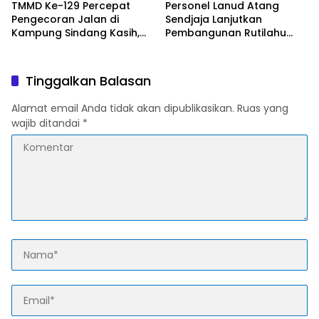
TMMD Ke-129 Percepat
Personel Lanud Atang
Pengecoran Jalan di
Sendjaja Lanjutkan
Kampung Sindang Kasih,
Pembangunan Rutilahu
Warga Sambut Positif
dalam Program TMMD Ke-
Pembangunan
129 di Cianjur
Tinggalkan Balasan
Alamat email Anda tidak akan dipublikasikan.
Ruas yang
wajib ditandai
*