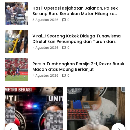
Hasil Operasi Kejahatan Jalanan, Polsek
Serang Baru Serahkan Motor Hilang ke
Pemilik
3 Agustus 2026
0
Viral…! Seorang Kakek Diduga Tunawisma
Dikeluhkan Penumpang dan Turun dari
TransJakarta Karena Bau Badan
4 Agustus 2026
0
Persib Tumbangkan Persija 2-1, Rekor Buruk
Macan atas Maung Berlanjut
4 Agustus 2026
0