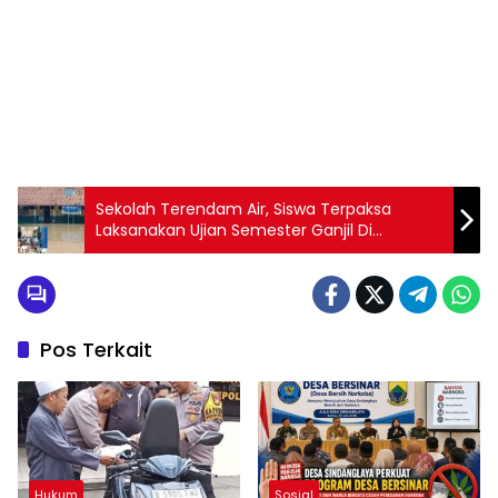
Sekolah Terendam Air, Siswa Terpaksa
Laksanakan Ujian Semester Ganjil Di
Pencucian Motor
Pos Terkait
Hukum
Sosial