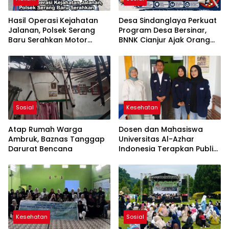
Hasil Operasi Kejahatan
Desa Sindanglaya Perkuat
Jalanan, Polsek Serang
Program Desa Bersinar,
Baru Serahkan Motor
BNNK Cianjur Ajak Orang
Hilang ke Pemilik
Tua Awasi Anak Cegah
Penyalahgunaan Narkoba
Sosial
Kesehatan
Atap Rumah Warga
Dosen dan Mahasiswa
Ambruk, Baznas Tanggap
Universitas Al-Azhar
Darurat Bencana
Indonesia Terapkan Public
Speaking dalam Edukasi
Gizi kepada Masyarakat
Cianjur
Kesehatan
Sosial