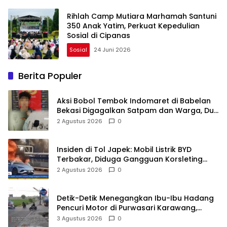
Rihlah Camp Mutiara Marhamah Santuni
350 Anak Yatim, Perkuat Kepedulian
Sosial di Cipanas
Sosial
24 Juni 2026
Berita Populer
Aksi Bobol Tembok Indomaret di Babelan
Bekasi Digagalkan Satpam dan Warga, Dua
Pelaku Diamankan
2 Agustus 2026
0
Insiden di Tol Japek: Mobil Listrik BYD
Terbakar, Diduga Gangguan Korsleting
Listrik
2 Agustus 2026
0
Detik-Detik Menegangkan Ibu-Ibu Hadang
Pencuri Motor di Purwasari Karawang,
Pelaku Lolos di Tengah Keramaian!
3 Agustus 2026
0