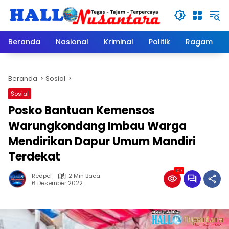
Langsung
ke
konten
Beranda
Nasional
Kriminal
Politik
Ragam
Beranda
Sosial
Sosial
Posko Bantuan Kemensos
Warungkondang Imbau Warga
Mendirikan Dapur Umum Mandiri
Terdekat
107
Redpel
2 Min Baca
6 Desember 2022