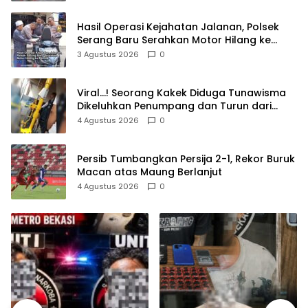
Hasil Operasi Kejahatan Jalanan, Polsek
Serang Baru Serahkan Motor Hilang ke
Pemilik
3 Agustus 2026
0
Viral…! Seorang Kakek Diduga Tunawisma
Dikeluhkan Penumpang dan Turun dari
TransJakarta Karena Bau Badan
4 Agustus 2026
0
Persib Tumbangkan Persija 2-1, Rekor Buruk
Macan atas Maung Berlanjut
4 Agustus 2026
0