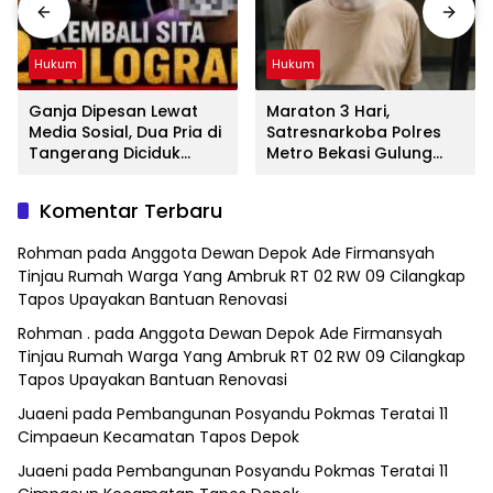
Hukum
Hukum
Ganja Dipesan Lewat
Maraton 3 Hari,
Media Sosial, Dua Pria di
Satresnarkoba Polres
Tangerang Diciduk
Metro Bekasi Gulung
Satresnarkoba Polres
Jaringan Sabu, Ganja,
Metro Bekasi
dan Tramadol
Komentar Terbaru
Rohman
pada
Anggota Dewan Depok Ade Firmansyah
Tinjau Rumah Warga Yang Ambruk RT 02 RW 09 Cilangkap
Tapos Upayakan Bantuan Renovasi
Rohman .
pada
Anggota Dewan Depok Ade Firmansyah
Tinjau Rumah Warga Yang Ambruk RT 02 RW 09 Cilangkap
Tapos Upayakan Bantuan Renovasi
Juaeni
pada
Pembangunan Posyandu Pokmas Teratai 11
Cimpaeun Kecamatan Tapos Depok
Juaeni
pada
Pembangunan Posyandu Pokmas Teratai 11