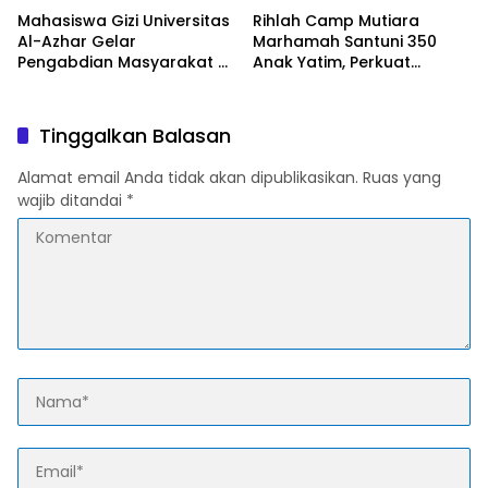
Mahasiswa Gizi Universitas
Rihlah Camp Mutiara
Al-Azhar Gelar
Marhamah Santuni 350
Pengabdian Masyarakat di
Anak Yatim, Perkuat
Cianjur, Perkuat Edukasi
Kepedulian Sosial di
Gizi untuk Cegah Stunting
Cipanas
Tinggalkan Balasan
Alamat email Anda tidak akan dipublikasikan.
Ruas yang
wajib ditandai
*