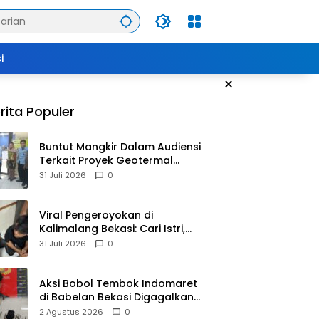
i
×
rita Populer
Buntut Mangkir Dalam Audiensi
Terkait Proyek Geotermal
Tampomas, Bupati Sumedang
31 Juli 2026
0
Dilaporkan Ke Ombudsman
dan BPKP
Viral Pengeroyokan di
Kalimalang Bekasi: Cari Istri,
Suami Malah Dianiaya
31 Juli 2026
0
Sekelompok Pria
Aksi Bobol Tembok Indomaret
di Babelan Bekasi Digagalkan
Satpam dan Warga, Dua
2 Agustus 2026
0