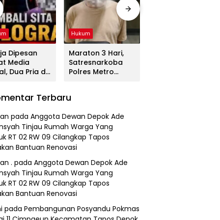
um
Hukum
Hukum
ja Dipesan
Maraton 3 Hari,
Tega! Terkuak
at Media
Satresnarkoba
Sosok Terduga
al, Dua Pria di
Polres Metro
Pembunuh Lansia
gerang
Bekasi Gulung
di Deli Serdang
duk
Jaringan Sabu,
Ternyata Oknum
mentar Terbaru
resnarkoba
Ganja, dan
Polisi Tetangga
es Metro
Tramadol
Korban
an
pada
Anggota Dewan Depok Ade
asi
nsyah Tinjau Rumah Warga Yang
k RT 02 RW 09 Cilangkap Tapos
kan Bantuan Renovasi
an .
pada
Anggota Dewan Depok Ade
nsyah Tinjau Rumah Warga Yang
k RT 02 RW 09 Cilangkap Tapos
kan Bantuan Renovasi
i
pada
Pembangunan Posyandu Pokmas
ai 11 Cimpaeun Kecamatan Tapos Depok