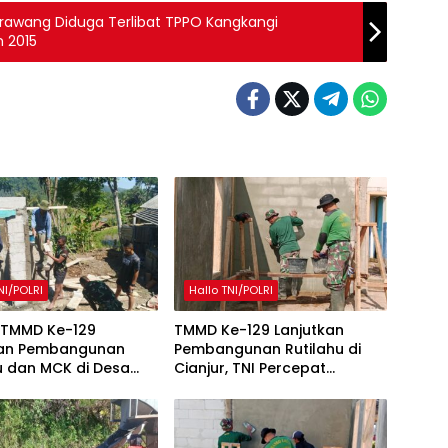
arawang Diduga Terlibat TPPO Kangkangi
 2015
NI/POLRI
Hallo TNI/POLRI
 TMMD Ke-129
TMMD Ke-129 Lanjutkan
kan Pembangunan
Pembangunan Rutilahu di
u dan MCK di Desa
Cianjur, TNI Percepat
ukti
Peningkatan Kualitas Hunian
Warga