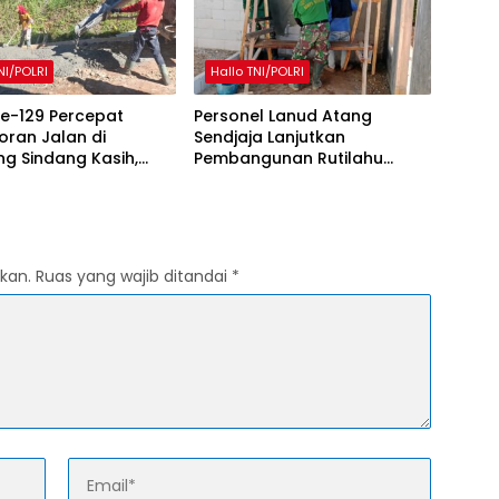
NI/POLRI
Hallo TNI/POLRI
e-129 Percepat
Personel Lanud Atang
ran Jalan di
Sendjaja Lanjutkan
g Sindang Kasih,
Pembangunan Rutilahu
ambut Positif
dalam Program TMMD Ke-
ngunan
129 di Cianjur
kan.
Ruas yang wajib ditandai
*