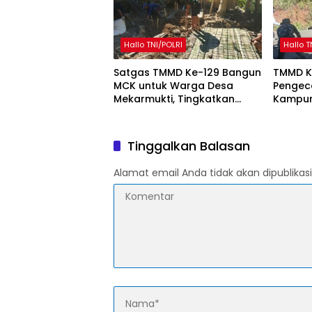
Hallo TNI/POLRI
Hallo T
Satgas TMMD Ke-129 Bangun
TMMD K
MCK untuk Warga Desa
Pengeco
Mekarmukti, Tingkatkan
Kampun
Akses Sanitasi Layak
Warga S
Pemba
Tinggalkan Balasan
Alamat email Anda tidak akan dipublikasi