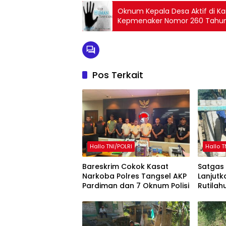
Oknum Kepala Desa Aktif di K
Kepmenaker Nomor 260 Tahun
Pos Terkait
Hallo TNI/POLRI
Hallo T
Bareskrim Cokok Kasat
Satgas
Narkoba Polres Tangsel AKP
Lanjut
Pardiman dan 7 Oknum Polisi
Rutilah
Mekarm