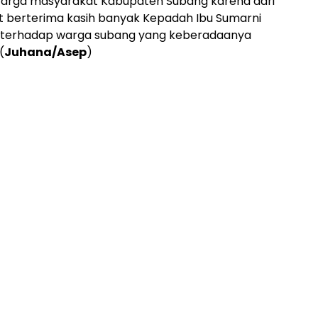
Warga masyarakat Kabupaten Subang karena dari
at berterima kasih banyak Kepadah Ibu Sumarni
i terhadap warga subang yang keberadaanya
(
Juhana/Asep
)