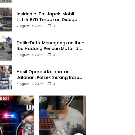
Pelaku Diamankan
Insiden di Tol Japek: Mobil
Listrik BYD Terbakar, Diduga
Gangguan Korsleting Listrik
2 Agustus 2026
0
Detik-Detik Menegangkan Ibu-
Ibu Hadang Pencuri Motor di
Purwasari Karawang, Pelaku
3 Agustus 2026
0
Lolos di Tengah Keramaian!
Hasil Operasi Kejahatan
Jalanan, Polsek Serang Baru
Serahkan Motor Hilang ke
3 Agustus 2026
0
Pemilik