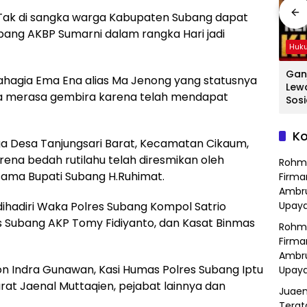
ak di sangka warga Kabupaten Subang dapat
bang AKBP Sumarni dalam rangka Hari jadi
Hukum
Hukum
Huk
ang
Hasil Operasi
Detik-Detik
Gan
ahagia Ema Ena alias Ma Jenong yang statusnya
a
Kejahatan
Menegangkan
Lew
ga merasa gembira karena telah mendapat
Jalanan, Polsek
Ibu-Ibu Hadang
Sosi
Serang Baru
Pencuri Motor di
Tan
dan
Serahkan Motor
Purwasari
Dici
Ko
Hilang ke Pemilik
Karawang, Pelaku
Sat
ga Desa Tanjungsari Barat, Kecamatan Cikaum,
a
Lolos di Tengah
Polr
ena bedah rutilahu telah diresmikan oleh
Rohm
Keramaian!
Bek
ama Bupati Subang H.Ruhimat.
Firma
Ambru
dihadiri Waka Polres Subang Kompol Satrio
Upaya
s Subang AKP Tomy Fidiyanto, dan Kasat Binmas
Rohm
Firma
Ambru
ton Indra Gunawan, Kasi Humas Polres Subang Iptu
Upaya
rat Jaenal Muttaqien, pejabat lainnya dan
Juaen
Terat