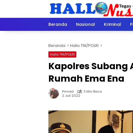
Langsung
ke
konten
Beranda
Nasional
Kriminal
P
Beranda
Hallo TNI/POLRI
Hallo TNI/POLRI
Kapolres Subang
Rumah Ema Ena
Pimred
3 Min Baca
2 Juli 2022