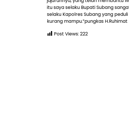
jajarannya, yang telah membantu 
itu saya selaku Bupati Subang sang
selaku Kapolres Subang yang pedul
kurang mampu.”pungkas H.Ruhimat 
Post Views:
222