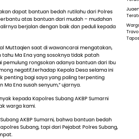
Juaen
kan dapat bantuan bedah rutilahu dari Polres
Terat
 terbantu atas bantuan dari mudah – mudahan
Warg
alirnya berjalan dengan baik dan peduli kepada
Travo
Tapo
nal Muttaqien saat di wawancarai mengatakan,
ah tahu Ma Ena yang sosoknya tidak patah
ai pemulung rongsokan adanya bantuan dari Ibu
mong negatif,terhadap Kepala Desa selama ini
ak penting bagi saya yang paling terpenting
 Ma Ena susah senyum,” ujarnya.
banyak kepada Kapolres Subang AKBP Sumarni
ak warga kami.
es Subang AKBP Sumarni, bahwa bantuan bedah
apolres Subang, tapi dari Pejabat Polres Subang,
mpat.