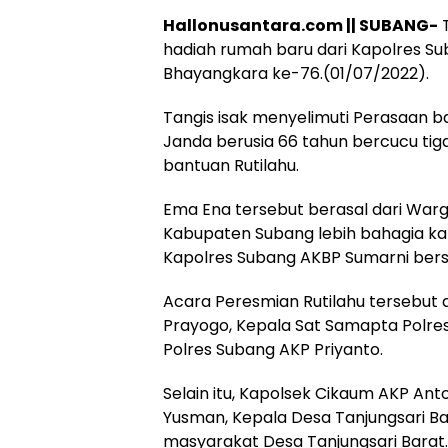
Hallonusantara.com || SUBANG-
T
hadiah rumah baru dari Kapolres Su
Hukum
Peristiwa
Bhayangkara ke-76.(01/07/2022).
Tega! Terkuak
Viral…! Seor
Tangis isak menyelimuti Perasaan b
Sosok Terduga
Kakek Didug
Janda berusia 66 tahun bercucu ti
Pembunuh Lansia
Tunawisma
bantuan Rutilahu.
di Deli Serdang
Dikeluhkan
Ternyata Oknum
Penumpang 
Polisi Tetangga
Turun dari
Ema Ena tersebut berasal dari War
Korban
TransJakart
Kabupaten Subang lebih bahagia kar
Karena Bau
Kapolres Subang AKBP Sumarni bers
Badan
Acara Peresmian Rutilahu tersebut 
Prayogo, Kepala Sat Samapta Polre
Polres Subang AKP Priyanto.
Selain itu, Kapolsek Cikaum AKP An
Yusman, Kepala Desa Tanjungsari Ba
masyarakat Desa Tanjungsari Barat.