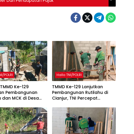
r Dari Pendapatan Pajak”
NI/POLRI
Hallo TNI/POLRI
 TMMD Ke-129
TMMD Ke-129 Lanjutkan
kan Pembangunan
Pembangunan Rutilahu di
u dan MCK di Desa
Cianjur, TNI Percepat
ukti
Peningkatan Kualitas Hunian
Warga