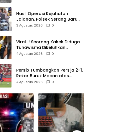
Lolos di Tengah Keramaian!
Hasil Operasi Kejahatan
Jalanan, Polsek Serang Baru
Serahkan Motor Hilang ke
3 Agustus 2026
0
Pemilik
Viral…! Seorang Kakek Diduga
Tunawisma Dikeluhkan
Penumpang dan Turun dari
4 Agustus 2026
0
TransJakarta Karena Bau
Badan
Persib Tumbangkan Persija 2-1,
Rekor Buruk Macan atas
Maung Berlanjut
4 Agustus 2026
0