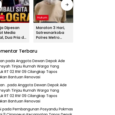
um
Hukum
Hukum
ja Dipesan
Maraton 3 Hari,
Tega! Terkuak
at Media
Satresnarkoba
Sosok Terduga
al, Dua Pria di
Polres Metro
Pembunuh Lansia
gerang
Bekasi Gulung
di Deli Serdang
duk
Jaringan Sabu,
Ternyata Oknum
mentar Terbaru
resnarkoba
Ganja, dan
Polisi Tetangga
es Metro
Tramadol
Korban
an
pada
Anggota Dewan Depok Ade
asi
nsyah Tinjau Rumah Warga Yang
k RT 02 RW 09 Cilangkap Tapos
kan Bantuan Renovasi
an .
pada
Anggota Dewan Depok Ade
nsyah Tinjau Rumah Warga Yang
k RT 02 RW 09 Cilangkap Tapos
kan Bantuan Renovasi
i
pada
Pembangunan Posyandu Pokmas
ai 11 Cimpaeun Kecamatan Tapos Depok