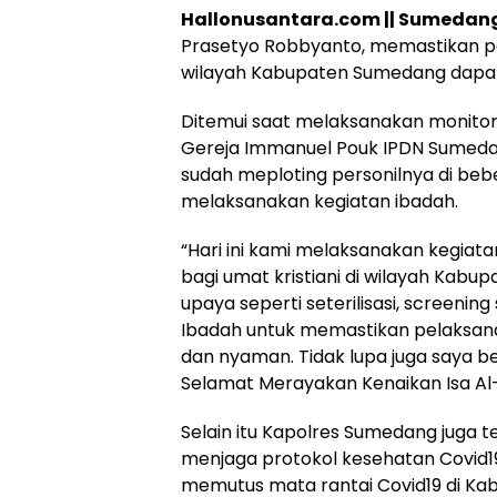
Hallonusantara.com || Sumedan
Prasetyo Robbyanto, memastikan pe
wilayah Kabupaten Sumedang dapat
Hukum
Peristiwa
Ditemui saat melaksanakan monitor
Tega! Terkuak
Viral…! Seor
Sosok Terduga
Kakek Didug
Gereja Immanuel Pouk IPDN Sumed
Pembunuh Lansia
Tunawisma
sudah meploting personilnya di be
di Deli Serdang
Dikeluhkan
melaksanakan kegiatan ibadah.
Ternyata Oknum
Penumpang 
Polisi Tetangga
Turun dari
Korban
TransJakart
“Hari ini kami melaksanakan kegiat
Karena Bau
bagi umat kristiani di wilayah Kab
Badan
upaya seperti seterilisasi, screeni
Ibadah untuk memastikan pelaksana
dan nyaman. Tidak lupa juga saya 
Selamat Merayakan Kenaikan Isa Al
Selain itu Kapolres Sumedang juga
menjaga protokol kesehatan Covid1
memutus mata rantai Covid19 di K