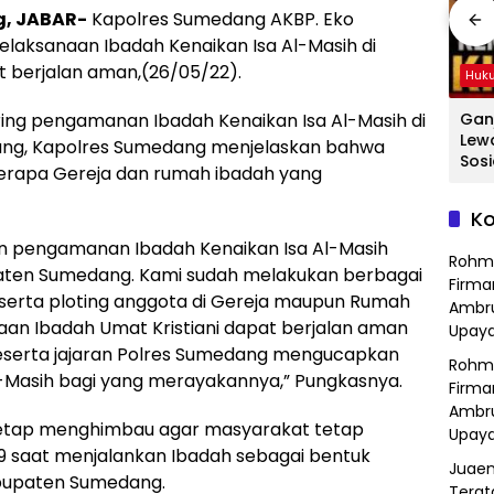
g, JABAR-
Kapolres Sumedang AKBP. Eko
laksanaan Ibadah Kenaikan Isa Al-Masih di
 berjalan aman,(26/05/22).
Hukum
Hukum
Huk
ing pengamanan Ibadah Kenaikan Isa Al-Masih di
ang
Hasil Operasi
Detik-Detik
Gan
a
Kejahatan
Menegangkan
Lew
ang, Kapolres Sumedang menjelaskan bahwa
Jalanan, Polsek
Ibu-Ibu Hadang
Sosi
berapa Gereja dan rumah ibadah yang
Serang Baru
Pencuri Motor di
Tan
dan
Serahkan Motor
Purwasari
Dici
Ko
Hilang ke Pemilik
Karawang, Pelaku
Sat
a
Lolos di Tengah
Polr
an pengamanan Ibadah Kenaikan Isa Al-Masih
Rohm
Keramaian!
Bek
upaten Sumedang. Kami sudah melakukan berbagai
Firma
ng serta ploting anggota di Gereja maupun Rumah
Ambru
an Ibadah Umat Kristiani dapat berjalan aman
Upaya
beserta jajaran Polres Sumedang mengucapkan
Rohm
-Masih bagi yang merayakannya,” Pungkasnya.
Firma
Ambru
 tetap menghimbau agar masyarakat tetap
Upaya
9 saat menjalankan Ibadah sebagai bentuk
Juaen
abupaten Sumedang.
Terat