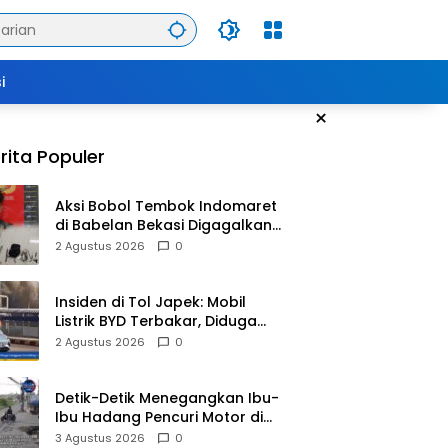
i
×
rita Populer
Aksi Bobol Tembok Indomaret
di Babelan Bekasi Digagalkan
Satpam dan Warga, Dua
2 Agustus 2026
0
Pelaku Diamankan
Insiden di Tol Japek: Mobil
Listrik BYD Terbakar, Diduga
Gangguan Korsleting Listrik
2 Agustus 2026
0
Detik-Detik Menegangkan Ibu-
Ibu Hadang Pencuri Motor di
Purwasari Karawang, Pelaku
3 Agustus 2026
0