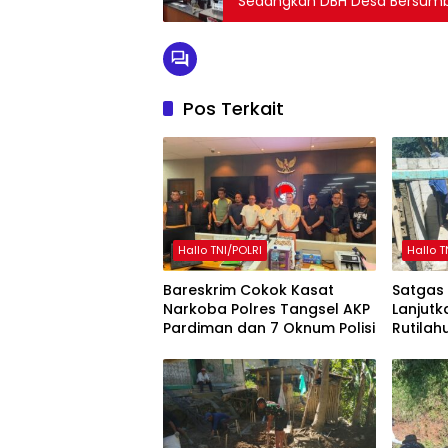
“Sedangkan DBH Desa Bersumbe
Pos Terkait
Hallo TNI/POLRI
Hallo T
Bareskrim Cokok Kasat
Satgas
Narkoba Polres Tangsel AKP
Lanjut
Pardiman dan 7 Oknum Polisi
Rutilah
Mekarm