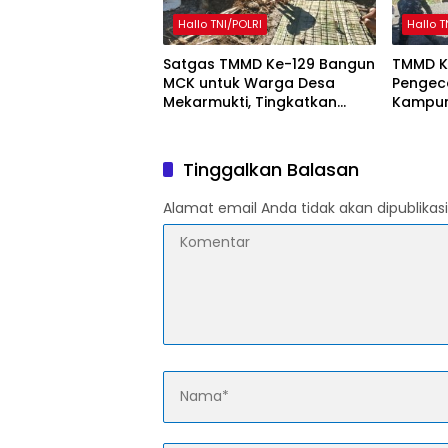
Hallo TNI/POLRI
Hallo T
Satgas TMMD Ke-129 Bangun
TMMD K
MCK untuk Warga Desa
Pengeco
Mekarmukti, Tingkatkan
Kampun
Akses Sanitasi Layak
Warga S
Pemba
Tinggalkan Balasan
Alamat email Anda tidak akan dipublikasi