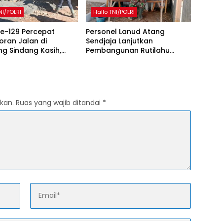
NI/POLRI
Hallo TNI/POLRI
e-129 Percepat
Personel Lanud Atang
ran Jalan di
Sendjaja Lanjutkan
g Sindang Kasih,
Pembangunan Rutilahu
ambut Positif
dalam Program TMMD Ke-
ngunan
129 di Cianjur
kan.
Ruas yang wajib ditandai
*