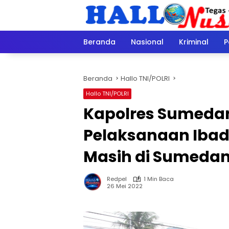
Langsung
ke
konten
Beranda
Nasional
Kriminal
P
Beranda
Hallo TNI/POLRI
Hallo TNI/POLRI
Kapolres Sumeda
Pelaksanaan Ibad
Masih di Sumedan
Redpel
1 Min Baca
26 Mei 2022