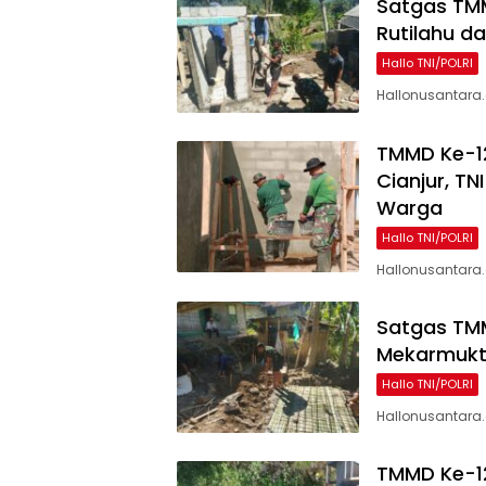
Satgas TM
Rutilahu d
Hallo TNI/POLRI
Hallonusantara.c
TMMD Ke-12
Cianjur, TN
Warga
Hallo TNI/POLRI
Hallonusantara
Satgas TM
Mekarmukti
Hallo TNI/POLRI
Hallonusantara.c
TMMD Ke-12