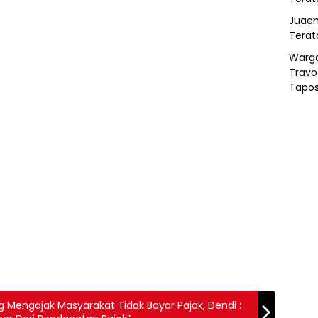
Juaen
Terat
Warg
Travo
Tapo
Mengajak Masyarakat Tidak Bayar Pajak, Dendi :