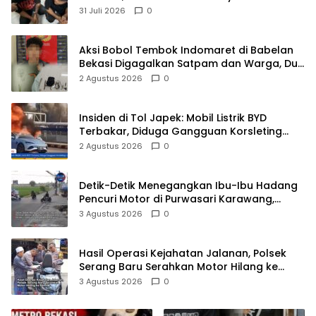
Sekelompok Pria
31 Juli 2026
0
Aksi Bobol Tembok Indomaret di Babelan
Bekasi Digagalkan Satpam dan Warga, Dua
Pelaku Diamankan
2 Agustus 2026
0
Insiden di Tol Japek: Mobil Listrik BYD
Terbakar, Diduga Gangguan Korsleting
Listrik
2 Agustus 2026
0
Detik-Detik Menegangkan Ibu-Ibu Hadang
Pencuri Motor di Purwasari Karawang,
Pelaku Lolos di Tengah Keramaian!
3 Agustus 2026
0
Hasil Operasi Kejahatan Jalanan, Polsek
Serang Baru Serahkan Motor Hilang ke
Pemilik
3 Agustus 2026
0