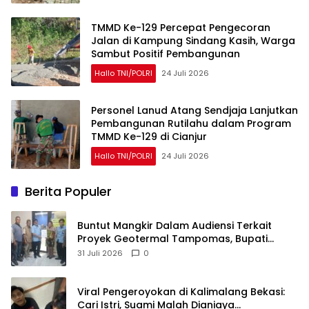
TMMD Ke-129 Percepat Pengecoran
Jalan di Kampung Sindang Kasih, Warga
Sambut Positif Pembangunan
Hallo TNI/POLRI
24 Juli 2026
Personel Lanud Atang Sendjaja Lanjutkan
Pembangunan Rutilahu dalam Program
TMMD Ke-129 di Cianjur
Hallo TNI/POLRI
24 Juli 2026
Berita Populer
Buntut Mangkir Dalam Audiensi Terkait
Proyek Geotermal Tampomas, Bupati
Sumedang Dilaporkan Ke Ombudsman dan
31 Juli 2026
0
BPKP
Viral Pengeroyokan di Kalimalang Bekasi:
Cari Istri, Suami Malah Dianiaya