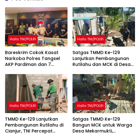
Hallo TNI/POLRI
Hallo TNI/POLRI
Bareskrim Cokok Kasat
Satgas TMMD Ke-129
Narkoba Polres Tangsel
Lanjutkan Pembangunan
AKP Pardiman dan 7
Rutilahu dan MCK di Desa
Oknum Polisi
Mekarmukti
Hallo TNI/POLRI
Hallo TNI/POLRI
TMMD Ke-129 Lanjutkan
Satgas TMMD Ke-129
Pembangunan Rutilahu di
Bangun MCK untuk Warga
Cianjur, TNI Percepat
Desa Mekarmukti,
Peningkatan Kualitas
Tingkatkan Akses Sanitasi