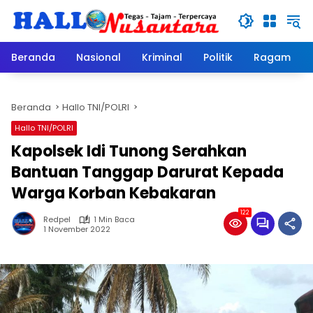
Langsung
ke
konten
Beranda
Nasional
Kriminal
Politik
Ragam
Beranda
Hallo TNI/POLRI
Hallo TNI/POLRI
Kapolsek Idi Tunong Serahkan
Bantuan Tanggap Darurat Kepada
Warga Korban Kebakaran
122
Redpel
1 Min Baca
1 November 2022