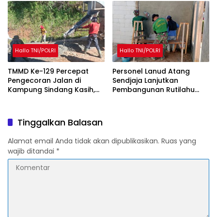
Hunian Warga
Layak
Hallo TNI/POLRI
Hallo TNI/POLRI
TMMD Ke-129 Percepat
Personel Lanud Atang
Pengecoran Jalan di
Sendjaja Lanjutkan
Kampung Sindang Kasih,
Pembangunan Rutilahu
Warga Sambut Positif
dalam Program TMMD Ke-
Pembangunan
129 di Cianjur
Tinggalkan Balasan
Alamat email Anda tidak akan dipublikasikan.
Ruas yang
wajib ditandai
*