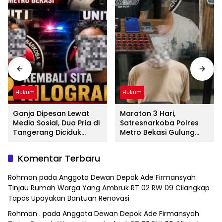
Hukum
Hukum
Ganja Dipesan Lewat
Maraton 3 Hari,
Media Sosial, Dua Pria di
Satresnarkoba Polres
Tangerang Diciduk
Metro Bekasi Gulung
Satresnarkoba Polres
Jaringan Sabu, Ganja,
Metro Bekasi
dan Tramadol
Komentar Terbaru
Rohman
pada
Anggota Dewan Depok Ade Firmansyah
Tinjau Rumah Warga Yang Ambruk RT 02 RW 09 Cilangkap
Tapos Upayakan Bantuan Renovasi
Rohman .
pada
Anggota Dewan Depok Ade Firmansyah