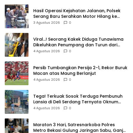
Hasil Operasi Kejahatan Jalanan, Polsek
Serang Baru Serahkan Motor Hilang ke
Pemilik
3 Agustus 2026
0
Viral…! Seorang Kakek Diduga Tunawisma
Dikeluhkan Penumpang dan Turun dari
TransJakarta Karena Bau Badan
4 Agustus 2026
0
Persib Tumbangkan Persija 2-1, Rekor Buruk
Macan atas Maung Berlanjut
4 Agustus 2026
0
Tega! Terkuak Sosok Terduga Pembunuh
Lansia di Deli Serdang Ternyata Oknum
Polisi Tetangga Korban
4 Agustus 2026
0
Maraton 3 Hari, Satresnarkoba Polres
Metro Bekasi Gulung Jaringan Sabu, Ganja,