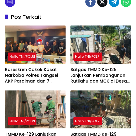
Pos Terkait
Hallo TNI/POLRI
Hallo TNI/POLRI
Bareskrim Cokok Kasat
Satgas TMMD Ke-129
Narkoba Polres Tangsel
Lanjutkan Pembangunan
AKP Pardiman dan 7
Rutilahu dan MCK di Desa
Oknum Polisi
Mekarmukti
Hallo TNI/POLRI
Hallo TNI/POLRI
TMMD Ke-129 Lanjutkan
Satgas TMMD Ke-129