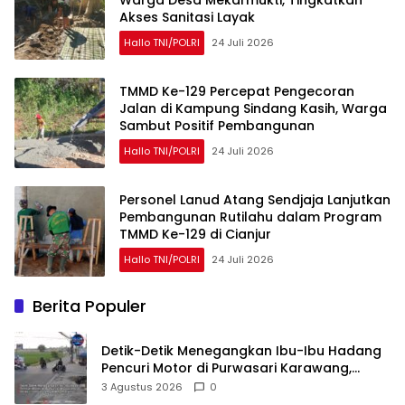
Akses Sanitasi Layak
Hallo TNI/POLRI
24 Juli 2026
TMMD Ke-129 Percepat Pengecoran
Jalan di Kampung Sindang Kasih, Warga
Sambut Positif Pembangunan
Hallo TNI/POLRI
24 Juli 2026
Personel Lanud Atang Sendjaja Lanjutkan
Pembangunan Rutilahu dalam Program
TMMD Ke-129 di Cianjur
Hallo TNI/POLRI
24 Juli 2026
Berita Populer
Detik-Detik Menegangkan Ibu-Ibu Hadang
Pencuri Motor di Purwasari Karawang,
Pelaku Lolos di Tengah Keramaian!
3 Agustus 2026
0