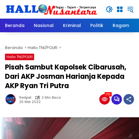
Langsung
ke
konten
Beranda
Nasional
Kriminal
Politik
Ragam
Beranda
Hallo TNI/POLRI
Hallo TNI/POLRI
Pisah Sambut Kapolsek Cibarusah,
Dari AKP Josman Harianja Kepada
AKP Ryan Tri Putra
250
Redpel
2 Min Baca
25 Mei 2022