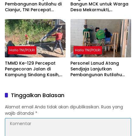
Pembangunan Rutilahu di
Bangun MCK untuk Warga
Cianjur, TNI Percepat
Desa Mekarmukti,
Peningkatan Kualitas
Tingkatkan Akses Sanitasi
Hunian Warga
Layak
Hallo TNI/POLRI
Hallo TNI/POLRI
TMMD Ke-129 Percepat
Personel Lanud Atang
Pengecoran Jalan di
Sendjaja Lanjutkan
Kampung Sindang Kasih,
Pembangunan Rutilahu
Warga Sambut Positif
dalam Program TMMD Ke-
Pembangunan
129 di Cianjur
Tinggalkan Balasan
Alamat email Anda tidak akan dipublikasikan.
Ruas yang
wajib ditandai
*