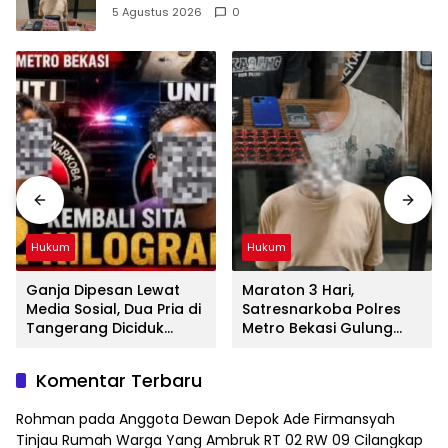
dan Tramadol
5 Agustus 2026
0
Hukum
Hukum
Ganja Dipesan Lewat
Maraton 3 Hari,
Media Sosial, Dua Pria di
Satresnarkoba Polres
Tangerang Diciduk
Metro Bekasi Gulung
Satresnarkoba Polres
Jaringan Sabu, Ganja,
Metro Bekasi
dan Tramadol
Komentar Terbaru
Rohman
pada
Anggota Dewan Depok Ade Firmansyah
Tinjau Rumah Warga Yang Ambruk RT 02 RW 09 Cilangkap