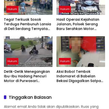
Hukum
Hukum
Tega! Terkuak Sosok
Hasil Operasi Kejahatan
Terduga Pembunuh Lansia
Jalanan, Polsek Serang
di Deli Serdang Ternyata
Baru Serahkan Motor
Oknum Polisi Tetangga
Hilang ke Pemilik
Korban
Hukum
Hukum
Detik-Detik Menegangkan
Aksi Bobol Tembok
Ibu-Ibu Hadang Pencuri
Indomaret di Babelan
Motor di Purwasari
Bekasi Digagalkan Satpam
Karawang, Pelaku Lolos di
dan Warga, Dua Pelaku
Tengah Keramaian!
Diamankan
Tinggalkan Balasan
Alamat email Anda tidak akan dipublikasikan.
Ruas yang