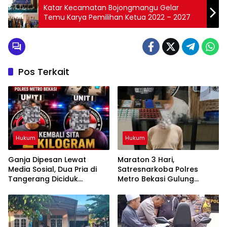
Katar Kecamatan Bojongmangu Gelar
Temu Karya Pemilihan Ketua 2022 – 2027
Pos Terkait
Hukum
Hukum
Ganja Dipesan Lewat
Maraton 3 Hari,
Media Sosial, Dua Pria di
Satresnarkoba Polres
Tangerang Diciduk
Metro Bekasi Gulung
Satresnarkoba Polres
Jaringan Sabu, Ganja, dan
Metro Bekasi
Tramadol