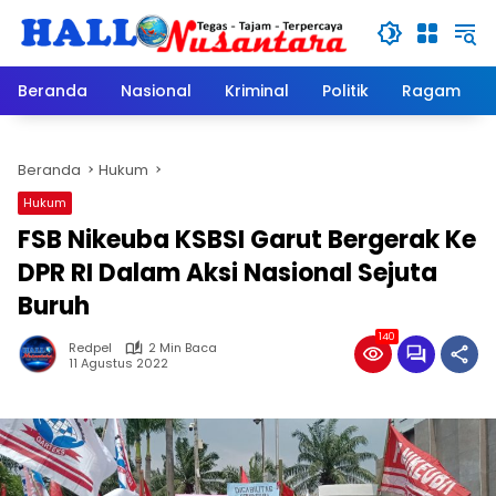
Langsung
ke
konten
Beranda
Nasional
Kriminal
Politik
Ragam
Beranda
Hukum
Hukum
FSB Nikeuba KSBSI Garut Bergerak Ke
DPR RI Dalam Aksi Nasional Sejuta
Buruh
140
Redpel
2 Min Baca
11 Agustus 2022