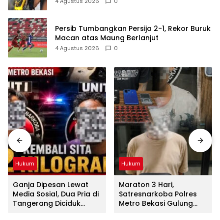
TransJakarta Karena Bau Badan
4 Agustus 2026
0
Persib Tumbangkan Persija 2-1, Rekor Buruk
Macan atas Maung Berlanjut
4 Agustus 2026
0
Hukum
Hukum
Ganja Dipesan Lewat
Maraton 3 Hari,
Media Sosial, Dua Pria di
Satresnarkoba Polres
Tangerang Diciduk
Metro Bekasi Gulung
Satresnarkoba Polres
Jaringan Sabu, Ganja,