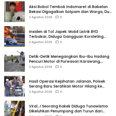
Aksi Bobol Tembok Indomaret di Babelan
Bekasi Digagalkan Satpam dan Warga, Dua
Pelaku Diamankan
2 Agustus 2026
0
Insiden di Tol Japek: Mobil Listrik BYD
Terbakar, Diduga Gangguan Korsleting
Listrik
2 Agustus 2026
0
Detik-Detik Menegangkan Ibu-Ibu Hadang
Pencuri Motor di Purwasari Karawang,
Pelaku Lolos di Tengah Keramaian!
3 Agustus 2026
0
Hasil Operasi Kejahatan Jalanan, Polsek
Serang Baru Serahkan Motor Hilang ke
Pemilik
3 Agustus 2026
0
Viral…! Seorang Kakek Diduga Tunawisma
Dikeluhkan Penumpang dan Turun dari