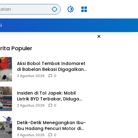
i
×
rita Populer
Aksi Bobol Tembok Indomaret
di Babelan Bekasi Digagalkan
Satpam dan Warga, Dua
2 Agustus 2026
0
Pelaku Diamankan
Insiden di Tol Japek: Mobil
Listrik BYD Terbakar, Diduga
Gangguan Korsleting Listrik
2 Agustus 2026
0
Detik-Detik Menegangkan Ibu-
Ibu Hadang Pencuri Motor di
Purwasari Karawang, Pelaku
3 Agustus 2026
0