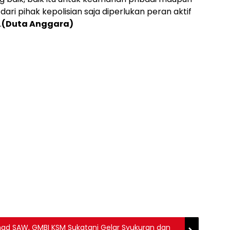
dari pihak kepolisian saja diperlukan peran aktif
.
(Duta Anggara)
ad SAW, GMBI KSM Sukatani Gelar Syukuran dan