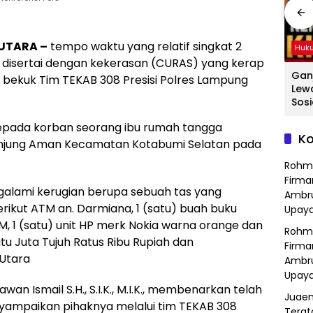
 UTARA –
tempo waktu yang relatif singkat 2
Hukum
Hukum
Huk
n disertai dengan kekerasan (CURAS) yang kerap
ang
Hasil Operasi
Detik-Detik
Gan
i bekuk Tim TEKAB 308 Presisi Polres Lampung
a
Kejahatan
Menegangkan
Lew
Jalanan, Polsek
Ibu-Ibu Hadang
Sosi
Serang Baru
Pencuri Motor di
Tan
epada korban seorang ibu rumah tangga
dan
Serahkan Motor
Purwasari
Dici
Ko
Hilang ke Pemilik
Karawang, Pelaku
Sat
njung Aman Kecamatan Kotabumi Selatan pada
a
Lolos di Tengah
Polr
Rohm
Keramaian!
Bek
Firma
ngalami kerugian berupa sebuah tas yang
Ambru
rikut ATM an. Darmiana, 1 (satu) buah buku
Upaya
 1 (satu) unit HP merk Nokia warna orange dan
Rohm
tu Juta Tujuh Ratus Ribu Rupiah dan
Firma
Utara
Ambru
Upaya
n Ismail S.H., S.I.K., M.I.K., membenarkan telah
Juaen
ampaikan pihaknya melalui tim TEKAB 308
Terat