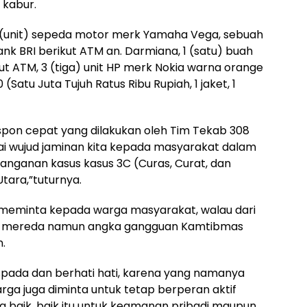
 kabur.
 1 (unit) sepeda motor merk Yamaha Vega, sebuah
nk BRI berikut ATM an. Darmiana, 1 (satu) buah
 ATM, 3 (tiga) unit HP merk Nokia warna orange
(Satu Juta Tujuh Ratus Ribu Rupiah, 1 jaket, 1
espon cepat yang dilakukan oleh Tim Tekab 308
ai wujud jaminan kita kepada masyarakat dalam
nganan kasus kasus 3C (Curas, Curat, dan
ara,”tuturnya.
n meminta kepada warga masyarakat, walau dari
ulai mereda namun angka gangguan Kamtibmas
.
pada dan berhati hati, karena yang namanya
arga juga diminta untuk tetap berperan aktif
baik, baik itu untuk keamanan pribadi maupun