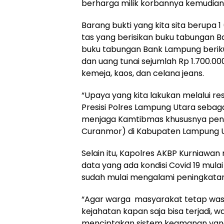
berharga milik korbannya kemudian
Barang bukti yang kita sita berupa
tas yang berisikan buku tabungan Ba
buku tabungan Bank Lampung berikut
dan uang tunai sejumlah Rp 1.700.000 
kemeja, kaos, dan celana jeans.
“Upaya yang kita lakukan melalui r
Presisi Polres Lampung Utara sebag
menjaga Kamtibmas khususnya pena
Curanmor) di Kabupaten Lampung Ut
Selain itu, Kapolres AKBP Kurniawa
data yang ada kondisi Covid 19 m
sudah mulai mengalami peningkatan
“Agar warga masyarakat tetap was
kejahatan kapan saja bisa terjadi, w
menciptakan sistem keamanan yang 