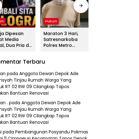
um
Hukum
Hukum
ja Dipesan
Maraton 3 Hari,
Tega! Terkuak
at Media
Satresnarkoba
Sosok Terduga
al, Dua Pria di
Polres Metro
Pembunuh Lansia
gerang
Bekasi Gulung
di Deli Serdang
duk
Jaringan Sabu,
Ternyata Oknum
mentar Terbaru
resnarkoba
Ganja, dan
Polisi Tetangga
es Metro
Tramadol
Korban
an
pada
Anggota Dewan Depok Ade
asi
nsyah Tinjau Rumah Warga Yang
k RT 02 RW 09 Cilangkap Tapos
kan Bantuan Renovasi
an .
pada
Anggota Dewan Depok Ade
nsyah Tinjau Rumah Warga Yang
k RT 02 RW 09 Cilangkap Tapos
kan Bantuan Renovasi
i
pada
Pembangunan Posyandu Pokmas
ai 11 Cimpaeun Kecamatan Tapos Depok