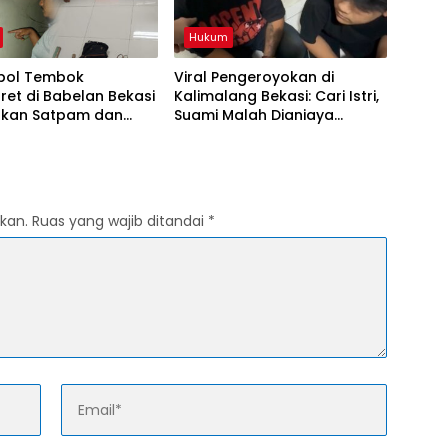
Hukum
obol Tembok
Viral Pengeroyokan di
et di Babelan Bekasi
Kalimalang Bekasi: Cari Istri,
lkan Satpam dan
Suami Malah Dianiaya
 Dua Pelaku
Sekelompok Pria
kan
kan.
Ruas yang wajib ditandai
*