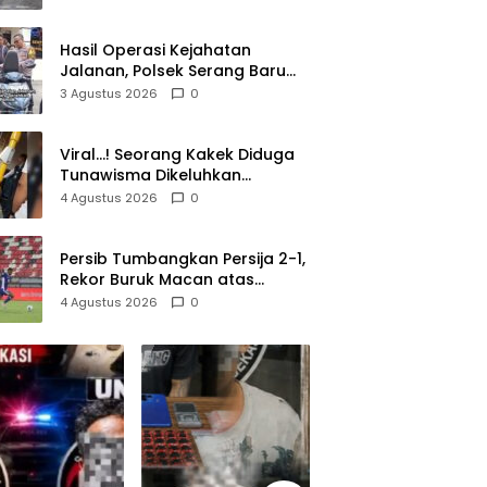
Lolos di Tengah Keramaian!
Hasil Operasi Kejahatan
Jalanan, Polsek Serang Baru
Serahkan Motor Hilang ke
3 Agustus 2026
0
Pemilik
Viral…! Seorang Kakek Diduga
Tunawisma Dikeluhkan
Penumpang dan Turun dari
4 Agustus 2026
0
TransJakarta Karena Bau
Badan
Persib Tumbangkan Persija 2-1,
Rekor Buruk Macan atas
Maung Berlanjut
4 Agustus 2026
0