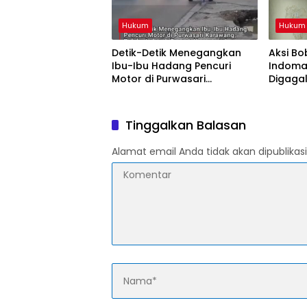
Hukum
Hukum
Detik-Detik Menegangkan
Aksi B
Ibu-Ibu Hadang Pencuri
Indomar
Motor di Purwasari
Digaga
Karawang, Pelaku Lolos di
Warga,
Tengah Keramaian!
Diaman
Tinggalkan Balasan
Alamat email Anda tidak akan dipublikasi