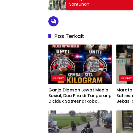
Santunan
Pos Terkait
Hukum
Hukum
Ganja Dipesan Lewat Media
Maraton
Sosial, Dua Pria di Tangerang
Satresn
Diciduk Satresnarkoba
Bekasi 
Polres Metro Bekasi
Sabu, 