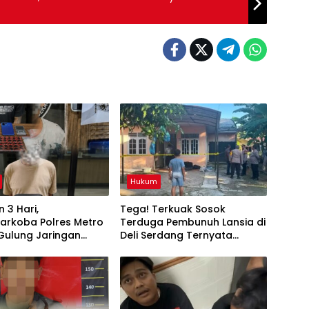
Hukum
 3 Hari,
Tega! Terkuak Sosok
arkoba Polres Metro
Terduga Pembunuh Lansia di
Gulung Jaringan
Deli Serdang Ternyata
Ganja, dan Tramadol
Oknum Polisi Tetangga
Korban