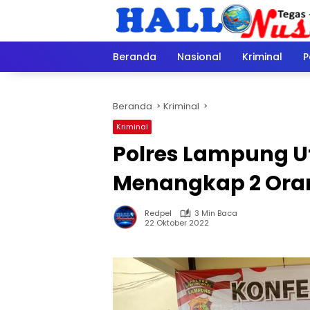
Langsung
ke
konten
Beranda
Nasional
Kriminal
P
Beranda
Kriminal
Kriminal
Polres Lampung Ut
Menangkap 2 Ora
Redpel
3 Min Baca
22 Oktober 2022