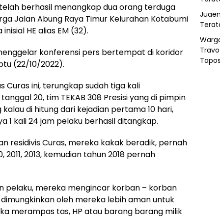
m telah berhasil menangkap dua orang terduga
Juaen
 warga Jalan Abung Raya Timur Kelurahan Kotabumi
Terat
isial HE alias EM (32).
Warg
Travo
enggelar konferensi pers bertempat di koridor
Tapo
tu (22/10/2022).
 Curas ini, terungkap sudah tiga kali
n tanggal 20, tim TEKAB 308 Presisi yang di pimpin
alau di hitung dari kejadian pertama 10 hari,
ya 1 kali 24 jam pelaku berhasil ditangkap.
an residivis Curas, mereka kakak beradik, pernah
, 2011, 2013, kemudian tahun 2018 pernah
n pelaku, mereka mengincar korban – korban
 dimungkinkan oleh mereka lebih aman untuk
a merampas tas, HP atau barang barang milik