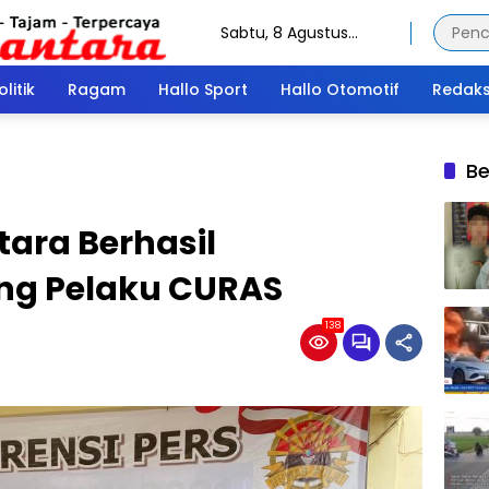
Sabtu, 8 Agustus
2026
olitik
Ragam
Hallo Sport
Hallo Otomotif
Redaks
Be
ara Berhasil
ng Pelaku CURAS
138