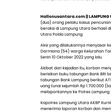
Hallonusantara.com || LAMPUNG
Hukum
Peristiwa
(dua) orang pelaku kasus pencuria
Tega! Terkuak
Viral…! Seor
beraksi di Lampung Utara berhasil d
Sosok Terduga
Kakek Didug
Utara Polda Lampung.
Pembunuh Lansia
Tunawisma
di Deli Serdang
Dikeluhkan
Aksi yang dilakukannya menyasar k
Ternyata Oknum
Penumpang 
Polisi Tetangga
Turun dari
Darmiana (54) warga Kelurahan Ta
Korban
TransJakart
Senin 10 Oktober 2022 yang lalu.
Karena Bau
Badan
Akibat dari kejadian itu, korban me
berisikan buku tabungan Bank BRI be
tabungan Bank Lampung berikut ATM,
uang tunai sejumlah Rp 1.700.000 (Sa
melaporkannya ke Polres Lampung 
Kapolres Lampung Utara AKBP Kurniawa
menerima laporan korban dan meny