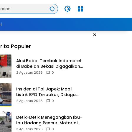
i
×
rita Populer
Aksi Bobol Tembok Indomaret
di Babelan Bekasi Digagalkan
Satpam dan Warga, Dua
2 Agustus 2026
0
Pelaku Diamankan
Insiden di Tol Japek: Mobil
Listrik BYD Terbakar, Diduga
Gangguan Korsleting Listrik
2 Agustus 2026
0
Detik-Detik Menegangkan Ibu-
Ibu Hadang Pencuri Motor di
Purwasari Karawang, Pelaku
3 Agustus 2026
0