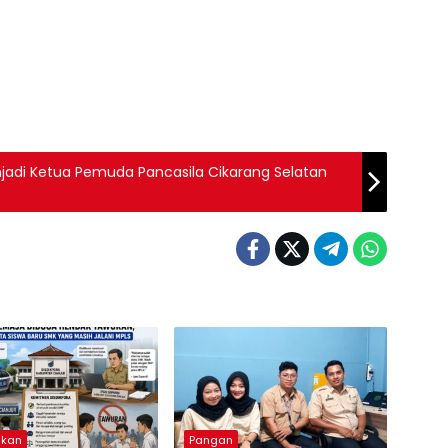
enjadi Ketua Pemuda Pancasila Cikarang Selatan
ikan
Pangan