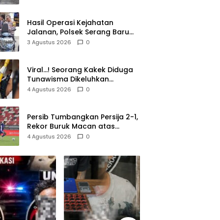
Lolos di Tengah Keramaian!
Hasil Operasi Kejahatan
Jalanan, Polsek Serang Baru
Serahkan Motor Hilang ke
3 Agustus 2026
0
Pemilik
Viral…! Seorang Kakek Diduga
Tunawisma Dikeluhkan
Penumpang dan Turun dari
4 Agustus 2026
0
TransJakarta Karena Bau
Badan
Persib Tumbangkan Persija 2-1,
Rekor Buruk Macan atas
Maung Berlanjut
4 Agustus 2026
0