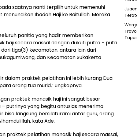
 pada saatnya nanti terpilih untuk memenuhi
Juaen
t menunaikan Ibadah Haji ke Baitullah. Mereka
Terat
Warg
Travo
seluruh panitia yang hadir memberikan
Tapo
 haji secara massal dengan di ikuti putra – putri
dari tiga(3) kecamatan, antara lain dari
Sukagumiwang, dan Kecamatan Sukakerta
r dalam praktek pelatihan ini lebih kurang Dua
 para orang tua murid,” ungkapnya.
gan praktek manasik haji ini sangat besar
a – putrinya yang begitu antusias menerima
r bisa langsung bersilaturami antar guru, orang
lhamdulillah, kata Ade.
an praktek pelatihan manasik haji secara massal,