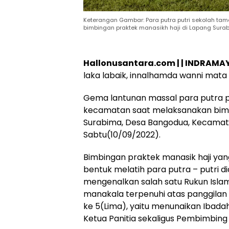
Keterangan Gambar: Para putra putri sekolah ta
bimbingan praktek manasikh haji di Lapang Sura
Hukum
Peristiwa
Tega! Terkuak
Viral…! Seor
Hallonusantara.com | | INDRAMA
Sosok Terduga
Kakek Didug
laka labaik, innalhamda wanni mata l
Pembunuh Lansia
Tunawisma
di Deli Serdang
Dikeluhkan
Ternyata Oknum
Penumpang 
Gema lantunan massal para putra pu
Polisi Tetangga
Turun dari
kecamatan saat melaksanakan bimbi
Korban
TransJakart
Surabima, Desa Bangodua, Kecamat
Karena Bau
Badan
Sabtu(10/09/2022).
Bimbingan praktek manasik haji yan
bentuk melatih para putra – putri di
mengenalkan salah satu Rukun Islam
manakala terpenuhi atas panggilan
ke 5(Lima), yaitu menunaikan Ibadah 
Ketua Panitia sekaligus Pembimbing j