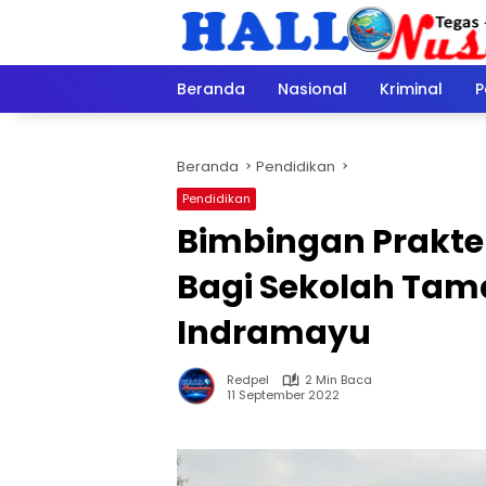
Langsung
ke
konten
Beranda
Nasional
Kriminal
P
Beranda
Pendidikan
Pendidikan
Bimbingan Prakte
Bagi Sekolah Tam
Indramayu
Redpel
2 Min Baca
11 September 2022