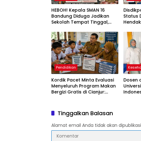
HEBOH! Kepala SMAN 16
Disdikp
Bandung Diduga Jadikan
Status
Sekolah Tempat Tinggal,
Hendak
Orang Tua Pertanyakan
Siswa 
Legalitas dan Penggunaan
Jalani 
Fasilitas Negara
Pendidikan
Keseh
Kordik Pacet Minta Evaluasi
Dosen 
Menyeluruh Program Makan
Univers
Bergizi Gratis di Cianjur:
Indones
Menu Monoton Hingga
Speakin
Beban Guru Jadi Sorotan
kepada
Tinggalkan Balasan
Alamat email Anda tidak akan dipublikasi