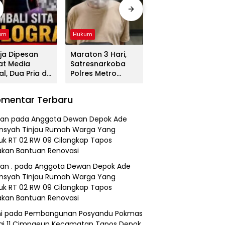
um
Hukum
Hukum
ja Dipesan
Maraton 3 Hari,
Tega! Terkuak
at Media
Satresnarkoba
Sosok Terduga
al, Dua Pria di
Polres Metro
Pembunuh Lansia
gerang
Bekasi Gulung
di Deli Serdang
duk
Jaringan Sabu,
Ternyata Oknum
mentar Terbaru
resnarkoba
Ganja, dan
Polisi Tetangga
es Metro
Tramadol
Korban
an
pada
Anggota Dewan Depok Ade
asi
nsyah Tinjau Rumah Warga Yang
k RT 02 RW 09 Cilangkap Tapos
kan Bantuan Renovasi
an .
pada
Anggota Dewan Depok Ade
nsyah Tinjau Rumah Warga Yang
k RT 02 RW 09 Cilangkap Tapos
kan Bantuan Renovasi
i
pada
Pembangunan Posyandu Pokmas
ai 11 Cimpaeun Kecamatan Tapos Depok