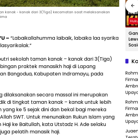
man kanak - kanak dari 3(Tiga) kecamatan saat melaksanakan
bima
Hukum
Hukum
Huk
ang
Hasil Operasi
Detik-Detik
Gan
YU –
“Labaikallahumma laibaik, labaika laa syarika
a
Kejahatan
Menegangkan
Lew
asyarikalak.”
Jalanan, Polsek
Ibu-Ibu Hadang
Sosi
Serang Baru
Pencuri Motor di
Tan
dan
Serahkan Motor
Purwasari
Dici
tri sekolah taman kanak – kanak dari 3(Tiga)
Ko
Hilang ke Pemilik
Karawang, Pelaku
Sat
ngan praktek manasikh haji di Lapang
a
Lolos di Tengah
Polr
Rohm
an Bangodua, Kabupaten Indramayu, pada
Keramaian!
Bek
Firma
Ambru
Upaya
g dilaksanakan secara massal ini merupakan
dik di tingkat taman kanak – kanak untuk lebih
Rohm
Firma
 yang ke 5 sejak dini dan bekal bagi mereka
Ambru
 Allah SWT. Untuk menunaikan Rukun Islam yang
Upaya
Haji ke Baitullah, kata Utstadz H. Ade selaku
Juaen
uga pelatih manasik haji.
Terat