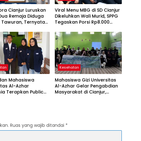
ora Cianjur Luruskan
Viral Menu MBG di SD Cianjur
 Dua Remaja Diduga
Dikeluhkan Wali Murid, SPPG
 Tawuran, Ternyata
Tegaskan Porsi Rp8.000
Baru SMK yang Masih
Sesuai Standar Gizi
MPLS
atan
Kesehatan
dan Mahasiswa
Mahasiswa Gizi Universitas
itas Al-Azhar
Al-Azhar Gelar Pengabdian
ia Terapkan Public
Masyarakat di Cianjur,
g dalam Edukasi Gizi
Perkuat Edukasi Gizi untuk
 Masyarakat Cianjur
Cegah Stunting
kan.
Ruas yang wajib ditandai
*