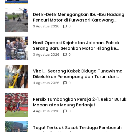
Detik-Detik Menegangkan Ibu-Ibu Hadang
Pencuri Motor di Purwasari Karawang,
Pelaku Lolos di Tengah Keramaian!
3 Agustus 2026
0
Hasil Operasi Kejahatan Jalanan, Polsek
Serang Baru Serahkan Motor Hilang ke
Pemilik
3 Agustus 2026
0
Viral…! Seorang Kakek Diduga Tunawisma
Dikeluhkan Penumpang dan Turun dari
TransJakarta Karena Bau Badan
4 Agustus 2026
0
Persib Tumbangkan Persija 2-1, Rekor Buruk
Macan atas Maung Berlanjut
4 Agustus 2026
0
Tega! Terkuak Sosok Terduga Pembunuh