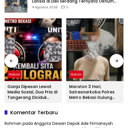
Lansia di Deli Serdang Ternyata Oknum
Polisi Tetangga Korban
4 Agustus 2026
0
Hukum
Hukum
Ganja Dipesan Lewat
Maraton 3 Hari,
Media Sosial, Dua Pria di
Satresnarkoba Polres
Tangerang Diciduk
Metro Bekasi Gulung
Satresnarkoba Polres
Jaringan Sabu, Ganja,
Metro Bekasi
dan Tramadol
Komentar Terbaru
Rohman
pada
Anggota Dewan Depok Ade Firmansyah