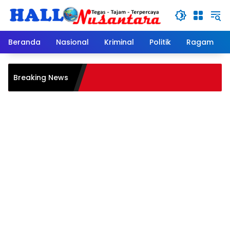
Langsung
ke
konten
Beranda
Nasional
Kriminal
Politik
Ragam
Ganja 
Breaking News
Pria d
Polres 