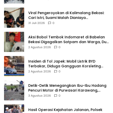
BPKP
Viral Pengeroyokan di Kalimalang Bekasi:
Cari Istri, Suami Malah Dianiaya
Sekelompok Pria
31 Juli 2026
0
Aksi Bobol Tembok Indomaret di Babelan
Bekasi Digagalkan Satpam dan Warga, Dua
Pelaku Diamankan
2 Agustus 2026
0
Insiden di Tol Japek: Mobil Listrik BYD
Terbakar, Diduga Gangguan Korsleting
Listrik
2 Agustus 2026
0
Detik-Detik Menegangkan Ibu-Ibu Hadang
Pencuri Motor di Purwasari Karawang,
Pelaku Lolos di Tengah Keramaian!
3 Agustus 2026
0
Hasil Operasi Kejahatan Jalanan, Polsek