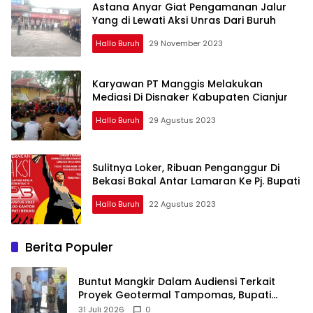
Astana Anyar Giat Pengamanan Jalur
Yang di Lewati Aksi Unras Dari Buruh
Hallo Buruh
29 November 2023
Karyawan PT Manggis Melakukan
Mediasi Di Disnaker Kabupaten Cianjur
Hallo Buruh
29 Agustus 2023
Sulitnya Loker, Ribuan Penganggur Di
Bekasi Bakal Antar Lamaran Ke Pj. Bupati
Hallo Buruh
22 Agustus 2023
Berita Populer
Buntut Mangkir Dalam Audiensi Terkait
Proyek Geotermal Tampomas, Bupati
Sumedang Dilaporkan Ke Ombudsman dan
31 Juli 2026
0