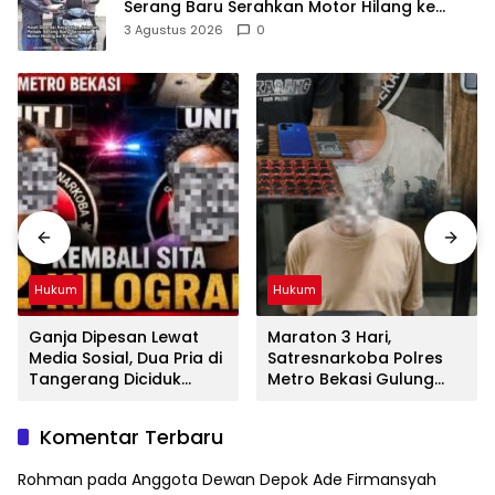
Serang Baru Serahkan Motor Hilang ke
Pemilik
3 Agustus 2026
0
Hukum
Hukum
Ganja Dipesan Lewat
Maraton 3 Hari,
Media Sosial, Dua Pria di
Satresnarkoba Polres
Tangerang Diciduk
Metro Bekasi Gulung
Satresnarkoba Polres
Jaringan Sabu, Ganja,
Metro Bekasi
dan Tramadol
Komentar Terbaru
Rohman
pada
Anggota Dewan Depok Ade Firmansyah