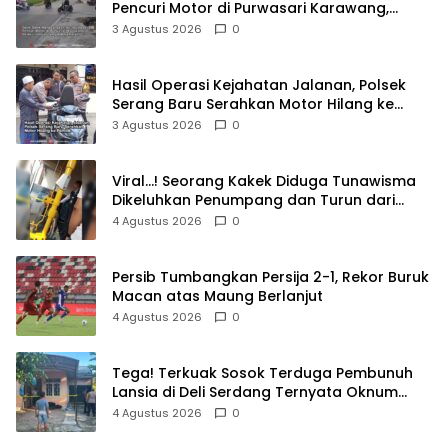
Pencuri Motor di Purwasari Karawang,
Pelaku Lolos di Tengah Keramaian!
3 Agustus 2026
0
Hasil Operasi Kejahatan Jalanan, Polsek
Serang Baru Serahkan Motor Hilang ke
Pemilik
3 Agustus 2026
0
Viral…! Seorang Kakek Diduga Tunawisma
Dikeluhkan Penumpang dan Turun dari
TransJakarta Karena Bau Badan
4 Agustus 2026
0
Persib Tumbangkan Persija 2-1, Rekor Buruk
Macan atas Maung Berlanjut
4 Agustus 2026
0
Tega! Terkuak Sosok Terduga Pembunuh
Lansia di Deli Serdang Ternyata Oknum
Polisi Tetangga Korban
4 Agustus 2026
0