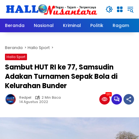
Langsung
ke
konten
Beranda
Nasional
Kriminal
Politik
Ragam
Beranda
Hallo Sport
Hallo Sport
Sambut HUT RI ke 77, Samsudin
Adakan Turnamen Sepak Bola di
Kelurahan Bunder
120
Redpel
2 Min Baca
14 Agustus 2022