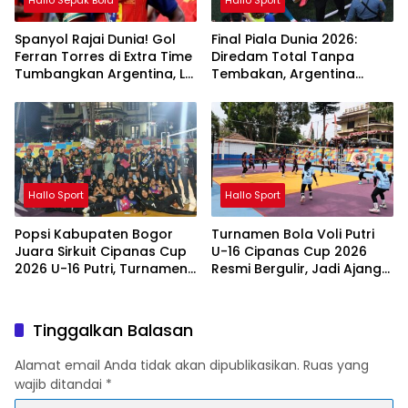
Spanyol Rajai Dunia! Gol
Final Piala Dunia 2026:
Ferran Torres di Extra Time
Diredam Total Tanpa
Tumbangkan Argentina, La
Tembakan, Argentina
Roja Juara Piala Dunia FIFA
Serahkan Mahkota Juara
2026
ke Spanyol
Hallo Sport
Hallo Sport
Popsi Kabupaten Bogor
Turnamen Bola Voli Putri
Juara Sirkuit Cipanas Cup
U-16 Cipanas Cup 2026
2026 U-16 Putri, Turnamen
Resmi Bergulir, Jadi Ajang
Berlangsung Aman dan
Pembinaan Atlet Muda
Sportif
Antar Klub
Tinggalkan Balasan
Alamat email Anda tidak akan dipublikasikan.
Ruas yang
wajib ditandai
*