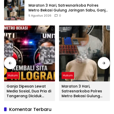
Maraton 3 Hari, Satresnarkoba Polres
Metro Bekasi Gulung Jaringan Sabu, Ganja,
dan Tramadol
5 Agustus 2026
0
Hukum
Hukum
Ganja Dipesan Lewat
Maraton 3 Hari,
Media Sosial, Dua Pria di
Satresnarkoba Polres
Tangerang Diciduk
Metro Bekasi Gulung
Satresnarkoba Polres
Jaringan Sabu, Ganja,
Metro Bekasi
dan Tramadol
Komentar Terbaru