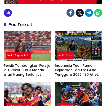
Hukum Soal Kebocoran Air Sebesar Rp 145 M
Pos Terkait
Hallo Sepak Bola
Hallo Sport
Persib Tumbangkan Persija
Indonesia Tuan Rumah
2-1, Rekor Buruk Macan
Kejuaraan Lari Trail Asia
atas Maung Berlanjut
Tenggara 2026, 130 Atlet
Elite ASEAN Berlaga di
Gunung Gede Pangrango
Hallo Sepak Bola
Hallo Sport