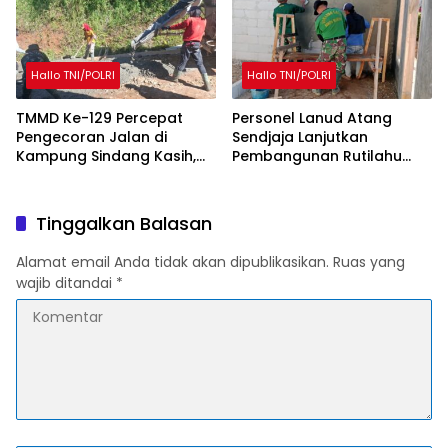
Hallo TNI/POLRI
Hallo TNI/POLRI
TMMD Ke-129 Percepat
Personel Lanud Atang
Pengecoran Jalan di
Sendjaja Lanjutkan
Kampung Sindang Kasih,
Pembangunan Rutilahu
Warga Sambut Positif
dalam Program TMMD Ke-
Pembangunan
129 di Cianjur
Tinggalkan Balasan
Alamat email Anda tidak akan dipublikasikan.
Ruas yang
wajib ditandai
*