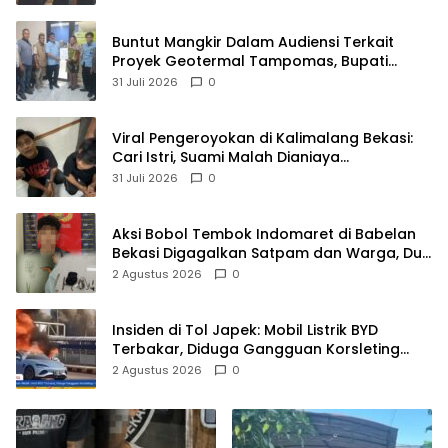
Buntut Mangkir Dalam Audiensi Terkait
Proyek Geotermal Tampomas, Bupati
Sumedang Dilaporkan Ke Ombudsman dan
31 Juli 2026
0
BPKP
Viral Pengeroyokan di Kalimalang Bekasi:
Cari Istri, Suami Malah Dianiaya
Sekelompok Pria
31 Juli 2026
0
Aksi Bobol Tembok Indomaret di Babelan
Bekasi Digagalkan Satpam dan Warga, Dua
Pelaku Diamankan
2 Agustus 2026
0
Insiden di Tol Japek: Mobil Listrik BYD
Terbakar, Diduga Gangguan Korsleting
Listrik
2 Agustus 2026
0