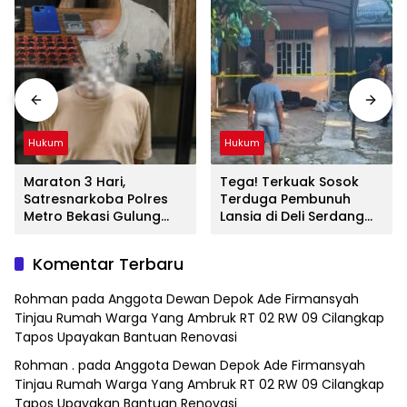
Hukum
Hukum
Maraton 3 Hari,
Tega! Terkuak Sosok
Satresnarkoba Polres
Terduga Pembunuh
Metro Bekasi Gulung
Lansia di Deli Serdang
Jaringan Sabu, Ganja,
Ternyata Oknum Polisi
dan Tramadol
Tetangga Korban
Komentar Terbaru
Rohman
pada
Anggota Dewan Depok Ade Firmansyah
Tinjau Rumah Warga Yang Ambruk RT 02 RW 09 Cilangkap
Tapos Upayakan Bantuan Renovasi
Rohman .
pada
Anggota Dewan Depok Ade Firmansyah
Tinjau Rumah Warga Yang Ambruk RT 02 RW 09 Cilangkap
Tapos Upayakan Bantuan Renovasi