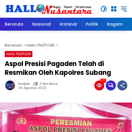
Langsung
ke
konten
Beranda
Nasional
Kriminal
Politik
Ragam
Beranda
Hallo TNI/POLRI
Hallo TNI/POLRI
Aspol Presisi Pagaden Telah di
Resmikan Oleh Kapolres Subang
177
Redpel
2 Min Baca
25 Agustus 2022