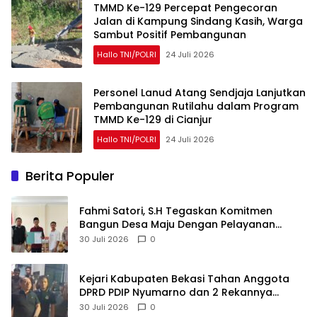
TMMD Ke-129 Percepat Pengecoran
Jalan di Kampung Sindang Kasih, Warga
Sambut Positif Pembangunan
Hallo TNI/POLRI
24 Juli 2026
Personel Lanud Atang Sendjaja Lanjutkan
Pembangunan Rutilahu dalam Program
TMMD Ke-129 di Cianjur
Hallo TNI/POLRI
24 Juli 2026
Berita Populer
Fahmi Satori, S.H Tegaskan Komitmen
Bangun Desa Maju Dengan Pelayanan
Publik Yang Berkualitas
30 Juli 2026
0
Kejari Kabupaten Bekasi Tahan Anggota
DPRD PDIP Nyumarno dan 2 Rekannya
Terkait Kasus Pengeroyokan
30 Juli 2026
0