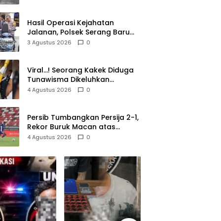
Lolos di Tengah Keramaian!
Hasil Operasi Kejahatan
Jalanan, Polsek Serang Baru
Serahkan Motor Hilang ke
3 Agustus 2026
0
Pemilik
Viral…! Seorang Kakek Diduga
Tunawisma Dikeluhkan
Penumpang dan Turun dari
4 Agustus 2026
0
TransJakarta Karena Bau
Badan
Persib Tumbangkan Persija 2-1,
Rekor Buruk Macan atas
Maung Berlanjut
4 Agustus 2026
0