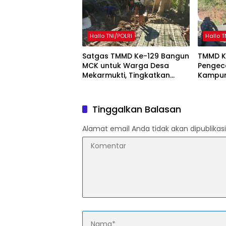
Hallo TNI/POLRI
Hallo T
Satgas TMMD Ke-129 Bangun
TMMD K
MCK untuk Warga Desa
Pengeco
Mekarmukti, Tingkatkan
Kampun
Akses Sanitasi Layak
Warga S
Pemba
Tinggalkan Balasan
Alamat email Anda tidak akan dipublikasi