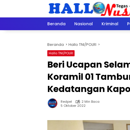
Langsung
ke
konten
Beranda
Nasional
Kriminal
P
Beranda
Hallo TNI/POLRI
Hallo TNI/POLRI
Beri Ucapan Selam
Koramil 01 Tambu
Kedatangan Kapo
Redpel
2 Min Baca
5 Oktober 2022