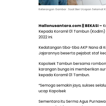
Keterangan Gambar : Saat Beri Ucapan Selamat K
Hukum
Peristiwa
Hallonusantara.com || BEKASI –
K
Tega! Terkuak
Viral…! Seor
Sosok Terduga
Kakek Didug
Kepada Koramil 01 Tambun (Kodim) 
Pembunuh Lansia
Tunawisma
2022 ini.
di Deli Serdang
Dikeluhkan
Ternyata Oknum
Penumpang 
Kedatangan tiba-tiba AKP Nana di Ke
Polisi Tetangga
Turun dari
Korban
TransJakart
Jajarannya beserta pejabat staf 
Karena Bau
Badan
Kapolsek Tambun bersama rombon
karangan bunga ini memberikan sur
kepada Koramil 01 Tambun.
“Semoga semakin jaya, sukses selalu
ucap Kapolsek
Sementara itu Serma Agus Purnawan