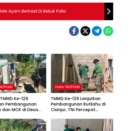
ie Ayam Berhasil Di Bekuk Polisi
NI/POLRI
Hallo TNI/POLRI
 TMMD Ke-129
TMMD Ke-129 Lanjutkan
kan Pembangunan
Pembangunan Rutilahu di
u dan MCK di Desa
Cianjur, TNI Percepat
ukti
Peningkatan Kualitas Hunian
Warga