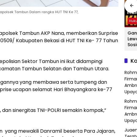
apolsek Tambun Dalam rangka HUT TNI Ke 77,
Hukum
Hukum
Huk
apolsek Tambun AKP Nana, memberikan Surprise
ang
Hasil Operasi
Detik-Detik
Gan
a
Kejahatan
Menegangkan
Lew
0509/ Kabupaten Bekasi di HUT TNI Ke- 77 Tahun
Jalanan, Polsek
Ibu-Ibu Hadang
Sosi
Serang Baru
Pencuri Motor di
Tan
dan
Serahkan Motor
Purwasari
Dici
Ko
polisian Sektor Tambun ini ikut didampingi
Hilang ke Pemilik
Karawang, Pelaku
Sat
a
Lolos di Tengah
Polr
kecamatan Tambun Selatan dan Tambun Utara.
Rohm
Keramaian!
Bek
Firma
gannya yang membawa serta tumpeng dan
Ambru
prise ucapan selamat Hari Bhayangkara ke-77
Upaya
Rohm
Firma
, dan sinergitas TNI-POLRI semakin kompak,”
Ambru
Upaya
Juaen
 yang mewakili Danramil beserta Para Jajaran,
Terat