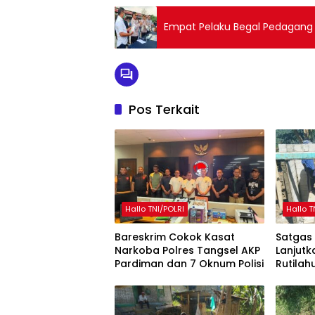
Empat Pelaku Begal Pedagang M
Pos Terkait
Hallo TNI/POLRI
Hallo T
Bareskrim Cokok Kasat
Satgas
Narkoba Polres Tangsel AKP
Lanjut
Pardiman dan 7 Oknum Polisi
Rutilah
Mekarm