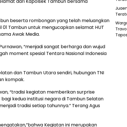
elamat dari Kapolsek Tambun bersama
Juaen
Terat
mbun beserta rombongan yang telah meluangkan
Warg
mil 01 Tambun untuk mengucapkan selamat HUT
Travo
rsama Awak Media.
Tapo
 Purnawan, “menjadi sangat berharga dan wujud
tengah moment spesial Tentara Nasional Indonesia
latan dan Tambun Utara sendiri, hubungan TNI
an kompak.
n, “tradisi kegiatan memberikan surprise
agi kedua institusi negara di Tambun Selatan
enjadi tradisi setiap tahunnya.” Terang Agus
mengatakan,”bahwa Kegiatan ini merupakan