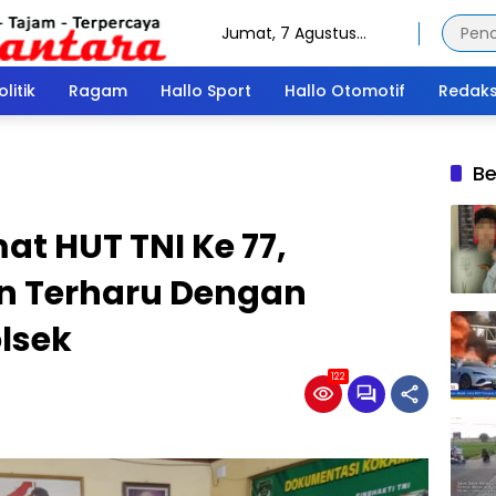
Jumat, 7 Agustus
2026
olitik
Ragam
Hallo Sport
Hallo Otomotif
Redaks
Be
at HUT TNI Ke 77,
n Terharu Dengan
lsek
122