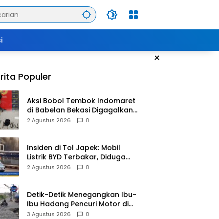
i
×
rita Populer
Aksi Bobol Tembok Indomaret
di Babelan Bekasi Digagalkan
Satpam dan Warga, Dua
2 Agustus 2026
0
Pelaku Diamankan
Insiden di Tol Japek: Mobil
Listrik BYD Terbakar, Diduga
Gangguan Korsleting Listrik
2 Agustus 2026
0
Detik-Detik Menegangkan Ibu-
Ibu Hadang Pencuri Motor di
Purwasari Karawang, Pelaku
3 Agustus 2026
0