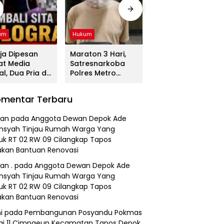
um
Hukum
Hukum
ja Dipesan
Maraton 3 Hari,
Tega! Terkuak
at Media
Satresnarkoba
Sosok Terduga
al, Dua Pria di
Polres Metro
Pembunuh Lansia
gerang
Bekasi Gulung
di Deli Serdang
duk
Jaringan Sabu,
Ternyata Oknum
mentar Terbaru
resnarkoba
Ganja, dan
Polisi Tetangga
es Metro
Tramadol
Korban
an
pada
Anggota Dewan Depok Ade
asi
nsyah Tinjau Rumah Warga Yang
k RT 02 RW 09 Cilangkap Tapos
kan Bantuan Renovasi
an .
pada
Anggota Dewan Depok Ade
nsyah Tinjau Rumah Warga Yang
k RT 02 RW 09 Cilangkap Tapos
kan Bantuan Renovasi
i
pada
Pembangunan Posyandu Pokmas
ai 11 Cimpaeun Kecamatan Tapos Depok