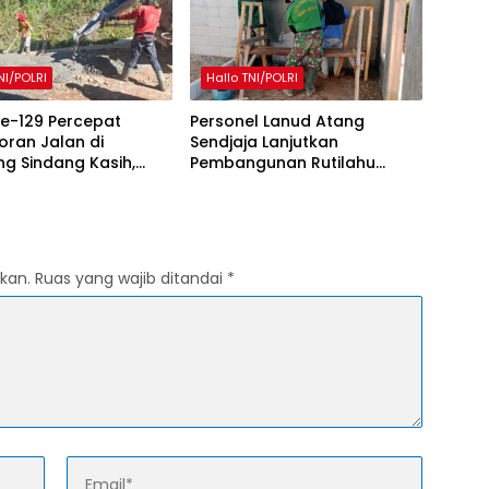
NI/POLRI
Hallo TNI/POLRI
e-129 Percepat
Personel Lanud Atang
ran Jalan di
Sendjaja Lanjutkan
g Sindang Kasih,
Pembangunan Rutilahu
ambut Positif
dalam Program TMMD Ke-
ngunan
129 di Cianjur
kan.
Ruas yang wajib ditandai
*