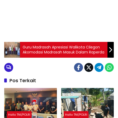
Guru Madrasah Apresiasi Walikota Cilegon
Akomodasi Madrasah Masuk Dalam Raperda
Pos Terkait
Hallo TNI/POLRI
Hallo TNI/POLRI