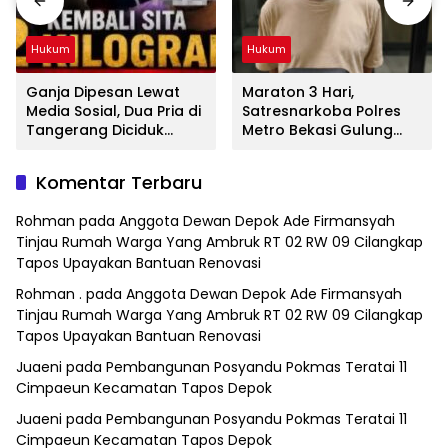
Hukum
Hukum
Ganja Dipesan Lewat
Maraton 3 Hari,
Media Sosial, Dua Pria di
Satresnarkoba Polres
Tangerang Diciduk
Metro Bekasi Gulung
Satresnarkoba Polres
Jaringan Sabu, Ganja,
Metro Bekasi
dan Tramadol
Komentar Terbaru
Rohman
pada
Anggota Dewan Depok Ade Firmansyah
Tinjau Rumah Warga Yang Ambruk RT 02 RW 09 Cilangkap
Tapos Upayakan Bantuan Renovasi
Rohman .
pada
Anggota Dewan Depok Ade Firmansyah
Tinjau Rumah Warga Yang Ambruk RT 02 RW 09 Cilangkap
Tapos Upayakan Bantuan Renovasi
Juaeni
pada
Pembangunan Posyandu Pokmas Teratai 11
Cimpaeun Kecamatan Tapos Depok
Juaeni
pada
Pembangunan Posyandu Pokmas Teratai 11
Cimpaeun Kecamatan Tapos Depok