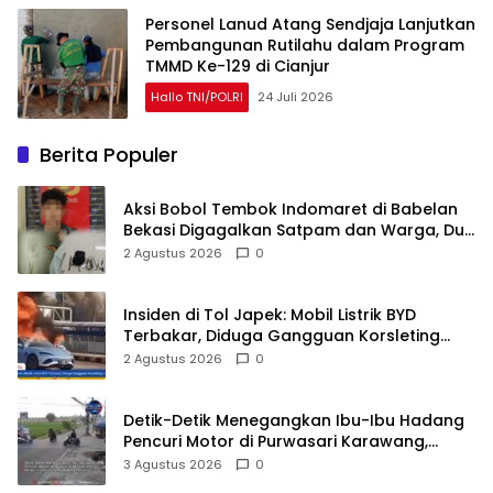
Personel Lanud Atang Sendjaja Lanjutkan
Pembangunan Rutilahu dalam Program
TMMD Ke-129 di Cianjur
Hallo TNI/POLRI
24 Juli 2026
Berita Populer
Aksi Bobol Tembok Indomaret di Babelan
Bekasi Digagalkan Satpam dan Warga, Dua
Pelaku Diamankan
2 Agustus 2026
0
Insiden di Tol Japek: Mobil Listrik BYD
Terbakar, Diduga Gangguan Korsleting
Listrik
2 Agustus 2026
0
Detik-Detik Menegangkan Ibu-Ibu Hadang
Pencuri Motor di Purwasari Karawang,
Pelaku Lolos di Tengah Keramaian!
3 Agustus 2026
0