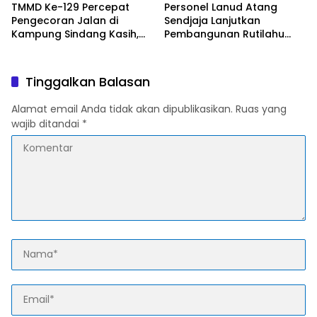
TMMD Ke-129 Percepat
Personel Lanud Atang
Pengecoran Jalan di
Sendjaja Lanjutkan
Kampung Sindang Kasih,
Pembangunan Rutilahu
Warga Sambut Positif
dalam Program TMMD Ke-
Pembangunan
129 di Cianjur
Tinggalkan Balasan
Alamat email Anda tidak akan dipublikasikan.
Ruas yang
wajib ditandai
*