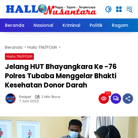
Langsung
ke
konten
Beranda
Nasional
Kriminal
Politik
Ragam
Beranda
Hallo TNI/POLRI
Hallo TNI/POLRI
Jelang HUT Bhayangkara Ke -76
Polres Tubaba Menggelar Bhakti
Kesehatan Donor Darah
137
Redpel
2 Min Baca
7 Juni 2022