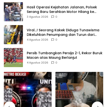
Hasil Operasi Kejahatan Jalanan, Polsek
Serang Baru Serahkan Motor Hilang ke
Pemilik
3 Agustus 2026
0
Viral…! Seorang Kakek Diduga Tunawisma
Dikeluhkan Penumpang dan Turun dari
TransJakarta Karena Bau Badan
4 Agustus 2026
0
Persib Tumbangkan Persija 2-1, Rekor Buruk
Macan atas Maung Berlanjut
4 Agustus 2026
0