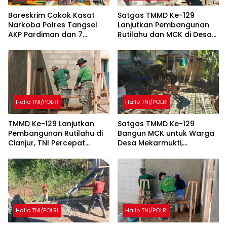
Bareskrim Cokok Kasat
Satgas TMMD Ke-129
Narkoba Polres Tangsel
Lanjutkan Pembangunan
AKP Pardiman dan 7
Rutilahu dan MCK di Desa
Oknum Polisi
Mekarmukti
Hallo TNI/POLRI
Hallo TNI/POLRI
TMMD Ke-129 Lanjutkan
Satgas TMMD Ke-129
Pembangunan Rutilahu di
Bangun MCK untuk Warga
Cianjur, TNI Percepat
Desa Mekarmukti,
Peningkatan Kualitas
Tingkatkan Akses Sanitasi
Hunian Warga
Layak
Hallo TNI/POLRI
Hallo TNI/POLRI