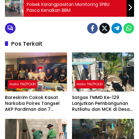
Polsek Karangpawitan Monitoring SPBU
Pasca Kenaikan BBM
Pos Terkait
Hallo TNI/POLRI
Hallo TNI/POLRI
Bareskrim Cokok Kasat
Satgas TMMD Ke-129
Narkoba Polres Tangsel
Lanjutkan Pembangunan
AKP Pardiman dan 7
Rutilahu dan MCK di Desa
Oknum Polisi
Mekarmukti