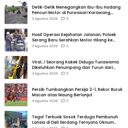
Detik-Detik Menegangkan Ibu-Ibu Hadang
Pencuri Motor di Purwasari Karawang,
Pelaku Lolos di Tengah Keramaian!
3 Agustus 2026
0
Hasil Operasi Kejahatan Jalanan, Polsek
Serang Baru Serahkan Motor Hilang ke
Pemilik
3 Agustus 2026
0
Viral…! Seorang Kakek Diduga Tunawisma
Dikeluhkan Penumpang dan Turun dari
TransJakarta Karena Bau Badan
4 Agustus 2026
0
Persib Tumbangkan Persija 2-1, Rekor Buruk
Macan atas Maung Berlanjut
4 Agustus 2026
0
Tega! Terkuak Sosok Terduga Pembunuh
Lansia di Deli Serdang Ternyata Oknum
Polisi Tetangga Korban