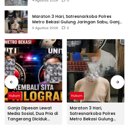
4 Agustus 2026
0
Maraton 3 Hari, Satresnarkoba Polres
Metro Bekasi Gulung Jaringan Sabu, Ganja,
dan Tramadol
5 Agustus 2026
0
Hukum
Hukum
Ganja Dipesan Lewat
Maraton 3 Hari,
Media Sosial, Dua Pria di
Satresnarkoba Polres
Tangerang Diciduk
Metro Bekasi Gulung
Satresnarkoba Polres
Jaringan Sabu, Ganja,