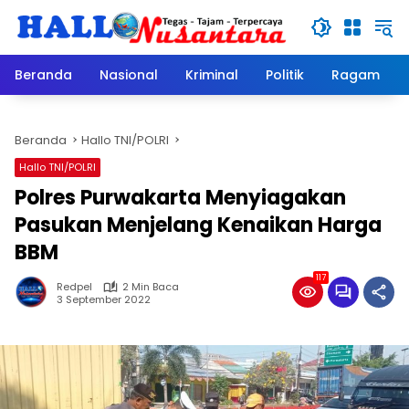
Langsung
ke
konten
Beranda
Nasional
Kriminal
Politik
Ragam
Beranda
Hallo TNI/POLRI
Hallo TNI/POLRI
Polres Purwakarta Menyiagakan
Pasukan Menjelang Kenaikan Harga
BBM
117
Redpel
2 Min Baca
3 September 2022