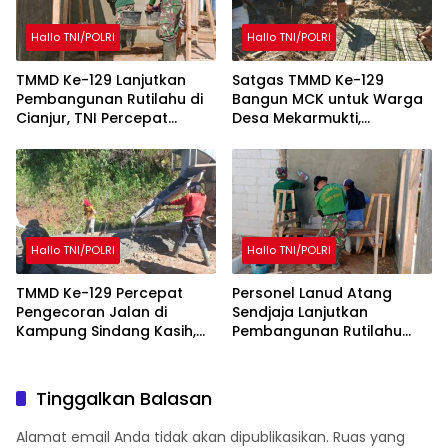
Hallo TNI/POLRI
Hallo TNI/POLRI
TMMD Ke-129 Lanjutkan
Satgas TMMD Ke-129
Pembangunan Rutilahu di
Bangun MCK untuk Warga
Cianjur, TNI Percepat
Desa Mekarmukti,
Peningkatan Kualitas
Tingkatkan Akses Sanitasi
Hunian Warga
Layak
Hallo TNI/POLRI
Hallo TNI/POLRI
TMMD Ke-129 Percepat
Personel Lanud Atang
Pengecoran Jalan di
Sendjaja Lanjutkan
Kampung Sindang Kasih,
Pembangunan Rutilahu
Warga Sambut Positif
dalam Program TMMD Ke-
Pembangunan
129 di Cianjur
Tinggalkan Balasan
Alamat email Anda tidak akan dipublikasikan.
Ruas yang