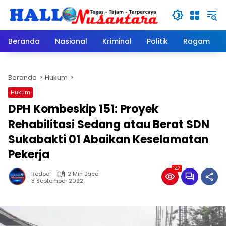
Langsung
ke
konten
Beranda
Nasional
Kriminal
Politik
Ragam
Beranda
Hukum
Hukum
DPH Kombeskip 151: Proyek
Rehabilitasi Sedang atau Berat SDN
Sukabakti 01 Abaikan Keselamatan
Pekerja
142
Redpel
2 Min Baca
3 September 2022