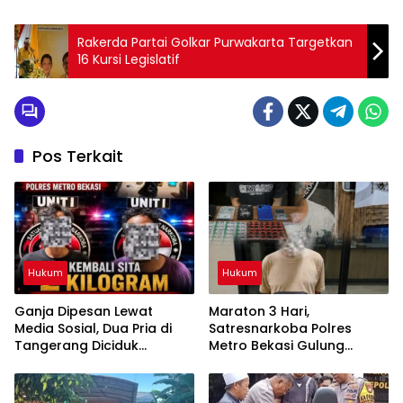
Rakerda Partai Golkar Purwakarta Targetkan
16 Kursi Legislatif
Pos Terkait
Hukum
Hukum
Ganja Dipesan Lewat
Maraton 3 Hari,
Media Sosial, Dua Pria di
Satresnarkoba Polres
Tangerang Diciduk
Metro Bekasi Gulung
Satresnarkoba Polres
Jaringan Sabu, Ganja, dan
Metro Bekasi
Tramadol