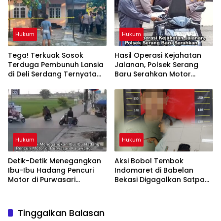
Hukum
Hukum
Tega! Terkuak Sosok
Hasil Operasi Kejahatan
Terduga Pembunuh Lansia
Jalanan, Polsek Serang
di Deli Serdang Ternyata
Baru Serahkan Motor
Oknum Polisi Tetangga
Hilang ke Pemilik
Korban
Hukum
Hukum
Detik-Detik Menegangkan
Aksi Bobol Tembok
Ibu-Ibu Hadang Pencuri
Indomaret di Babelan
Motor di Purwasari
Bekasi Digagalkan Satpam
Karawang, Pelaku Lolos di
dan Warga, Dua Pelaku
Tengah Keramaian!
Diamankan
Tinggalkan Balasan