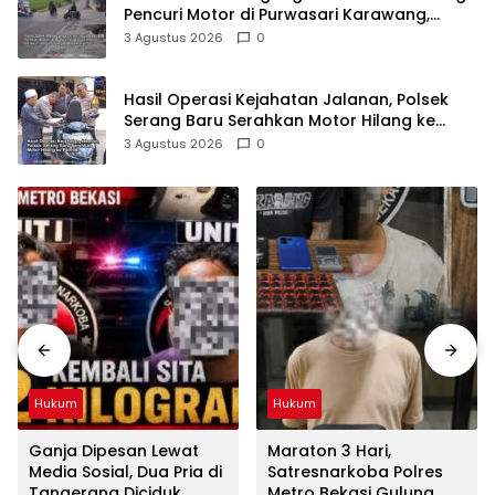
Pencuri Motor di Purwasari Karawang,
Pelaku Lolos di Tengah Keramaian!
3 Agustus 2026
0
Hasil Operasi Kejahatan Jalanan, Polsek
Serang Baru Serahkan Motor Hilang ke
Pemilik
3 Agustus 2026
0
Hukum
Hukum
Ganja Dipesan Lewat
Maraton 3 Hari,
Media Sosial, Dua Pria di
Satresnarkoba Polres
Tangerang Diciduk
Metro Bekasi Gulung