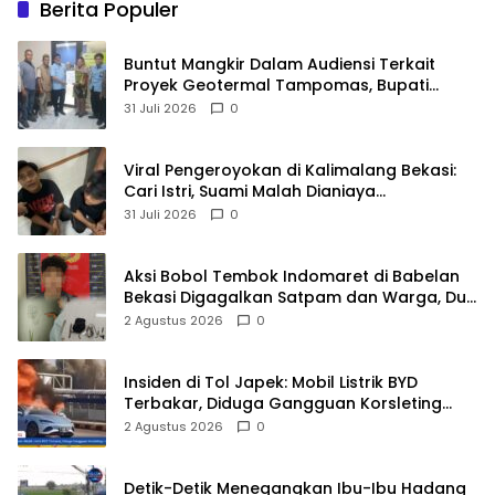
Berita Populer
Buntut Mangkir Dalam Audiensi Terkait
Proyek Geotermal Tampomas, Bupati
Sumedang Dilaporkan Ke Ombudsman dan
31 Juli 2026
0
BPKP
Viral Pengeroyokan di Kalimalang Bekasi:
Cari Istri, Suami Malah Dianiaya
Sekelompok Pria
31 Juli 2026
0
Aksi Bobol Tembok Indomaret di Babelan
Bekasi Digagalkan Satpam dan Warga, Dua
Pelaku Diamankan
2 Agustus 2026
0
Insiden di Tol Japek: Mobil Listrik BYD
Terbakar, Diduga Gangguan Korsleting
Listrik
2 Agustus 2026
0
Detik-Detik Menegangkan Ibu-Ibu Hadang