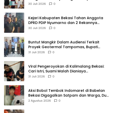
Publik Yang Berkualitas
30 Juli 2026
0
Kejari Kabupaten Bekasi Tahan Anggota
DPRD PDIP Nyumarno dan 2 Rekannya
Terkait Kasus Pengeroyokan
30 Juli 2026
0
Buntut Mangkir Dalam Audiensi Terkait
Proyek Geotermal Tampomas, Bupati
Sumedang Dilaporkan Ke Ombudsman dan
31 Juli 2026
0
BPKP
Viral Pengeroyokan di Kalimalang Bekasi:
Cari Istri, Suami Malah Dianiaya
Sekelompok Pria
31 Juli 2026
0
Aksi Bobol Tembok Indomaret di Babelan
Bekasi Digagalkan Satpam dan Warga, Dua
Pelaku Diamankan
2 Agustus 2026
0