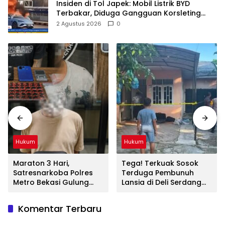
Insiden di Tol Japek: Mobil Listrik BYD
Terbakar, Diduga Gangguan Korsleting
Listrik
2 Agustus 2026
0
Hukum
Hukum
Maraton 3 Hari,
Tega! Terkuak Sosok
Satresnarkoba Polres
Terduga Pembunuh
Metro Bekasi Gulung
Lansia di Deli Serdang
Jaringan Sabu, Ganja,
Ternyata Oknum Polisi
dan Tramadol
Tetangga Korban
Komentar Terbaru