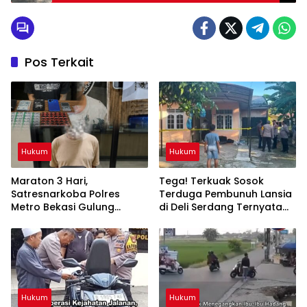
Kendaraan
Pos Terkait
Hukum
Hukum
Maraton 3 Hari,
Tega! Terkuak Sosok
Satresnarkoba Polres
Terduga Pembunuh Lansia
Metro Bekasi Gulung
di Deli Serdang Ternyata
Jaringan Sabu, Ganja, dan
Oknum Polisi Tetangga
Tramadol
Korban
Hukum
Hukum