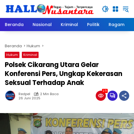
Langsung
ke
konten
Beranda
Nasional
Kriminal
Politik
Ragam
Beranda
Hukum
Hukum
Kriminal
Polsek Cikarang Utara Gelar
Konferensi Pers, Ungkap Kekerasan
Seksual Terhadap Anak
271
Redpel
2 Min Baca
26 Juni 2025