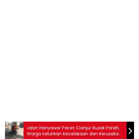
Jalan Hanyawar Pacet Cianjur Rusak Parah,
Warga Keluhkan Kecelakaan dan Kerusakan