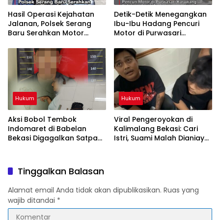
Hasil Operasi Kejahatan
Detik-Detik Menegangkan
Jalanan, Polsek Serang
Ibu-Ibu Hadang Pencuri
Baru Serahkan Motor
Motor di Purwasari
Hilang ke Pemilik
Karawang, Pelaku Lolos di
Tengah Keramaian!
Hukum
Hukum
Aksi Bobol Tembok
Viral Pengeroyokan di
Indomaret di Babelan
Kalimalang Bekasi: Cari
Bekasi Digagalkan Satpam
Istri, Suami Malah Dianiaya
dan Warga, Dua Pelaku
Sekelompok Pria
Diamankan
Tinggalkan Balasan
Alamat email Anda tidak akan dipublikasikan.
Ruas yang
wajib ditandai
*