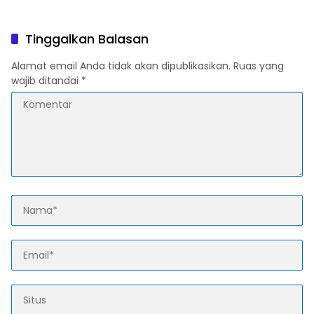
Karawang, Pelaku Lolos di
dan Warga, Dua Pelaku
Tengah Keramaian!
Diamankan
Tinggalkan Balasan
Alamat email Anda tidak akan dipublikasikan.
Ruas yang
wajib ditandai
*