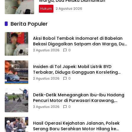
Warga, Dua Pelaku Diamankan
Hukum
2 Agustus 2026
Berita Populer
Aksi Bobol Tembok Indomaret di Babelan
Bekasi Digagalkan Satpam dan Warga, Dua
Pelaku Diamankan
2 Agustus 2026
0
Insiden di Tol Japek: Mobil Listrik BYD
Terbakar, Diduga Gangguan Korsleting
Listrik
2 Agustus 2026
0
Detik-Detik Menegangkan Ibu-Ibu Hadang
Pencuri Motor di Purwasari Karawang,
Pelaku Lolos di Tengah Keramaian!
3 Agustus 2026
0
Hasil Operasi Kejahatan Jalanan, Polsek
Serang Baru Serahkan Motor Hilang ke