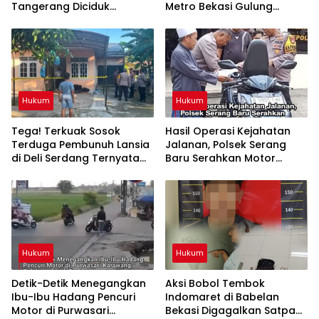
Tangerang Diciduk
Metro Bekasi Gulung
Satresnarkoba Polres
Jaringan Sabu, Ganja, dan
Metro Bekasi
Tramadol
Hukum
Hukum
Tega! Terkuak Sosok
Hasil Operasi Kejahatan
Terduga Pembunuh Lansia
Jalanan, Polsek Serang
di Deli Serdang Ternyata
Baru Serahkan Motor
Oknum Polisi Tetangga
Hilang ke Pemilik
Korban
Hukum
Hukum
Detik-Detik Menegangkan
Aksi Bobol Tembok
Ibu-Ibu Hadang Pencuri
Indomaret di Babelan
Motor di Purwasari
Bekasi Digagalkan Satpam