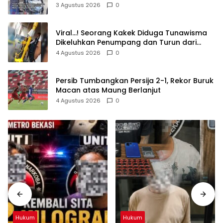
Pemilik
3 Agustus 2026
0
Viral…! Seorang Kakek Diduga Tunawisma
Dikeluhkan Penumpang dan Turun dari
TransJakarta Karena Bau Badan
4 Agustus 2026
0
Persib Tumbangkan Persija 2-1, Rekor Buruk
Macan atas Maung Berlanjut
4 Agustus 2026
0
Hukum
Hukum