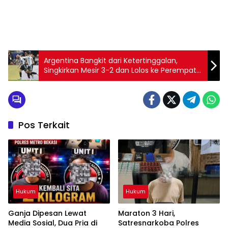
Argentina Bangkit dari Ketertinggalan,
Singkirkan Mesir 3-2 dan Lolos ke Perempat
Final
Pos Terkait
Hukum
Hukum
Ganja Dipesan Lewat
Maraton 3 Hari,
Media Sosial, Dua Pria di
Satresnarkoba Polres