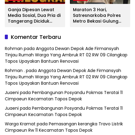
Ganja Dipesan Lewat
Maraton 3 Hari,
Media Sosial, Dua Pria di
Satresnarkoba Polres
Tangerang Diciduk
Metro Bekasi Gulung
Satresnarkoba Polres
Jaringan Sabu, Ganja,
Metro Bekasi
dan Tramadol
Komentar Terbaru
Rohman
pada
Anggota Dewan Depok Ade Firmansyah
Tinjau Rumah Warga Yang Ambruk RT 02 RW 09 Cilangkap
Tapos Upayakan Bantuan Renovasi
Rohman .
pada
Anggota Dewan Depok Ade Firmansyah
Tinjau Rumah Warga Yang Ambruk RT 02 RW 09 Cilangkap
Tapos Upayakan Bantuan Renovasi
Juaeni
pada
Pembangunan Posyandu Pokmas Teratai 11
Cimpaeun Kecamatan Tapos Depok
Juaeni
pada
Pembangunan Posyandu Pokmas Teratai 11
Cimpaeun Kecamatan Tapos Depok
Warga Kramat
pada
Pemasangan kerangka Travo Listrik
Cimpaeun Rw 11 Kecamatan Tapos Depok