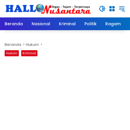
Langsung
ke
konten
Beranda
Nasional
Kriminal
Politik
Ragam
Beranda
Hukum
Hukum
Kriminal