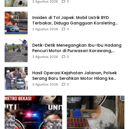
Pelaku Diamankan
2 Agustus 2026
0
Insiden di Tol Japek: Mobil Listrik BYD
Terbakar, Diduga Gangguan Korsleting
Listrik
2 Agustus 2026
0
Detik-Detik Menegangkan Ibu-Ibu Hadang
Pencuri Motor di Purwasari Karawang,
Pelaku Lolos di Tengah Keramaian!
3 Agustus 2026
0
Hasil Operasi Kejahatan Jalanan, Polsek
Serang Baru Serahkan Motor Hilang ke
Pemilik
3 Agustus 2026
0