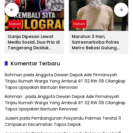
Hukum
Hukum
Ganja Dipesan Lewat
Maraton 3 Hari,
Media Sosial, Dua Pria di
Satresnarkoba Polres
Tangerang Diciduk
Metro Bekasi Gulung
Satresnarkoba Polres
Jaringan Sabu, Ganja,
Metro Bekasi
dan Tramadol
Komentar Terbaru
Rohman
pada
Anggota Dewan Depok Ade Firmansyah
Tinjau Rumah Warga Yang Ambruk RT 02 RW 09 Cilangkap
Tapos Upayakan Bantuan Renovasi
Rohman .
pada
Anggota Dewan Depok Ade Firmansyah
Tinjau Rumah Warga Yang Ambruk RT 02 RW 09 Cilangkap
Tapos Upayakan Bantuan Renovasi
Juaeni
pada
Pembangunan Posyandu Pokmas Teratai 11
Cimpaeun Kecamatan Tapos Depok