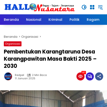
Langsung
ke
konten
Beranda
Nasional
Kriminal
Politik
Ragam
Beranda
Organisasi
Organisasi
Pembentukan Karangtaruna Desa
Karangpawitan Masa Bakti 2025 –
2030
187
Redpel
2 Min Baca
11 Januari 2025