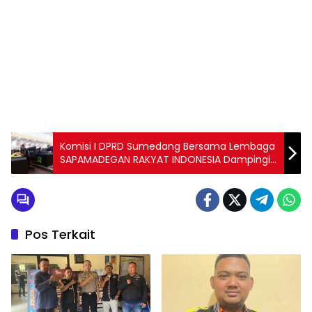
Komisi I DPRD Sumedang Bersama Lembaga
SAPAMADEGAN RAKYAT INDONESIA Dampingi
Masyarakat Di Tiga Desa Di Jatigede,
Tuntaskan Pembayaran Lahan Milik Warga
Pos Terkait