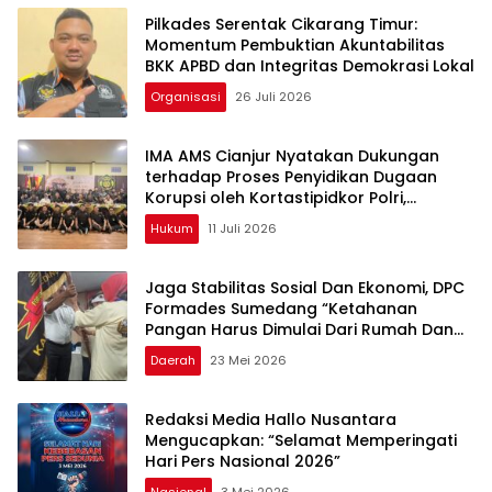
Pilkades Serentak Cikarang Timur:
Momentum Pembuktian Akuntabilitas
BKK APBD dan Integritas Demokrasi Lokal
Organisasi
26 Juli 2026
IMA AMS Cianjur Nyatakan Dukungan
terhadap Proses Penyidikan Dugaan
Korupsi oleh Kortastipidkor Polri,
Tekankan Independensi Penegakan
Hukum
11 Juli 2026
Hukum
Jaga Stabilitas Sosial Dan Ekonomi, DPC
Formades Sumedang “Ketahanan
Pangan Harus Dimulai Dari Rumah Dan
Desa
Daerah
23 Mei 2026
Redaksi Media Hallo Nusantara
Mengucapkan: “Selamat Memperingati
Hari Pers Nasional 2026”
Nasional
3 Mei 2026