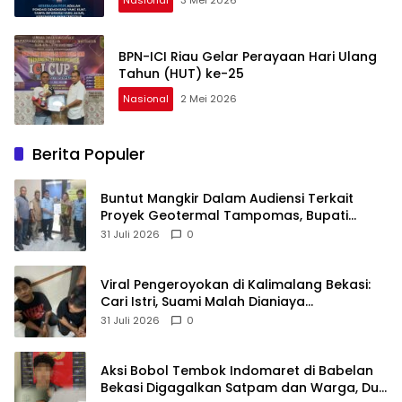
BPN-ICI Riau Gelar Perayaan Hari Ulang
Tahun (HUT) ke-25
Nasional
2 Mei 2026
Berita Populer
Buntut Mangkir Dalam Audiensi Terkait
Proyek Geotermal Tampomas, Bupati
Sumedang Dilaporkan Ke Ombudsman dan
31 Juli 2026
0
BPKP
Viral Pengeroyokan di Kalimalang Bekasi:
Cari Istri, Suami Malah Dianiaya
Sekelompok Pria
31 Juli 2026
0
Aksi Bobol Tembok Indomaret di Babelan
Bekasi Digagalkan Satpam dan Warga, Dua