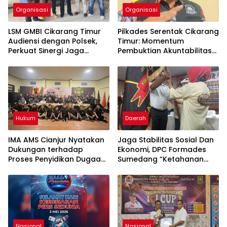
Organisasi
Organisasi
LSM GMBI Cikarang Timur
Pilkades Serentak Cikarang
Audiensi dengan Polsek,
Timur: Momentum
Perkuat Sinergi Jaga
Pembuktian Akuntabilitas
Kamtibmas
BKK APBD dan Integritas
Demokrasi Lokal
Hukum
Daerah
IMA AMS Cianjur Nyatakan
Jaga Stabilitas Sosial Dan
Dukungan terhadap
Ekonomi, DPC Formades
Proses Penyidikan Dugaan
Sumedang “Ketahanan
Korupsi oleh Kortastipidkor
Pangan Harus Dimulai Dari
Polri, Tekankan
Rumah Dan Desa
Independensi Penegakan
Hukum
Nasional
Nasional