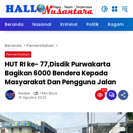
Langsung
ke
konten
Beranda
Nasional
Kriminal
Politik
Ragam
Beranda
Pemerintahan
Pemerintahan
HUT RI ke- 77,Disdik Purwakarta
Bagikan 6000 Bendera Kepada
Masyarakat Dan Pengguna Jalan
125
Redpel
1 Min Baca
16 Agustus 2022