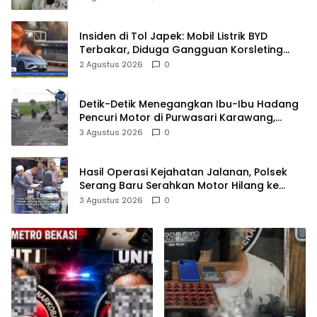
Insiden di Tol Japek: Mobil Listrik BYD
Terbakar, Diduga Gangguan Korsleting
Listrik
2 Agustus 2026
0
Detik-Detik Menegangkan Ibu-Ibu Hadang
Pencuri Motor di Purwasari Karawang,
Pelaku Lolos di Tengah Keramaian!
3 Agustus 2026
0
Hasil Operasi Kejahatan Jalanan, Polsek
Serang Baru Serahkan Motor Hilang ke
Pemilik
3 Agustus 2026
0