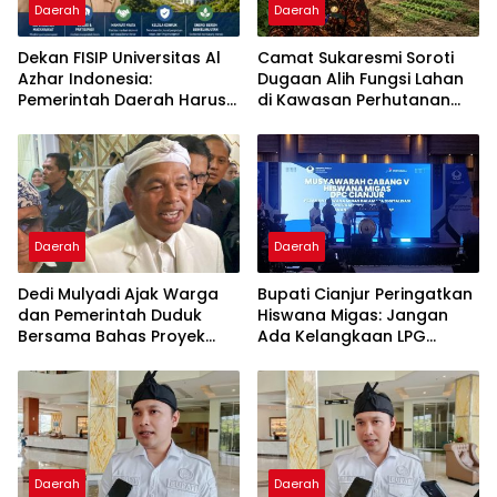
Daerah
Daerah
Dekan FISIP Universitas Al
Camat Sukaresmi Soroti
Azhar Indonesia:
Dugaan Alih Fungsi Lahan
Pemerintah Daerah Harus
di Kawasan Perhutanan
Menjadi Mediator Utama
Sosial Puncak Simun
dalam Pengembangan
Geotermal
Daerah
Daerah
Dedi Mulyadi Ajak Warga
Bupati Cianjur Peringatkan
dan Pemerintah Duduk
Hiswana Migas: Jangan
Bersama Bahas Proyek
Ada Kelangkaan LPG
Geothermal di Jawa Barat
Akibat Tata Kelola Buruk
dan Spekulasi
Daerah
Daerah