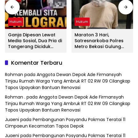
Hukum
Hukum
Ganja Dipesan Lewat
Maraton 3 Hari,
Media Sosial, Dua Pria di
Satresnarkoba Polres
Tangerang Diciduk
Metro Bekasi Gulung
Satresnarkoba Polres
Jaringan Sabu, Ganja,
Metro Bekasi
dan Tramadol
Komentar Terbaru
Rohman
pada
Anggota Dewan Depok Ade Firmansyah
Tinjau Rumah Warga Yang Ambruk RT 02 RW 09 Cilangkap
Tapos Upayakan Bantuan Renovasi
Rohman .
pada
Anggota Dewan Depok Ade Firmansyah
Tinjau Rumah Warga Yang Ambruk RT 02 RW 09 Cilangkap
Tapos Upayakan Bantuan Renovasi
Juaeni
pada
Pembangunan Posyandu Pokmas Teratai 11
Cimpaeun Kecamatan Tapos Depok
Juaeni
pada
Pembangunan Posyandu Pokmas Teratai 11