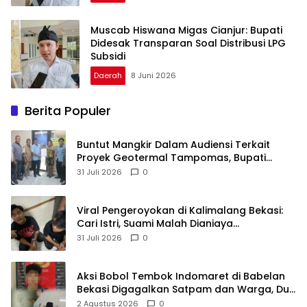
Muscab Hiswana Migas Cianjur: Bupati
Didesak Transparan Soal Distribusi LPG
Subsidi
Daerah
8 Juni 2026
Berita Populer
Buntut Mangkir Dalam Audiensi Terkait
Proyek Geotermal Tampomas, Bupati
Sumedang Dilaporkan Ke Ombudsman dan
31 Juli 2026
0
BPKP
Viral Pengeroyokan di Kalimalang Bekasi:
Cari Istri, Suami Malah Dianiaya
Sekelompok Pria
31 Juli 2026
0
Aksi Bobol Tembok Indomaret di Babelan
Bekasi Digagalkan Satpam dan Warga, Dua
Pelaku Diamankan
2 Agustus 2026
0