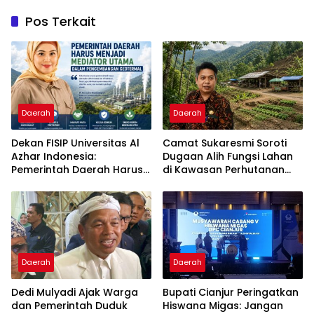
Pos Terkait
Daerah
Daerah
Dekan FISIP Universitas Al
Camat Sukaresmi Soroti
Azhar Indonesia:
Dugaan Alih Fungsi Lahan
Pemerintah Daerah Harus
di Kawasan Perhutanan
Menjadi Mediator Utama
Sosial Puncak Simun
dalam Pengembangan
Geotermal
Daerah
Daerah
Dedi Mulyadi Ajak Warga
Bupati Cianjur Peringatkan
dan Pemerintah Duduk
Hiswana Migas: Jangan