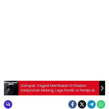
Dampak Tragedi Memilukan Di Stadion
Kanjuruhan Malang, Laga Persib vs Persija di
Tunda