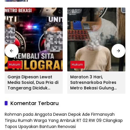
Hukum
Hukum
Ganja Dipesan Lewat
Maraton 3 Hari,
Media Sosial, Dua Pria di
Satresnarkoba Polres
Tangerang Diciduk
Metro Bekasi Gulung
Satresnarkoba Polres
Jaringan Sabu, Ganja,
Metro Bekasi
dan Tramadol
Komentar Terbaru
Rohman
pada
Anggota Dewan Depok Ade Firmansyah
Tinjau Rumah Warga Yang Ambruk RT 02 RW 09 Cilangkap
Tapos Upayakan Bantuan Renovasi