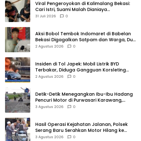
Viral Pengeroyokan di Kalimalang Bekasi:
Cari Istri, Suami Malah Dianiaya
Sekelompok Pria
31 Juli 2026
0
Aksi Bobol Tembok Indomaret di Babelan
Bekasi Digagalkan Satpam dan Warga, Dua
Pelaku Diamankan
2 Agustus 2026
0
Insiden di Tol Japek: Mobil Listrik BYD
Terbakar, Diduga Gangguan Korsleting
Listrik
2 Agustus 2026
0
Detik-Detik Menegangkan Ibu-Ibu Hadang
Pencuri Motor di Purwasari Karawang,
Pelaku Lolos di Tengah Keramaian!
3 Agustus 2026
0
Hasil Operasi Kejahatan Jalanan, Polsek
Serang Baru Serahkan Motor Hilang ke
Pemilik
3 Agustus 2026
0