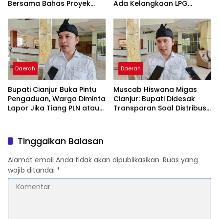
Bersama Bahas Proyek
Ada Kelangkaan LPG
Geothermal di Jawa Barat
Akibat Tata Kelola Buruk
dan Spekulasi
Daerah
Daerah
Bupati Cianjur Buka Pintu
Muscab Hiswana Migas
Pengaduan, Warga Diminta
Cianjur: Bupati Didesak
Lapor Jika Tiang PLN atau
Transparan Soal Distribusi
Jaringan Internet Berdiri di
LPG Subsidi
Lahan Tanpa Persetujuan
Tinggalkan Balasan
Alamat email Anda tidak akan dipublikasikan.
Ruas yang
wajib ditandai
*