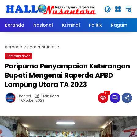
Langsung
ke
konten
Beranda
Nasional
Kriminal
Politik
Ragam
Beranda
Pemerintahan
Pemerintahan
Paripurna Penyampaian Keterangan
Bupati Mengenai Raperda APBD
Lampung Utara TA 2023
108
Redpel
1 Min Baca
1 Oktober 2022