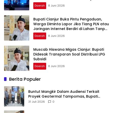
Daerah
8 Juni 2026
Bupati Cianjur Buka Pintu Pengaduan,
Warga Diminta Lapor Jika Tiang PLN atau
Jaringan Internet Berdiri di Lahan Tanpa
Persetujuan
Daerah
8 Juni 2026
Muscab Hiswana Migas Cianjur: Bupati
Didesak Transparan Soal Distribusi LPG
Subsidi
Daerah
8 Juni 2026
Berita Populer
Buntut Mangkir Dalam Audiensi Terkait
Proyek Geotermal Tampomas, Bupati
Sumedang Dilaporkan Ke Ombudsman dan
31 Juli 2026
0
BPKP