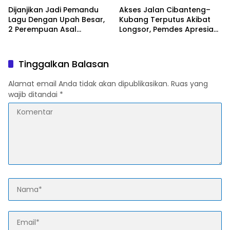
Dijanjikan Jadi Pemandu
Akses Jalan Cibanteng–
Lagu Dengan Upah Besar,
Kubang Terputus Akibat
2 Perempuan Asal
Longsor, Pemdes Apresiasi
Karawang Terlantar di
Respons Cepat Pemkab
Maluku
Cianjur
Tinggalkan Balasan
Alamat email Anda tidak akan dipublikasikan.
Ruas yang
wajib ditandai
*