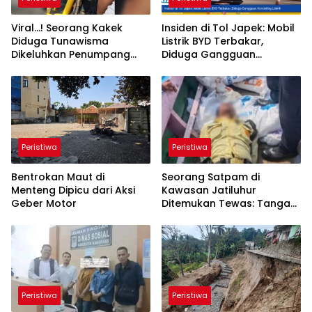
Viral…! Seorang Kakek
Insiden di Tol Japek: Mobil
Diduga Tunawisma
Listrik BYD Terbakar,
Dikeluhkan Penumpang
Diduga Gangguan
dan Turun dari
Korsleting Listrik
TransJakarta Karena Bau
Badan
Peristiwa
Peristiwa
Bentrokan Maut di
Seorang Satpam di
Menteng Dipicu dari Aksi
Kawasan Jatiluhur
Geber Motor
Ditemukan Tewas: Tangan
Terborgol dan Mulut
Dilakban, Polisi Usut Pelaku
Peristiwa
Peristiwa