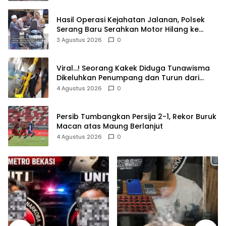
Hasil Operasi Kejahatan Jalanan, Polsek
Serang Baru Serahkan Motor Hilang ke
Pemilik
3 Agustus 2026
0
Viral…! Seorang Kakek Diduga Tunawisma
Dikeluhkan Penumpang dan Turun dari
TransJakarta Karena Bau Badan
4 Agustus 2026
0
Persib Tumbangkan Persija 2-1, Rekor Buruk
Macan atas Maung Berlanjut
4 Agustus 2026
0