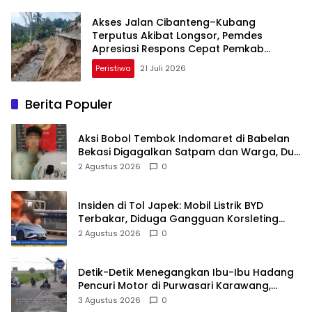
Akses Jalan Cibanteng–Kubang
Terputus Akibat Longsor, Pemdes
Apresiasi Respons Cepat Pemkab
Cianjur
Peristiwa
21 Juli 2026
Berita Populer
Aksi Bobol Tembok Indomaret di Babelan
Bekasi Digagalkan Satpam dan Warga, Dua
Pelaku Diamankan
2 Agustus 2026
0
Insiden di Tol Japek: Mobil Listrik BYD
Terbakar, Diduga Gangguan Korsleting
Listrik
2 Agustus 2026
0
Detik-Detik Menegangkan Ibu-Ibu Hadang
Pencuri Motor di Purwasari Karawang,
Pelaku Lolos di Tengah Keramaian!
3 Agustus 2026
0