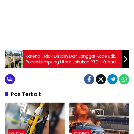
Karena Tidak Disiplin Dan Langgar Kode Etik,
Polres Lampung Utara Lakukan PTDH Kepada
Lima Personilnya
Pos Terkait
Peristiwa
Peristiwa