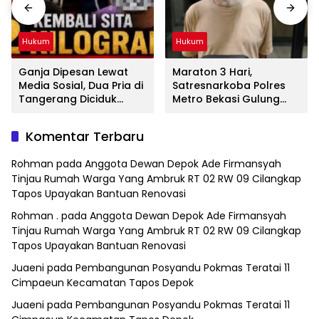
Hukum
Hukum
Ganja Dipesan Lewat
Maraton 3 Hari,
Media Sosial, Dua Pria di
Satresnarkoba Polres
Tangerang Diciduk
Metro Bekasi Gulung
Satresnarkoba Polres
Jaringan Sabu, Ganja,
Metro Bekasi
dan Tramadol
Komentar Terbaru
Rohman
pada
Anggota Dewan Depok Ade Firmansyah
Tinjau Rumah Warga Yang Ambruk RT 02 RW 09 Cilangkap
Tapos Upayakan Bantuan Renovasi
Rohman .
pada
Anggota Dewan Depok Ade Firmansyah
Tinjau Rumah Warga Yang Ambruk RT 02 RW 09 Cilangkap
Tapos Upayakan Bantuan Renovasi
Juaeni
pada
Pembangunan Posyandu Pokmas Teratai 11
Cimpaeun Kecamatan Tapos Depok
Juaeni
pada
Pembangunan Posyandu Pokmas Teratai 11