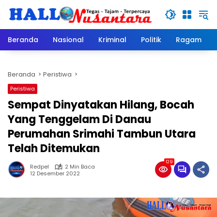
Langsung
ke
konten
Beranda
Nasional
Kriminal
Politik
Ragam
Beranda
Peristiwa
Peristiwa
Sempat Dinyatakan Hilang, Bocah
Yang Tenggelam Di Danau
Perumahan Srimahi Tambun Utara
Telah Ditemukan
129
Redpel
2 Min Baca
12 Desember 2022