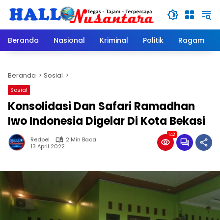
Langsung
ke
konten
Beranda
Nasional
Kriminal
Politik
Ragam
Beranda
Sosial
Sosial
Konsolidasi Dan Safari Ramadhan
Iwo Indonesia Digelar Di Kota Bekasi
142
Redpel
2 Min Baca
13 April 2022