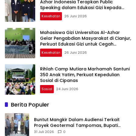
Azhar Indonesia Terapkan Public
Speaking dalam Edukasi Gizi kepada
Masyarakat Cianjur
Kesehatan
26 Juni 2026
Mahasiswa Gizi Universitas Al-Azhar
Gelar Pengabdian Masyarakat di Cianjur,
Perkuat Edukasi Gizi untuk Cegah
Stunting
Kesehatan
26 Juni 2026
Rihlah Camp Mutiara Marhamah Santuni
350 Anak Yatim, Perkuat Kepedulian
Sosial di Cipanas
Sosial
24 Juni 2026
Berita Populer
Buntut Mangkir Dalam Audiensi Terkait
Proyek Geotermal Tampomas, Bupati
Sumedang Dilaporkan Ke Ombudsman dan
31 Juli 2026
0