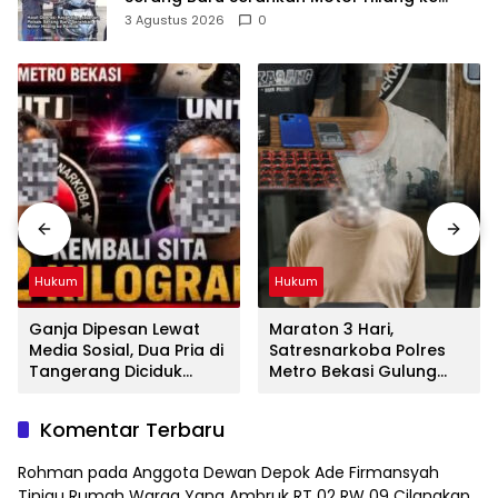
Pemilik
3 Agustus 2026
0
Hukum
Hukum
Ganja Dipesan Lewat
Maraton 3 Hari,
Media Sosial, Dua Pria di
Satresnarkoba Polres
Tangerang Diciduk
Metro Bekasi Gulung
Satresnarkoba Polres
Jaringan Sabu, Ganja,
Metro Bekasi
dan Tramadol
Komentar Terbaru
Rohman
pada
Anggota Dewan Depok Ade Firmansyah
Tinjau Rumah Warga Yang Ambruk RT 02 RW 09 Cilangkap