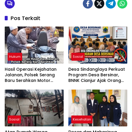
Pos Terkait
Hukum
Sosial
Hasil Operasi Kejahatan
Desa Sindanglaya Perkuat
Jalanan, Polsek Serang
Program Desa Bersinar,
Baru Serahkan Motor
BNNK Cianjur Ajak Orang
Hilang ke Pemilik
Tua Awasi Anak Cegah
Penyalahgunaan Narkoba
Sosial
Kesehatan