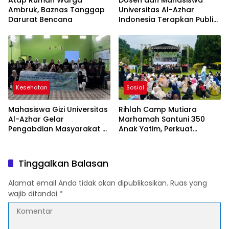
Atap Rumah Warga
Dosen dan Mahasiswa
Ambruk, Baznas Tanggap
Universitas Al-Azhar
Darurat Bencana
Indonesia Terapkan Public
Speaking dalam Edukasi
Gizi kepada Masyarakat
Cianjur
Kesehatan
Sosial
Mahasiswa Gizi Universitas
Rihlah Camp Mutiara
Al-Azhar Gelar
Marhamah Santuni 350
Pengabdian Masyarakat di
Anak Yatim, Perkuat
Cianjur, Perkuat Edukasi
Kepedulian Sosial di
Gizi untuk Cegah Stunting
Cipanas
Tinggalkan Balasan
Alamat email Anda tidak akan dipublikasikan.
Ruas yang
wajib ditandai
*