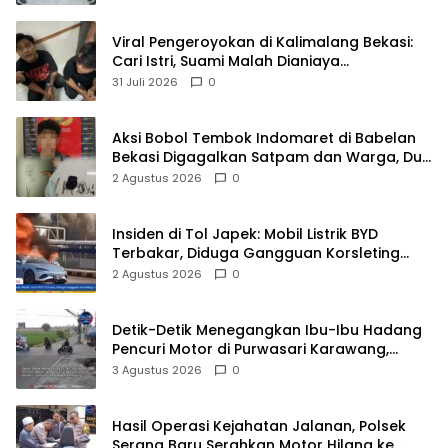
BPKP
Viral Pengeroyokan di Kalimalang Bekasi:
Cari Istri, Suami Malah Dianiaya
Sekelompok Pria
31 Juli 2026
0
Aksi Bobol Tembok Indomaret di Babelan
Bekasi Digagalkan Satpam dan Warga, Dua
Pelaku Diamankan
2 Agustus 2026
0
Insiden di Tol Japek: Mobil Listrik BYD
Terbakar, Diduga Gangguan Korsleting
Listrik
2 Agustus 2026
0
Detik-Detik Menegangkan Ibu-Ibu Hadang
Pencuri Motor di Purwasari Karawang,
Pelaku Lolos di Tengah Keramaian!
3 Agustus 2026
0
Hasil Operasi Kejahatan Jalanan, Polsek
Serang Baru Serahkan Motor Hilang ke