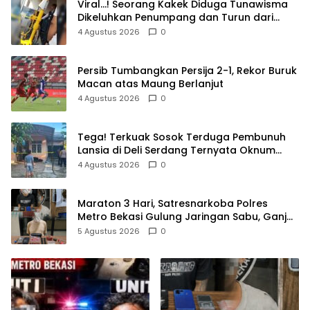
Viral…! Seorang Kakek Diduga Tunawisma
Dikeluhkan Penumpang dan Turun dari
TransJakarta Karena Bau Badan
4 Agustus 2026
0
Persib Tumbangkan Persija 2-1, Rekor Buruk
Macan atas Maung Berlanjut
4 Agustus 2026
0
Tega! Terkuak Sosok Terduga Pembunuh
Lansia di Deli Serdang Ternyata Oknum
Polisi Tetangga Korban
4 Agustus 2026
0
Maraton 3 Hari, Satresnarkoba Polres
Metro Bekasi Gulung Jaringan Sabu, Ganja,
dan Tramadol
5 Agustus 2026
0