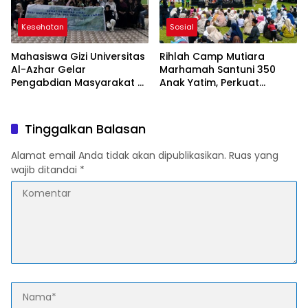
Kesehatan
Sosial
Mahasiswa Gizi Universitas
Rihlah Camp Mutiara
Al-Azhar Gelar
Marhamah Santuni 350
Pengabdian Masyarakat di
Anak Yatim, Perkuat
Cianjur, Perkuat Edukasi
Kepedulian Sosial di
Gizi untuk Cegah Stunting
Cipanas
Tinggalkan Balasan
Alamat email Anda tidak akan dipublikasikan.
Ruas yang
wajib ditandai
*