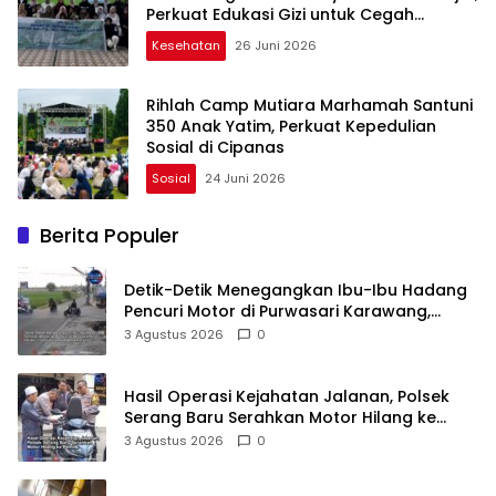
Perkuat Edukasi Gizi untuk Cegah
Stunting
Kesehatan
26 Juni 2026
Rihlah Camp Mutiara Marhamah Santuni
350 Anak Yatim, Perkuat Kepedulian
Sosial di Cipanas
Sosial
24 Juni 2026
Berita Populer
Detik-Detik Menegangkan Ibu-Ibu Hadang
Pencuri Motor di Purwasari Karawang,
Pelaku Lolos di Tengah Keramaian!
3 Agustus 2026
0
Hasil Operasi Kejahatan Jalanan, Polsek
Serang Baru Serahkan Motor Hilang ke
Pemilik
3 Agustus 2026
0