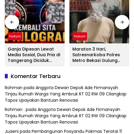
Hukum
Hukum
Ganja Dipesan Lewat
Maraton 3 Hari,
Media Sosial, Dua Pria di
Satresnarkoba Polres
Tangerang Diciduk
Metro Bekasi Gulung
Satresnarkoba Polres
Jaringan Sabu, Ganja,
Metro Bekasi
dan Tramadol
Komentar Terbaru
Rohman
pada
Anggota Dewan Depok Ade Firmansyah
Tinjau Rumah Warga Yang Ambruk RT 02 RW 09 Cilangkap
Tapos Upayakan Bantuan Renovasi
Rohman .
pada
Anggota Dewan Depok Ade Firmansyah
Tinjau Rumah Warga Yang Ambruk RT 02 RW 09 Cilangkap
Tapos Upayakan Bantuan Renovasi
Juaeni
pada
Pembangunan Posyandu Pokmas Teratai 11