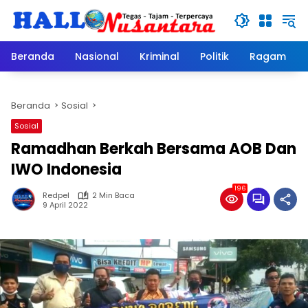
Langsung
ke
konten
Beranda
Nasional
Kriminal
Politik
Ragam
Beranda
Sosial
Sosial
Ramadhan Berkah Bersama AOB Dan
IWO Indonesia
196
Redpel
2 Min Baca
9 April 2022