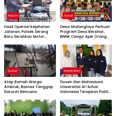
Hukum
Sosial
Hasil Operasi Kejahatan
Desa Sindanglaya Perkuat
Jalanan, Polsek Serang
Program Desa Bersinar,
Baru Serahkan Motor
BNNK Cianjur Ajak Orang
Hilang ke Pemilik
Tua Awasi Anak Cegah
Penyalahgunaan Narkoba
Sosial
Kesehatan
Atap Rumah Warga
Dosen dan Mahasiswa
Ambruk, Baznas Tanggap
Universitas Al-Azhar
Darurat Bencana
Indonesia Terapkan Public
Speaking dalam Edukasi
Gizi kepada Masyarakat
Cianjur