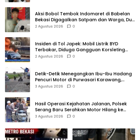
Aksi Bobol Tembok Indomaret di Babelan
Bekasi Digagalkan Satpam dan Warga, Dua
Pelaku Diamankan
2 Agustus 2026
0
Insiden di Tol Japek: Mobil Listrik BYD
Terbakar, Diduga Gangguan Korsleting
Listrik
2 Agustus 2026
0
Detik-Detik Menegangkan Ibu-Ibu Hadang
Pencuri Motor di Purwasari Karawang,
Pelaku Lolos di Tengah Keramaian!
3 Agustus 2026
0
Hasil Operasi Kejahatan Jalanan, Polsek
Serang Baru Serahkan Motor Hilang ke
Pemilik
3 Agustus 2026
0