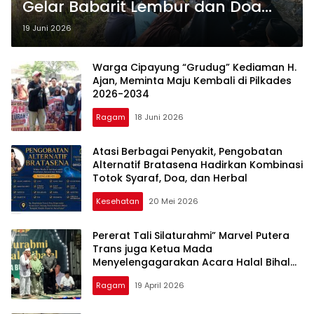
Gelar Babarit Lembur dan Doa
Bersama
19 Juni 2026
Warga Cipayung “Grudug” Kediaman H.
Ajan, Meminta Maju Kembali di Pilkades
2026-2034
Ragam
18 Juni 2026
Atasi Berbagai Penyakit, Pengobatan
Alternatif Bratasena Hadirkan Kombinasi
Totok Syaraf, Doa, dan Herbal
Kesehatan
20 Mei 2026
Pererat Tali Silaturahmi” Marvel Putera
Trans juga Ketua Mada
Menyelengagarakan Acara Halal Bihalal
Bersama Warga Burangkeng Dan tokoh
Ragam
19 April 2026