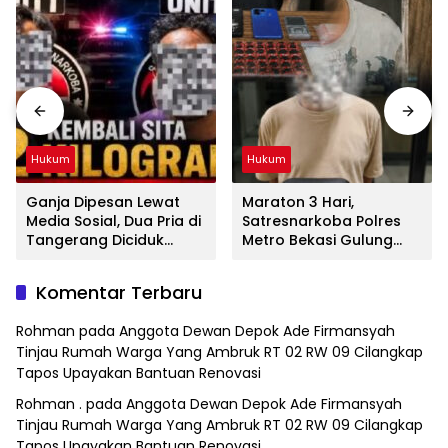
Hukum
Hukum
Ganja Dipesan Lewat
Maraton 3 Hari,
Media Sosial, Dua Pria di
Satresnarkoba Polres
Tangerang Diciduk
Metro Bekasi Gulung
Satresnarkoba Polres
Jaringan Sabu, Ganja,
Metro Bekasi
dan Tramadol
Komentar Terbaru
Rohman
pada
Anggota Dewan Depok Ade Firmansyah
Tinjau Rumah Warga Yang Ambruk RT 02 RW 09 Cilangkap
Tapos Upayakan Bantuan Renovasi
Rohman .
pada
Anggota Dewan Depok Ade Firmansyah
Tinjau Rumah Warga Yang Ambruk RT 02 RW 09 Cilangkap
Tapos Upayakan Bantuan Renovasi