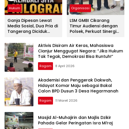
Hukum
Organisasi
Ganja Dipesan Lewat
LSM GMBI Cikarang
Media Sosial, Dua Pria di
Timur Audiensi dengan
Tangerang Diciduk
Polsek, Perkuat Sinergi
Satresnarkoba Polres
Jaga Kamtibmas
Metro Bekasi
Aktivis Disiram Air Keras, Mahasiswa
Cianjur Menggugat Negara: “Jika Hukum
Tak Tegak, Demokrasi Bisa Runtuh!”
Ragam
8 April 2026
Akademisi dan Penggerak Dakwah,
Hidayat Komar Maju sebagai Bakal
Calon BPD Dusun 3 Desa Hegarmanah
Ragam
11 Maret 2026
Masjid Al-Muhajirin dan Majlis Dzikir
Pahada Gelar Peringatan Isra Mi’raj