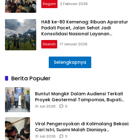
Ragam
2 Februari 2026
HAB ke-80 Kemenag: Ribuan Aparatur
Padati Pacet, Jalan Sehat Jadi
Konsolidasi Nasional Layanan
Keagamaan dan Solidaritas Bencana
Daerah
17 Januari 2026
Selengkapnya
Berita Populer
Buntut Mangkir Dalam Audiensi Terkait
Proyek Geotermal Tampomas, Bupati
Sumedang Dilaporkan Ke Ombudsman dan
31 Juli 2026
0
BPKP
Viral Pengeroyokan di Kalimalang Bekasi:
Cari Istri, Suami Malah Dianiaya
Sekelompok Pria
31 Juli 2026
0