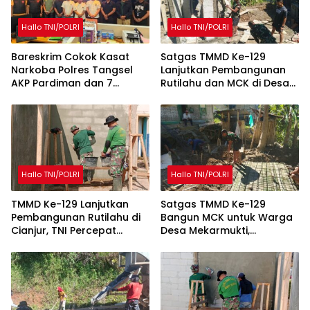
Hallo TNI/POLRI
Hallo TNI/POLRI
Bareskrim Cokok Kasat
Satgas TMMD Ke-129
Narkoba Polres Tangsel
Lanjutkan Pembangunan
AKP Pardiman dan 7
Rutilahu dan MCK di Desa
Oknum Polisi
Mekarmukti
Hallo TNI/POLRI
Hallo TNI/POLRI
TMMD Ke-129 Lanjutkan
Satgas TMMD Ke-129
Pembangunan Rutilahu di
Bangun MCK untuk Warga
Cianjur, TNI Percepat
Desa Mekarmukti,
Peningkatan Kualitas
Tingkatkan Akses Sanitasi
Hunian Warga
Layak