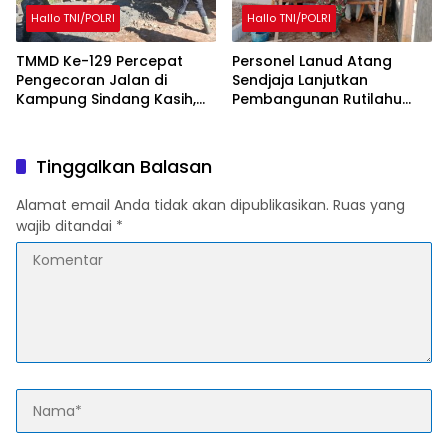
Hallo TNI/POLRI
Hallo TNI/POLRI
TMMD Ke-129 Percepat
Personel Lanud Atang
Pengecoran Jalan di
Sendjaja Lanjutkan
Kampung Sindang Kasih,
Pembangunan Rutilahu
Warga Sambut Positif
dalam Program TMMD Ke-
Pembangunan
129 di Cianjur
Tinggalkan Balasan
Alamat email Anda tidak akan dipublikasikan.
Ruas yang
wajib ditandai
*