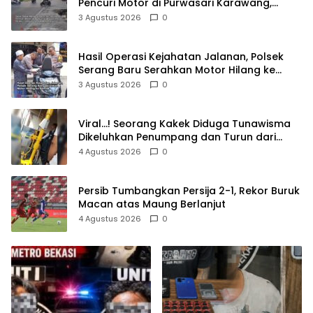
Pencuri Motor di Purwasari Karawang,
Pelaku Lolos di Tengah Keramaian!
3 Agustus 2026
0
Hasil Operasi Kejahatan Jalanan, Polsek
Serang Baru Serahkan Motor Hilang ke
Pemilik
3 Agustus 2026
0
Viral…! Seorang Kakek Diduga Tunawisma
Dikeluhkan Penumpang dan Turun dari
TransJakarta Karena Bau Badan
4 Agustus 2026
0
Persib Tumbangkan Persija 2-1, Rekor Buruk
Macan atas Maung Berlanjut
4 Agustus 2026
0