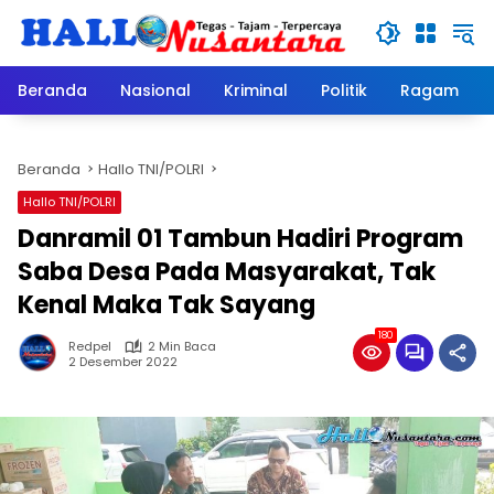
Langsung
ke
konten
Beranda
Nasional
Kriminal
Politik
Ragam
Beranda
Hallo TNI/POLRI
Hallo TNI/POLRI
Danramil 01 Tambun Hadiri Program
Saba Desa Pada Masyarakat, Tak
Kenal Maka Tak Sayang
180
Redpel
2 Min Baca
2 Desember 2022