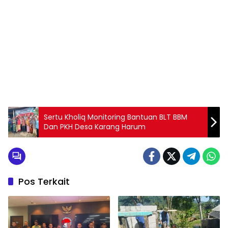
Sertu Kholiq Monitoring Bantuan BLT BBM
Dan PKH Desa Karang Harum
Pos Terkait