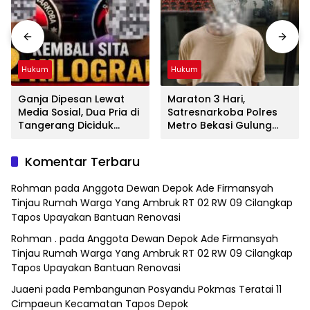
Hukum
Hukum
Ganja Dipesan Lewat
Maraton 3 Hari,
Media Sosial, Dua Pria di
Satresnarkoba Polres
Tangerang Diciduk
Metro Bekasi Gulung
Satresnarkoba Polres
Jaringan Sabu, Ganja,
Metro Bekasi
dan Tramadol
Komentar Terbaru
Rohman
pada
Anggota Dewan Depok Ade Firmansyah
Tinjau Rumah Warga Yang Ambruk RT 02 RW 09 Cilangkap
Tapos Upayakan Bantuan Renovasi
Rohman .
pada
Anggota Dewan Depok Ade Firmansyah
Tinjau Rumah Warga Yang Ambruk RT 02 RW 09 Cilangkap
Tapos Upayakan Bantuan Renovasi
Juaeni
pada
Pembangunan Posyandu Pokmas Teratai 11
Cimpaeun Kecamatan Tapos Depok