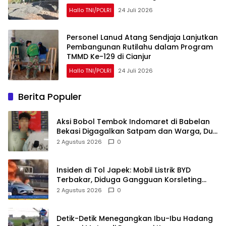
Hallo TNI/POLRI
24 Juli 2026
Personel Lanud Atang Sendjaja Lanjutkan
Pembangunan Rutilahu dalam Program
TMMD Ke-129 di Cianjur
Hallo TNI/POLRI
24 Juli 2026
Berita Populer
Aksi Bobol Tembok Indomaret di Babelan
Bekasi Digagalkan Satpam dan Warga, Dua
Pelaku Diamankan
2 Agustus 2026
0
Insiden di Tol Japek: Mobil Listrik BYD
Terbakar, Diduga Gangguan Korsleting
Listrik
2 Agustus 2026
0
Detik-Detik Menegangkan Ibu-Ibu Hadang