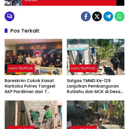
Pos Terkait
Hallo TNI/POLRI
Hallo TNI/POLRI
Bareskrim Cokok Kasat
Satgas TMMD Ke-129
Narkoba Polres Tangsel
Lanjutkan Pembangunan
AKP Pardiman dan 7
Rutilahu dan MCK di Desa
Oknum Polisi
Mekarmukti