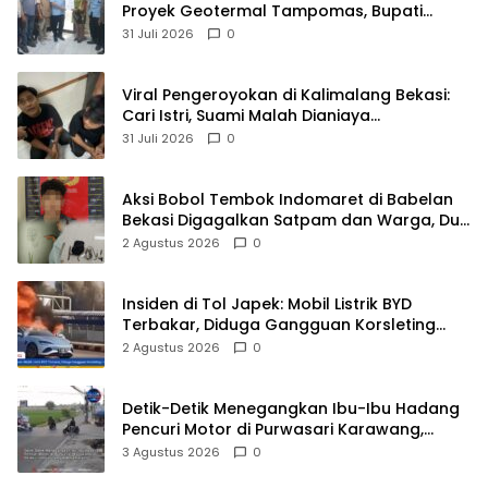
Proyek Geotermal Tampomas, Bupati
Sumedang Dilaporkan Ke Ombudsman dan
31 Juli 2026
0
BPKP
Viral Pengeroyokan di Kalimalang Bekasi:
Cari Istri, Suami Malah Dianiaya
Sekelompok Pria
31 Juli 2026
0
Aksi Bobol Tembok Indomaret di Babelan
Bekasi Digagalkan Satpam dan Warga, Dua
Pelaku Diamankan
2 Agustus 2026
0
Insiden di Tol Japek: Mobil Listrik BYD
Terbakar, Diduga Gangguan Korsleting
Listrik
2 Agustus 2026
0
Detik-Detik Menegangkan Ibu-Ibu Hadang
Pencuri Motor di Purwasari Karawang,
Pelaku Lolos di Tengah Keramaian!
3 Agustus 2026
0