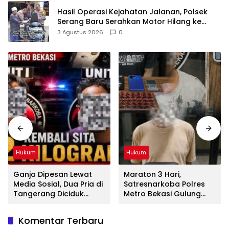
Hasil Operasi Kejahatan Jalanan, Polsek
Serang Baru Serahkan Motor Hilang ke
Pemilik
3 Agustus 2026
0
Hukum
Hukum
Ganja Dipesan Lewat
Maraton 3 Hari,
Media Sosial, Dua Pria di
Satresnarkoba Polres
Tangerang Diciduk
Metro Bekasi Gulung
Satresnarkoba Polres
Jaringan Sabu, Ganja,
Metro Bekasi
dan Tramadol
Komentar Terbaru