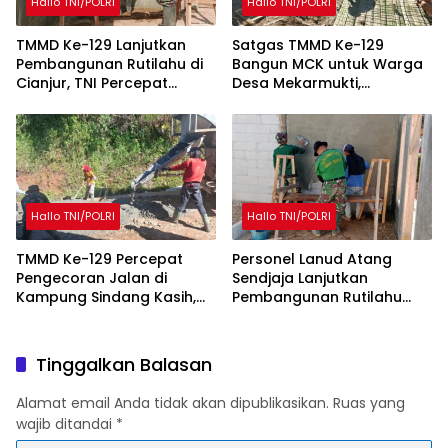
Hallo TNI/POLRI
Hallo TNI/POLRI
TMMD Ke-129 Lanjutkan
Satgas TMMD Ke-129
Pembangunan Rutilahu di
Bangun MCK untuk Warga
Cianjur, TNI Percepat
Desa Mekarmukti,
Peningkatan Kualitas
Tingkatkan Akses Sanitasi
Hunian Warga
Layak
Hallo TNI/POLRI
Hallo TNI/POLRI
TMMD Ke-129 Percepat
Personel Lanud Atang
Pengecoran Jalan di
Sendjaja Lanjutkan
Kampung Sindang Kasih,
Pembangunan Rutilahu
Warga Sambut Positif
dalam Program TMMD Ke-
Pembangunan
129 di Cianjur
Tinggalkan Balasan
Alamat email Anda tidak akan dipublikasikan.
Ruas yang
wajib ditandai
*