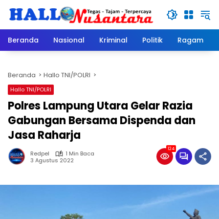
Langsung
ke
konten
Beranda
Nasional
Kriminal
Politik
Ragam
Beranda
Hallo TNI/POLRI
Hallo TNI/POLRI
Polres Lampung Utara Gelar Razia
Gabungan Bersama Dispenda dan
Jasa Raharja
124
Redpel
1 Min Baca
3 Agustus 2022