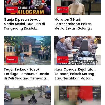
Hukum
Hukum
Ganja Dipesan Lewat
Maraton 3 Hari,
Media Sosial, Dua Pria di
Satresnarkoba Polres
Tangerang Diciduk
Metro Bekasi Gulung
Satresnarkoba Polres
Jaringan Sabu, Ganja, dan
Metro Bekasi
Tramadol
Hukum
Hukum
Tega! Terkuak Sosok
Hasil Operasi Kejahatan
Terduga Pembunuh Lansia
Jalanan, Polsek Serang
di Deli Serdang Ternyata
Baru Serahkan Motor
Oknum Polisi Tetangga
Hilang ke Pemilik
Korban