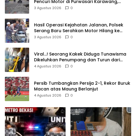
Pencuri Motor di Purwasari Karawang,
Pelaku Lolos di Tengah Keramaian!
3 Agustus 2026
0
Hasil Operasi Kejahatan Jalanan, Polsek
Serang Baru Serahkan Motor Hilang ke
Pemilik
3 Agustus 2026
0
Viral…! Seorang Kakek Diduga Tunawisma
Dikeluhkan Penumpang dan Turun dari
TransJakarta Karena Bau Badan
4 Agustus 2026
0
Persib Tumbangkan Persija 2-1, Rekor Buruk
Macan atas Maung Berlanjut
4 Agustus 2026
0