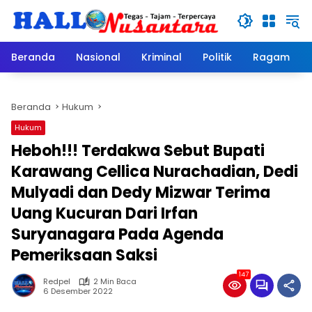
Langsung
ke
konten
Beranda
Nasional
Kriminal
Politik
Ragam
Beranda
Hukum
Hukum
Heboh!!! Terdakwa Sebut Bupati
Karawang Cellica Nurachadian, Dedi
Mulyadi dan Dedy Mizwar Terima
Uang Kucuran Dari Irfan
Suryanagara Pada Agenda
Pemeriksaan Saksi
147
Redpel
2 Min Baca
6 Desember 2022