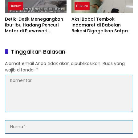
Hukum
Hukum
Detik-Detik Menegangkan
Aksi Bobol Tembok
Ibu-Ibu Hadang Pencuri
Indomaret di Babelan
Motor di Purwasari
Bekasi Digagalkan Satpam
Karawang, Pelaku Lolos di
dan Warga, Dua Pelaku
Tengah Keramaian!
Diamankan
Tinggalkan Balasan
Alamat email Anda tidak akan dipublikasikan.
Ruas yang
wajib ditandai
*