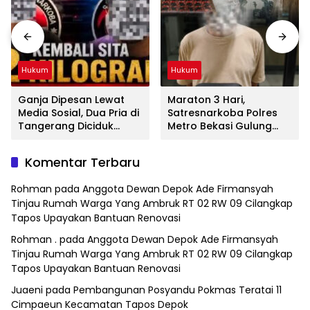
Hukum
Hukum
Ganja Dipesan Lewat
Maraton 3 Hari,
Media Sosial, Dua Pria di
Satresnarkoba Polres
Tangerang Diciduk
Metro Bekasi Gulung
Satresnarkoba Polres
Jaringan Sabu, Ganja,
Metro Bekasi
dan Tramadol
Komentar Terbaru
Rohman
pada
Anggota Dewan Depok Ade Firmansyah
Tinjau Rumah Warga Yang Ambruk RT 02 RW 09 Cilangkap
Tapos Upayakan Bantuan Renovasi
Rohman .
pada
Anggota Dewan Depok Ade Firmansyah
Tinjau Rumah Warga Yang Ambruk RT 02 RW 09 Cilangkap
Tapos Upayakan Bantuan Renovasi
Juaeni
pada
Pembangunan Posyandu Pokmas Teratai 11
Cimpaeun Kecamatan Tapos Depok