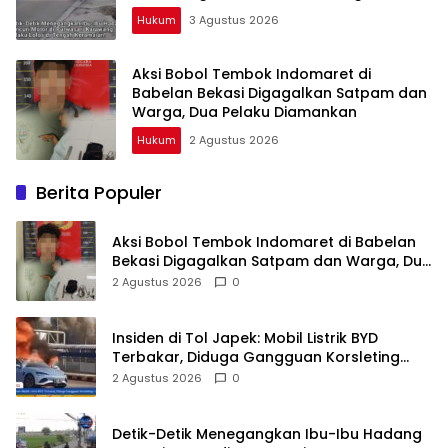
Keramaian!
Hukum
3 Agustus 2026
Aksi Bobol Tembok Indomaret di
Babelan Bekasi Digagalkan Satpam dan
Warga, Dua Pelaku Diamankan
Hukum
2 Agustus 2026
Berita Populer
Aksi Bobol Tembok Indomaret di Babelan
Bekasi Digagalkan Satpam dan Warga, Dua
Pelaku Diamankan
2 Agustus 2026
0
Insiden di Tol Japek: Mobil Listrik BYD
Terbakar, Diduga Gangguan Korsleting
Listrik
2 Agustus 2026
0
Detik-Detik Menegangkan Ibu-Ibu Hadang