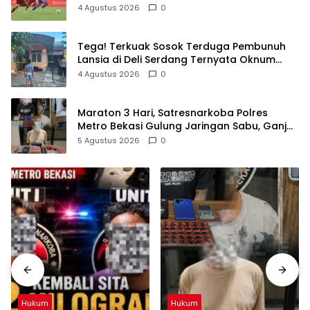
4 Agustus 2026
0
Tega! Terkuak Sosok Terduga Pembunuh
Lansia di Deli Serdang Ternyata Oknum
Polisi Tetangga Korban
4 Agustus 2026
0
Maraton 3 Hari, Satresnarkoba Polres
Metro Bekasi Gulung Jaringan Sabu, Ganja,
dan Tramadol
5 Agustus 2026
0
Hukum
Hukum