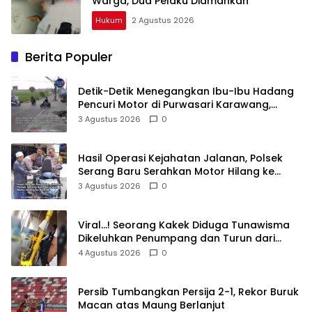
Warga, Dua Pelaku Diamankan
Hukum
2 Agustus 2026
Berita Populer
Detik-Detik Menegangkan Ibu-Ibu Hadang
Pencuri Motor di Purwasari Karawang,
Pelaku Lolos di Tengah Keramaian!
3 Agustus 2026
0
Hasil Operasi Kejahatan Jalanan, Polsek
Serang Baru Serahkan Motor Hilang ke
Pemilik
3 Agustus 2026
0
Viral…! Seorang Kakek Diduga Tunawisma
Dikeluhkan Penumpang dan Turun dari
TransJakarta Karena Bau Badan
4 Agustus 2026
0
Persib Tumbangkan Persija 2-1, Rekor Buruk
Macan atas Maung Berlanjut