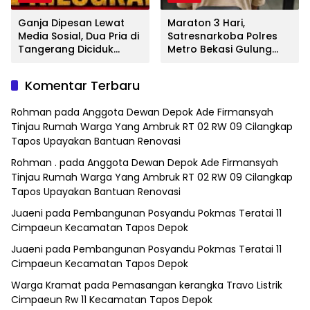
Ganja Dipesan Lewat
Maraton 3 Hari,
Media Sosial, Dua Pria di
Satresnarkoba Polres
Tangerang Diciduk
Metro Bekasi Gulung
Satresnarkoba Polres
Jaringan Sabu, Ganja,
Metro Bekasi
dan Tramadol
Komentar Terbaru
Rohman
pada
Anggota Dewan Depok Ade Firmansyah
Tinjau Rumah Warga Yang Ambruk RT 02 RW 09 Cilangkap
Tapos Upayakan Bantuan Renovasi
Rohman .
pada
Anggota Dewan Depok Ade Firmansyah
Tinjau Rumah Warga Yang Ambruk RT 02 RW 09 Cilangkap
Tapos Upayakan Bantuan Renovasi
Juaeni
pada
Pembangunan Posyandu Pokmas Teratai 11
Cimpaeun Kecamatan Tapos Depok
Juaeni
pada
Pembangunan Posyandu Pokmas Teratai 11
Cimpaeun Kecamatan Tapos Depok
Warga Kramat
pada
Pemasangan kerangka Travo Listrik
Cimpaeun Rw 11 Kecamatan Tapos Depok