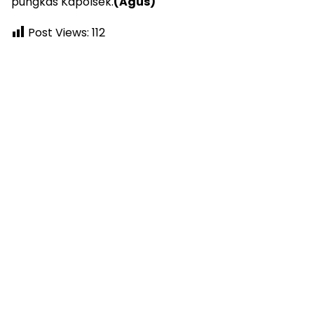
pungkas Kapolsek.
(Agus)
Post Views:
112