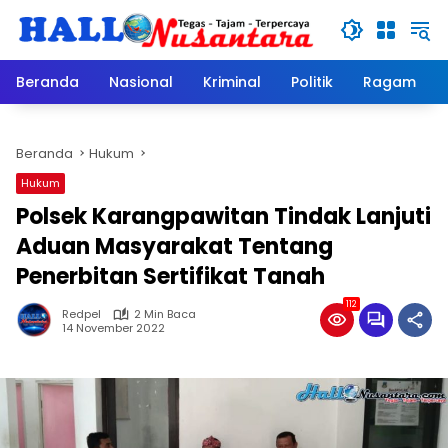
Langsung
ke
konten
Beranda
Nasional
Kriminal
Politik
Ragam
Beranda
Hukum
Hukum
Polsek Karangpawitan Tindak Lanjuti
Aduan Masyarakat Tentang
Penerbitan Sertifikat Tanah
112
Redpel
2 Min Baca
14 November 2022