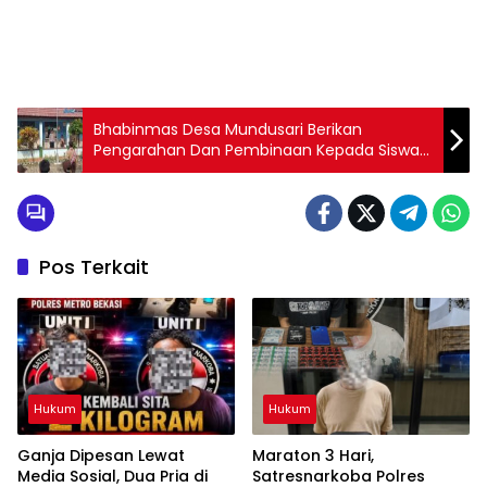
Bhabinmas Desa Mundusari Berikan
Pengarahan Dan Pembinaan Kepada Siswa
SDN Budikarya
Pos Terkait
Hukum
Hukum
Ganja Dipesan Lewat
Maraton 3 Hari,
Media Sosial, Dua Pria di
Satresnarkoba Polres