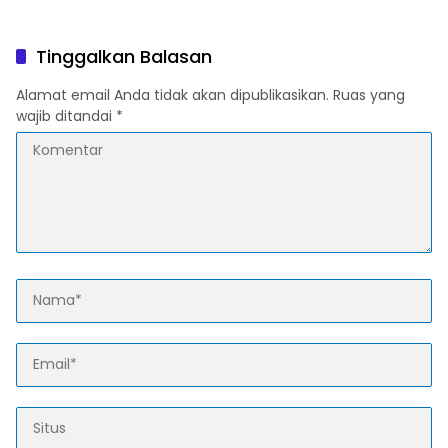
Karawang, Pelaku Lolos di
dan Warga, Dua Pelaku
Tengah Keramaian!
Diamankan
Tinggalkan Balasan
Alamat email Anda tidak akan dipublikasikan.
Ruas yang
wajib ditandai
*