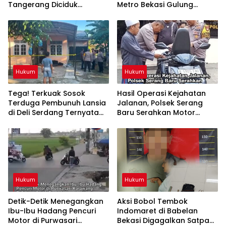
Tangerang Diciduk
Metro Bekasi Gulung
Satresnarkoba Polres
Jaringan Sabu, Ganja, dan
Metro Bekasi
Tramadol
Hukum
Hukum
Tega! Terkuak Sosok
Hasil Operasi Kejahatan
Terduga Pembunuh Lansia
Jalanan, Polsek Serang
di Deli Serdang Ternyata
Baru Serahkan Motor
Oknum Polisi Tetangga
Hilang ke Pemilik
Korban
Hukum
Hukum
Detik-Detik Menegangkan
Aksi Bobol Tembok
Ibu-Ibu Hadang Pencuri
Indomaret di Babelan
Motor di Purwasari
Bekasi Digagalkan Satpam