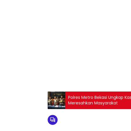
Polres Metro Bekasi Ungkap K
Meresahkan Masyarakat