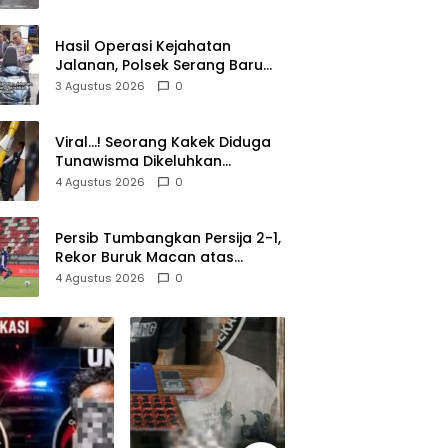
Lolos di Tengah Keramaian!
Hasil Operasi Kejahatan
Jalanan, Polsek Serang Baru
Serahkan Motor Hilang ke
3 Agustus 2026
0
Pemilik
Viral…! Seorang Kakek Diduga
Tunawisma Dikeluhkan
Penumpang dan Turun dari
4 Agustus 2026
0
TransJakarta Karena Bau
Badan
Persib Tumbangkan Persija 2-1,
Rekor Buruk Macan atas
Maung Berlanjut
4 Agustus 2026
0