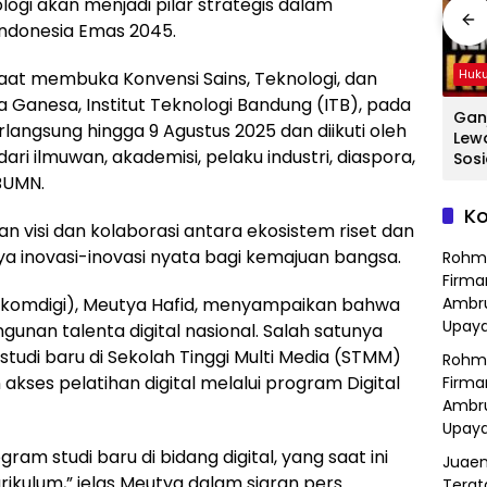
gi akan menjadi pilar strategis dalam
Indonesia Emas 2045.
Hukum
Hukum
Huk
aat membuka Konvensi Sains, Teknologi, dan
a Ganesa, Institut Teknologi Bandung (ITB), pada
ang
Hasil Operasi
Detik-Detik
Gan
rlangsung hingga 9 Agustus 2025 dan diikuti oleh
a
Kejahatan
Menegangkan
Lew
dari ilmuwan, akademisi, pelaku industri, diaspora,
Jalanan, Polsek
Ibu-Ibu Hadang
Sosi
Serang Baru
Pencuri Motor di
Tan
BUMN.
dan
Serahkan Motor
Purwasari
Dici
Ko
Hilang ke Pemilik
Karawang, Pelaku
Sat
n visi dan kolaborasi antara ekosistem riset dan
a
Lolos di Tengah
Polr
a inovasi-inovasi nyata bagi kemajuan bangsa.
Rohm
Keramaian!
Bek
Firma
enkomdigi), Meutya Hafid, menyampaikan bahwa
Ambru
Upaya
an talenta digital nasional. Salah satunya
udi baru di Sekolah Tinggi Multi Media (STMM)
Rohm
kses pelatihan digital melalui program Digital
Firma
Ambru
Upaya
 studi baru di bidang digital, yang saat ini
Juaen
kulum,” jelas Meutya dalam siaran pers
Terat