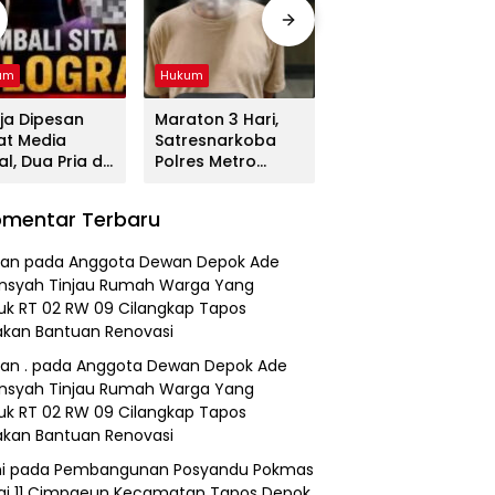
um
Hukum
Hukum
ja Dipesan
Maraton 3 Hari,
Tega! Terkuak
at Media
Satresnarkoba
Sosok Terduga
al, Dua Pria di
Polres Metro
Pembunuh Lansia
gerang
Bekasi Gulung
di Deli Serdang
duk
Jaringan Sabu,
Ternyata Oknum
mentar Terbaru
resnarkoba
Ganja, dan
Polisi Tetangga
es Metro
Tramadol
Korban
an
pada
Anggota Dewan Depok Ade
asi
nsyah Tinjau Rumah Warga Yang
k RT 02 RW 09 Cilangkap Tapos
kan Bantuan Renovasi
an .
pada
Anggota Dewan Depok Ade
nsyah Tinjau Rumah Warga Yang
k RT 02 RW 09 Cilangkap Tapos
kan Bantuan Renovasi
i
pada
Pembangunan Posyandu Pokmas
ai 11 Cimpaeun Kecamatan Tapos Depok