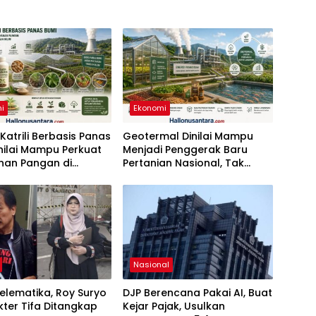
i
Ekonomi
 Katrili Berbasis Panas
Geotermal Dinilai Mampu
nilai Mampu Perkuat
Menjadi Penggerak Baru
nan Pangan di
Pertanian Nasional, Tak
h Ancaman
Sekadar Pembangkit Listrik
an Iklim
Nasional
elematika, Roy Suryo
DJP Berencana Pakai AI, Buat
ter Tifa Ditangkap
Kejar Pajak, Usulkan