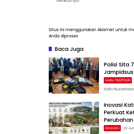
berikutnya.
Situs ini menggunakan Akismet untuk 
Anda diproses
Baca Juga
Polisi Sita
Jampidsus 
Hallo TNI/POLRI
Hallo Nusantara
Inovasi Kat
Perkuat K
Perubahan 
Ekonomi
29 Ju