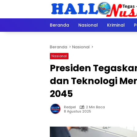
Langsung
ke
konten
Beranda
Nasional
Kriminal
P
Beranda
Nasional
Nasional
Presiden Tegaskan
dan Teknologi Me
2045
Redpel
2 Min Baca
8 Agustus 2025