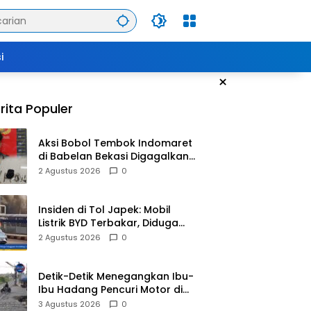
i
×
rita Populer
Aksi Bobol Tembok Indomaret
di Babelan Bekasi Digagalkan
Satpam dan Warga, Dua
2 Agustus 2026
0
Pelaku Diamankan
Insiden di Tol Japek: Mobil
Listrik BYD Terbakar, Diduga
Gangguan Korsleting Listrik
2 Agustus 2026
0
Detik-Detik Menegangkan Ibu-
Ibu Hadang Pencuri Motor di
Purwasari Karawang, Pelaku
3 Agustus 2026
0