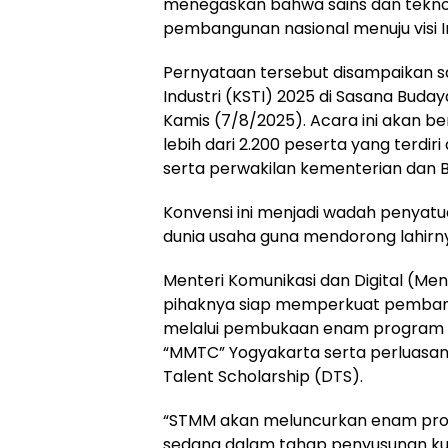
menegaskan bahwa sains dan teknolo
pembangunan nasional menuju visi 
Hukum
Peristiwa
Pernyataan tersebut disampaikan s
Industri (KSTI) 2025 di Sasana Buday
Tega! Terkuak
Viral…! Seor
Kamis (7/8/2025). Acara ini akan be
Sosok Terduga
Kakek Didug
lebih dari 2.200 peserta yang terdiri 
Pembunuh Lansia
Tunawisma
di Deli Serdang
Dikeluhkan
serta perwakilan kementerian dan 
Ternyata Oknum
Penumpang 
Polisi Tetangga
Turun dari
Konvensi ini menjadi wadah penyatua
Korban
TransJakart
dunia usaha guna mendorong lahirny
Karena Bau
Badan
Menteri Komunikasi dan Digital (M
pihaknya siap memperkuat pembangun
melalui pembukaan enam program st
“MMTC” Yogyakarta serta perluasan a
Talent Scholarship (DTS).
“STMM akan meluncurkan enam program
sedang dalam tahap penyusunan kuri