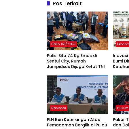
Pos Terkait
Hallo TNI/POLRI
Ekonom
Polisi Sita 74 Kg Emas di
Inovasi
Sentul City, Rumah
Bumi Di
Jampidsus Dijaga Ketat TNI
Ketaha
Tenga
Perubah
Nasional
Hukum
PLN Beri Keterangan Atas
Pakar T
Pemadaman Bergilir di Pulau
dan Dok