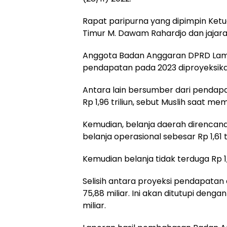
Rapat paripurna yang dipimpin Ketua
Timur M. Dawam Rahardjo dan jajar
Peristiwa
Hukum
Viral…! Seorang
Hasil Operas
Anggota Badan Anggaran DPRD Lam
Kakek Diduga
Kejahatan
pendapatan pada 2023 diproyeksikan 
Tunawisma
Jalanan, Pol
Dikeluhkan
Serang Baru
Antara lain bersumber dari pendap
Penumpang dan
Serahkan Mo
Rp 1,96 triliun, sebut Muslih saat
Turun dari
Hilang ke Pem
TransJakarta
Karena Bau
Kemudian, belanja daerah direncanak
Badan
belanja operasional sebesar Rp 1,61 t
Kemudian belanja tidak terduga Rp 1,1
Selisih antara proyeksi pendapatan
75,88 miliar. Ini akan ditutupi den
miliar.