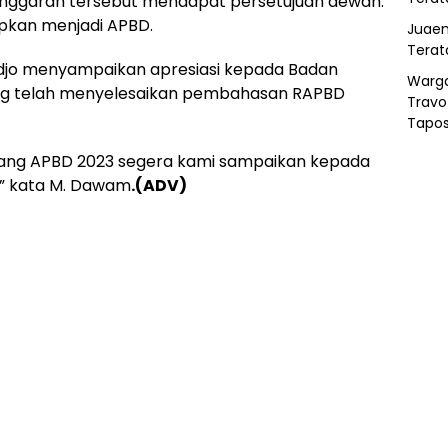
nggaran tersebut mendapat persetujuan dewan.
apkan menjadi APBD.
Juaen
Terat
jo menyampaikan apresiasi kepada Badan
Warg
g telah menyelesaikan pembahasan RAPBD
Travo
Tapo
ang APBD 2023 segera kami sampaikan kepada
,” kata M. Dawam
.(ADV)