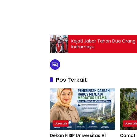
Kejati Jabar Tahan Dua Orang
Indramayu
Pos Terkait
Daerah
Daera
Dekan FISIP Universitas Al
Camat 