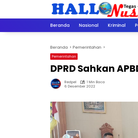
Langsung
ke
konten
Beranda
Nasional
Kriminal
P
Beranda
Pemerintahan
Pemerintahan
DPRD Sahkan APB
Redpel
1 Min Baca
6 Desember 2022