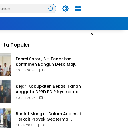
i
×
rita Populer
Fahmi Satori, S.H Tegaskan
Komitmen Bangun Desa Maju
Dengan Pelayanan Publik Yang
30 Juli 2026
0
Berkualitas
Kejari Kabupaten Bekasi Tahan
Anggota DPRD PDIP Nyumarno
dan 2 Rekannya Terkait Kasus
30 Juli 2026
0
Pengeroyokan
Buntut Mangkir Dalam Audiensi
Terkait Proyek Geotermal
Tampomas, Bupati Sumedang
31 Juli 2026
0