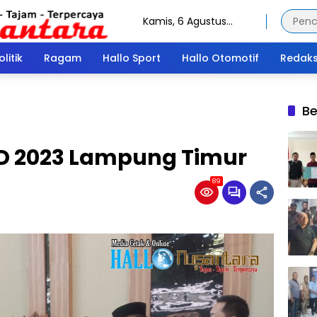
Kamis, 6 Agustus
2026
olitik
Ragam
Hallo Sport
Hallo Otomotif
Redaks
Be
D 2023 Lampung Timur
89