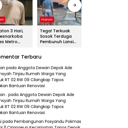
um
Hukum
Peristiwa
ton 3 Hari,
Tega! Terkuak
Viral…! Seorang
resnarkoba
Sosok Terduga
Kakek Diduga
es Metro
Pembunuh Lansia
Tunawisma
asi Gulung
di Deli Serdang
Dikeluhkan
ingan Sabu,
Ternyata Oknum
Penumpang dan
mentar Terbaru
ja, dan
Polisi Tetangga
Turun dari
madol
Korban
TransJakarta
an
pada
Anggota Dewan Depok Ade
Karena Bau
nsyah Tinjau Rumah Warga Yang
Badan
k RT 02 RW 09 Cilangkap Tapos
kan Bantuan Renovasi
an .
pada
Anggota Dewan Depok Ade
nsyah Tinjau Rumah Warga Yang
k RT 02 RW 09 Cilangkap Tapos
kan Bantuan Renovasi
i
pada
Pembangunan Posyandu Pokmas
ai 11 Cimpaeun Kecamatan Tapos Depok