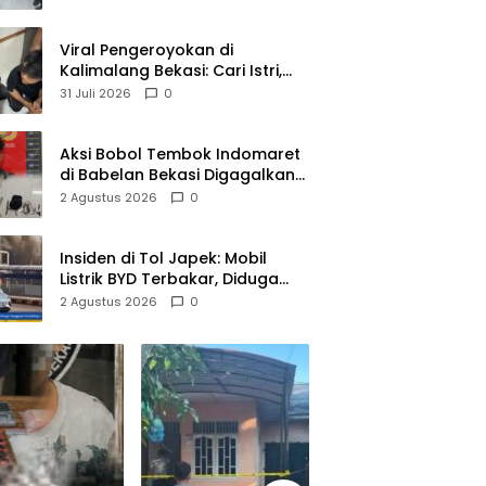
Dilaporkan Ke Ombudsman
dan BPKP
Viral Pengeroyokan di
Kalimalang Bekasi: Cari Istri,
Suami Malah Dianiaya
31 Juli 2026
0
Sekelompok Pria
Aksi Bobol Tembok Indomaret
di Babelan Bekasi Digagalkan
Satpam dan Warga, Dua
2 Agustus 2026
0
Pelaku Diamankan
Insiden di Tol Japek: Mobil
Listrik BYD Terbakar, Diduga
Gangguan Korsleting Listrik
2 Agustus 2026
0