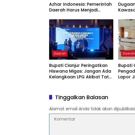
Azhar Indonesia: Pemerintah
Dugaan 
Daerah Harus Menjadi
Kawasa
Mediator Utama dalam
Puncak
Pengembangan Geotermal
Daerah
Daera
Bupati Cianjur Peringatkan
Bupati 
Hiswana Migas: Jangan Ada
Pengad
Kelangkaan LPG Akibat Tata
Lapor J
Kelola Buruk dan Spekulasi
Jaringan
Lahan 
Tinggalkan Balasan
Alamat email Anda tidak akan dipublikasi