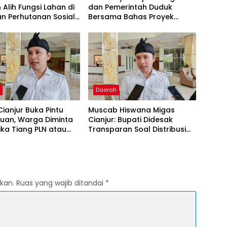
Alih Fungsi Lahan di
dan Pemerintah Duduk
n Perhutanan Sosial
Bersama Bahas Proyek
 Simun
Geothermal di Jawa Barat
h
Daerah
Cianjur Buka Pintu
Muscab Hiswana Migas
uan, Warga Diminta
Cianjur: Bupati Didesak
ika Tiang PLN atau
Transparan Soal Distribusi
 Internet Berdiri di
LPG Subsidi
Tanpa Persetujuan
kan.
Ruas yang wajib ditandai
*