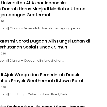
 Universitas Al Azhar Indonesia:
 Daerah Harus Menjadi Mediator Utama
gembangan Geotermal
2026
.com || Cianjur – Pemerintah daerah memegang peran…
resmi Soroti Dugaan Alih Fungsi Lahan di
rhutanan Sosial Puncak Simun
 2026
com || Cianjur — Dugaan alih fungsi lahan…
di Ajak Warga dan Pemerintah Duduk
has Proyek Geothermal di Jawa Barat
 2026
com || Bandung — Gubernur Jawa Barat, Dedi…
njur Peringatkan Hiswana Migas: Jangan