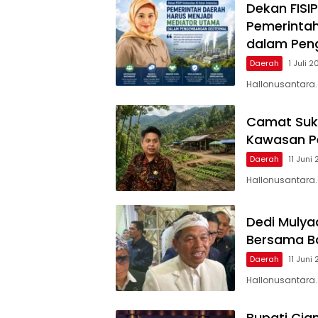
Dekan FISIP
Pemerintah
dalam Pen
Daerah
1 Juli 
Hallonusantara
Camat Suka
Kawasan Pe
Daerah
11 Juni
Hallonusantara.
Dedi Mulya
Bersama Ba
Daerah
11 Juni
Hallonusantara.
Bupati Cia