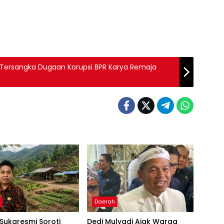
 Tersangka Dugaan Korupsi BPR Karya Remaja
h
Daerah
Sukaresmi Soroti
Dedi Mulyadi Ajak Warga