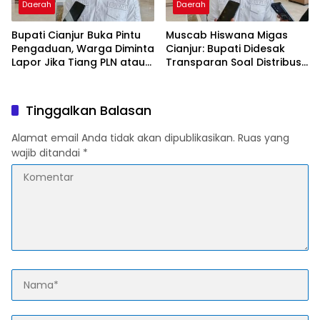
Daerah
Daerah
Bupati Cianjur Buka Pintu
Muscab Hiswana Migas
Pengaduan, Warga Diminta
Cianjur: Bupati Didesak
Lapor Jika Tiang PLN atau
Transparan Soal Distribusi
Jaringan Internet Berdiri di
LPG Subsidi
Lahan Tanpa Persetujuan
Tinggalkan Balasan
Alamat email Anda tidak akan dipublikasikan.
Ruas yang
wajib ditandai
*