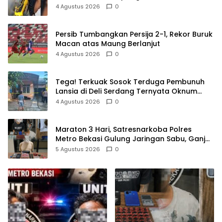
TransJakarta Karena Bau Badan
4 Agustus 2026
0
Persib Tumbangkan Persija 2-1, Rekor Buruk
Macan atas Maung Berlanjut
4 Agustus 2026
0
Tega! Terkuak Sosok Terduga Pembunuh
Lansia di Deli Serdang Ternyata Oknum
Polisi Tetangga Korban
4 Agustus 2026
0
Maraton 3 Hari, Satresnarkoba Polres
Metro Bekasi Gulung Jaringan Sabu, Ganja,
dan Tramadol
5 Agustus 2026
0