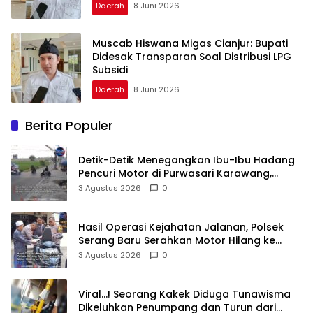
Daerah
8 Juni 2026
Muscab Hiswana Migas Cianjur: Bupati
Didesak Transparan Soal Distribusi LPG
Subsidi
Daerah
8 Juni 2026
Berita Populer
Detik-Detik Menegangkan Ibu-Ibu Hadang
Pencuri Motor di Purwasari Karawang,
Pelaku Lolos di Tengah Keramaian!
3 Agustus 2026
0
Hasil Operasi Kejahatan Jalanan, Polsek
Serang Baru Serahkan Motor Hilang ke
Pemilik
3 Agustus 2026
0
Viral…! Seorang Kakek Diduga Tunawisma
Dikeluhkan Penumpang dan Turun dari