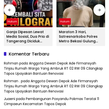
Hukum
Hukum
Ganja Dipesan Lewat
Maraton 3 Hari,
Media Sosial, Dua Pria di
Satresnarkoba Polres
Tangerang Diciduk
Metro Bekasi Gulung
Satresnarkoba Polres
Jaringan Sabu, Ganja,
Metro Bekasi
dan Tramadol
Komentar Terbaru
Rohman
pada
Anggota Dewan Depok Ade Firmansyah
Tinjau Rumah Warga Yang Ambruk RT 02 RW 09 Cilangkap
Tapos Upayakan Bantuan Renovasi
Rohman .
pada
Anggota Dewan Depok Ade Firmansyah
Tinjau Rumah Warga Yang Ambruk RT 02 RW 09 Cilangkap
Tapos Upayakan Bantuan Renovasi
Juaeni
pada
Pembangunan Posyandu Pokmas Teratai 11
Cimpaeun Kecamatan Tapos Depok