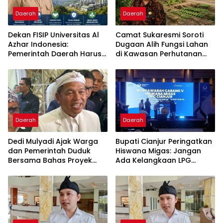
Daerah
Daerah
Dekan FISIP Universitas Al
Camat Sukaresmi Soroti
Azhar Indonesia:
Dugaan Alih Fungsi Lahan
Pemerintah Daerah Harus
di Kawasan Perhutanan
Menjadi Mediator Utama
Sosial Puncak Simun
dalam Pengembangan
Geotermal
Daerah
Daerah
Dedi Mulyadi Ajak Warga
Bupati Cianjur Peringatkan
dan Pemerintah Duduk
Hiswana Migas: Jangan
Bersama Bahas Proyek
Ada Kelangkaan LPG
Geothermal di Jawa Barat
Akibat Tata Kelola Buruk
dan Spekulasi