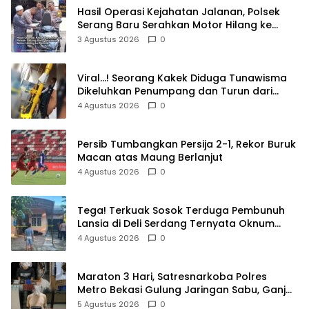
Hasil Operasi Kejahatan Jalanan, Polsek
Serang Baru Serahkan Motor Hilang ke
Pemilik
3 Agustus 2026
0
Viral…! Seorang Kakek Diduga Tunawisma
Dikeluhkan Penumpang dan Turun dari
TransJakarta Karena Bau Badan
4 Agustus 2026
0
Persib Tumbangkan Persija 2-1, Rekor Buruk
Macan atas Maung Berlanjut
4 Agustus 2026
0
Tega! Terkuak Sosok Terduga Pembunuh
Lansia di Deli Serdang Ternyata Oknum
Polisi Tetangga Korban
4 Agustus 2026
0
Maraton 3 Hari, Satresnarkoba Polres
Metro Bekasi Gulung Jaringan Sabu, Ganja,
dan Tramadol
5 Agustus 2026
0