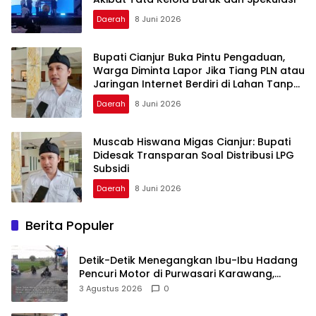
Daerah
8 Juni 2026
Bupati Cianjur Buka Pintu Pengaduan,
Warga Diminta Lapor Jika Tiang PLN atau
Jaringan Internet Berdiri di Lahan Tanpa
Persetujuan
Daerah
8 Juni 2026
Muscab Hiswana Migas Cianjur: Bupati
Didesak Transparan Soal Distribusi LPG
Subsidi
Daerah
8 Juni 2026
Berita Populer
Detik-Detik Menegangkan Ibu-Ibu Hadang
Pencuri Motor di Purwasari Karawang,
Pelaku Lolos di Tengah Keramaian!
3 Agustus 2026
0