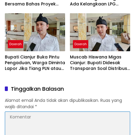
Bersama Bahas Proyek
Ada Kelangkaan LPG
Geothermal di Jawa Barat
Akibat Tata Kelola Buruk
dan Spekulasi
Daerah
Daerah
Bupati Cianjur Buka Pintu
Muscab Hiswana Migas
Pengaduan, Warga Diminta
Cianjur: Bupati Didesak
Lapor Jika Tiang PLN atau
Transparan Soal Distribusi
Jaringan Internet Berdiri di
LPG Subsidi
Lahan Tanpa Persetujuan
Tinggalkan Balasan
Alamat email Anda tidak akan dipublikasikan.
Ruas yang
wajib ditandai
*