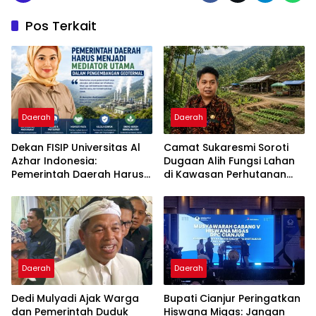
Pos Terkait
Daerah
Daerah
Dekan FISIP Universitas Al
Camat Sukaresmi Soroti
Azhar Indonesia:
Dugaan Alih Fungsi Lahan
Pemerintah Daerah Harus
di Kawasan Perhutanan
Menjadi Mediator Utama
Sosial Puncak Simun
dalam Pengembangan
Geotermal
Daerah
Daerah
Dedi Mulyadi Ajak Warga
Bupati Cianjur Peringatkan
dan Pemerintah Duduk
Hiswana Migas: Jangan