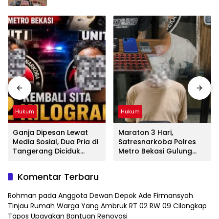
Hukum
Hukum
Ganja Dipesan Lewat
Maraton 3 Hari,
Media Sosial, Dua Pria di
Satresnarkoba Polres
Tangerang Diciduk
Metro Bekasi Gulung
Satresnarkoba Polres
Jaringan Sabu, Ganja,
Metro Bekasi
dan Tramadol
Komentar Terbaru
Rohman
pada
Anggota Dewan Depok Ade Firmansyah
Tinjau Rumah Warga Yang Ambruk RT 02 RW 09 Cilangkap
Tapos Upayakan Bantuan Renovasi