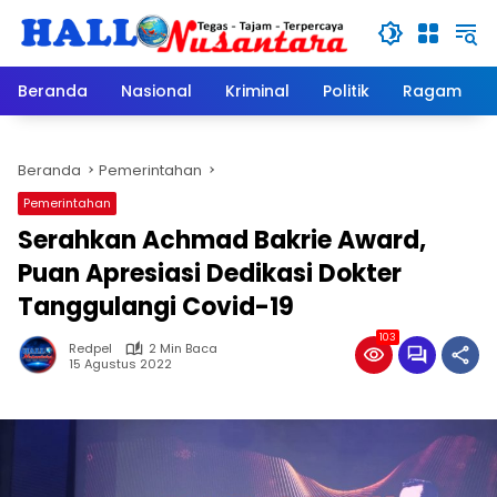
Langsung
ke
konten
Beranda
Nasional
Kriminal
Politik
Ragam
Beranda
Pemerintahan
Pemerintahan
Serahkan Achmad Bakrie Award,
Puan Apresiasi Dedikasi Dokter
Tanggulangi Covid-19
103
Redpel
2 Min Baca
15 Agustus 2022