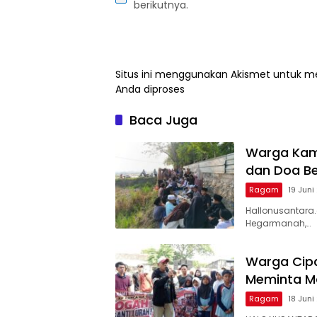
berikutnya.
Situs ini menggunakan Akismet untuk 
Anda diproses
Baca Juga
Warga Kam
dan Doa B
Ragam
19 Juni
Hallonusantara
Hegarmanah,…
Warga Cipa
Meminta Ma
Ragam
18 Juni