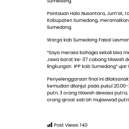
Sumedang.
Pantauan Halo Nusantara, Jum’at, 
Kabupaten Sumedang, meramaikan d
Hukum
Peristiwa
Sumedang.
Tega! Terkuak
Viral…! Seor
Sosok Terduga
Kakek Didug
Warga kab Sumedang Faisal Lesman
Pembunuh Lansia
Tunawisma
di Deli Serdang
Dikeluhkan
“Saya merasa bahagia sekali bisa me
Ternyata Oknum
Penumpang 
Polisi Tetangga
Turun dari
Jawa barat ke-37 cabang tilawah d
Korban
TransJakart
lingkungan IPP kab Sumedang” ujar f
Karena Bau
Badan
Penyelenggaraan final ini dilaksana
kemudian dilanjut pada pukul 20.00
putri, 3 orang tilawah dewasa putra
orang qiroat sab’ah mujawwad putri.
Post Views:
140