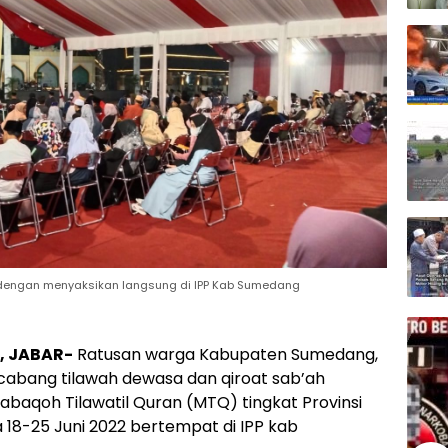
engan menyaksikan langsung di IPP Kab Sumedang
, JABAR-
Ratusan warga Kabupaten Sumedang,
cabang tilawah dewasa dan qiroat sab’ah
aqoh Tilawatil Quran (MTQ) tingkat Provinsi
 18-25 Juni 2022 bertempat di IPP kab