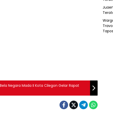
Juaen
Terat
Warg
Travo
Tapo
Bela Negara Mada II Kota Cilegon Gelar Rapat