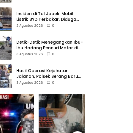
Pelaku Diamankan
Insiden di Tol Japek: Mobil
Listrik BYD Terbakar, Diduga
Gangguan Korsleting Listrik
2 Agustus 2026
0
Detik-Detik Menegangkan Ibu-
Ibu Hadang Pencuri Motor di
Purwasari Karawang, Pelaku
3 Agustus 2026
0
Lolos di Tengah Keramaian!
Hasil Operasi Kejahatan
Jalanan, Polsek Serang Baru
Serahkan Motor Hilang ke
3 Agustus 2026
0
Pemilik