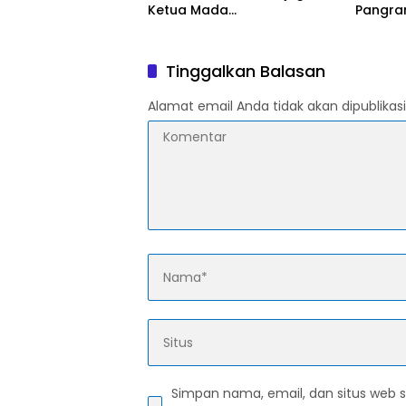
Ketua Mada
Pangra
Menyelengagarakan Acara
Sampai
Halal Bihalal Bersama
Tegask
Warga Burangkeng Dan
di Peme
Tinggalkan Balasan
tokoh
Alamat email Anda tidak akan dipublikasi
Simpan nama, email, dan situs web 