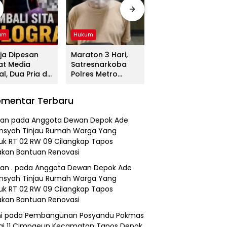
um
Hukum
Hukum
ja Dipesan
Maraton 3 Hari,
Tega! Terkuak
at Media
Satresnarkoba
Sosok Terduga
al, Dua Pria di
Polres Metro
Pembunuh Lansia
gerang
Bekasi Gulung
di Deli Serdang
duk
Jaringan Sabu,
Ternyata Oknum
mentar Terbaru
resnarkoba
Ganja, dan
Polisi Tetangga
es Metro
Tramadol
Korban
an
pada
Anggota Dewan Depok Ade
asi
nsyah Tinjau Rumah Warga Yang
k RT 02 RW 09 Cilangkap Tapos
kan Bantuan Renovasi
an .
pada
Anggota Dewan Depok Ade
nsyah Tinjau Rumah Warga Yang
k RT 02 RW 09 Cilangkap Tapos
kan Bantuan Renovasi
i
pada
Pembangunan Posyandu Pokmas
ai 11 Cimpaeun Kecamatan Tapos Depok