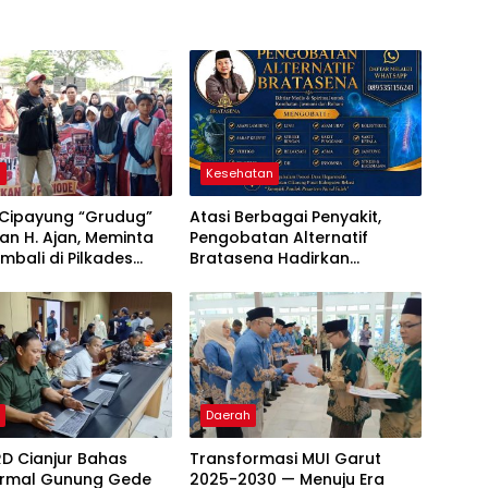
m
Kesehatan
Cipayung “Grudug”
Atasi Berbagai Penyakit,
n H. Ajan, Meminta
Pengobatan Alternatif
mbali di Pilkades
Bratasena Hadirkan
034
Kombinasi Totok Syaraf,
Doa, dan Herbal
h
Daerah
D Cianjur Bahas
Transformasi MUI Garut
rmal Gunung Gede
2025-2030 — Menuju Era