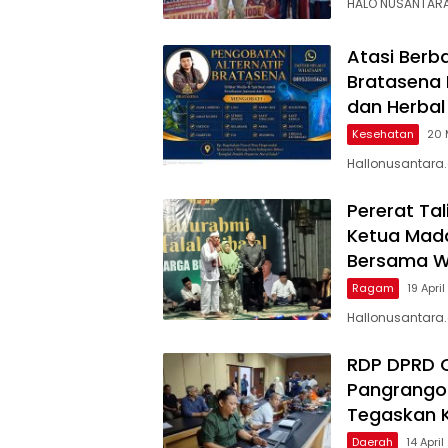
HALO NUSANTARA
Atasi Berb
Bratasena 
dan Herbal
Kesehatan
20 
Hallonusantara.
Pererat Tal
Ketua Mada
Bersama W
Ragam
19 Apri
Hallonusantara.
RDP DPRD 
Pangrango
Tegaskan 
Daerah
14 Apri