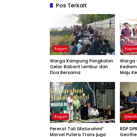
Pos Terkait
Ragam
Raga
Warga Kampung Pangkalan
Warga 
Gelar Babarit Lembur dan
Kediama
Doa Bersama
Maju Ke
2026-2
Ragam
Daera
Pererat Tali Silaturahmi”
RDP DPR
Marvel Putera Trans juga
Geothe