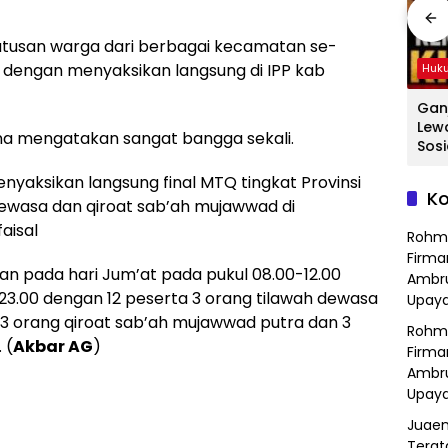
ratusan warga dari berbagai kecamatan se-
engan menyaksikan langsung di IPP kab
Hukum
Hukum
Huk
ang
Hasil Operasi
Detik-Detik
Gan
a
Kejahatan
Menegangkan
Lew
a mengatakan sangat bangga sekali.
Jalanan, Polsek
Ibu-Ibu Hadang
Sosi
Serang Baru
Pencuri Motor di
Tan
nyaksikan langsung final MTQ tingkat Provinsi
dan
Serahkan Motor
Purwasari
Dici
Ko
Hilang ke Pemilik
Karawang, Pelaku
Sat
ewasa dan qiroat sab’ah mujawwad di
a
Lolos di Tengah
Polr
aisal
Rohm
Keramaian!
Bek
Firma
kan pada hari Jum’at pada pukul 08.00-12.00
Ambru
-23.00 dengan 12 peserta 3 orang tilawah dewasa
Upaya
, 3 orang qiroat sab’ah mujawwad putra dan 3
Rohm
 (
Akbar AG
)
Firma
Ambru
Upaya
Juaen
Terat