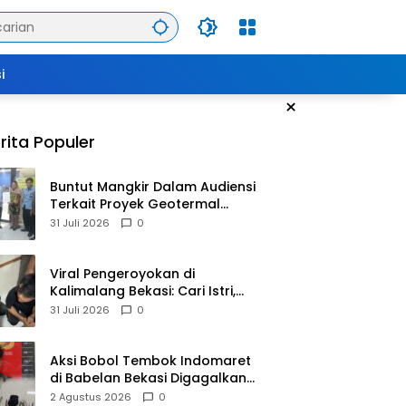
i
×
rita Populer
Buntut Mangkir Dalam Audiensi
Terkait Proyek Geotermal
Tampomas, Bupati Sumedang
31 Juli 2026
0
Dilaporkan Ke Ombudsman
dan BPKP
Viral Pengeroyokan di
Kalimalang Bekasi: Cari Istri,
Suami Malah Dianiaya
31 Juli 2026
0
Sekelompok Pria
Aksi Bobol Tembok Indomaret
di Babelan Bekasi Digagalkan
Satpam dan Warga, Dua
2 Agustus 2026
0