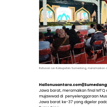
Ratusan se-Kabupaten Sumedang, meramaikan d
Hallonusantara.com||Sumedang
Jawa barat, meramaikan final MTQ 
mujawwad di penyelenggaraan Musab
Jawa barat ke-37 yang digelar pada