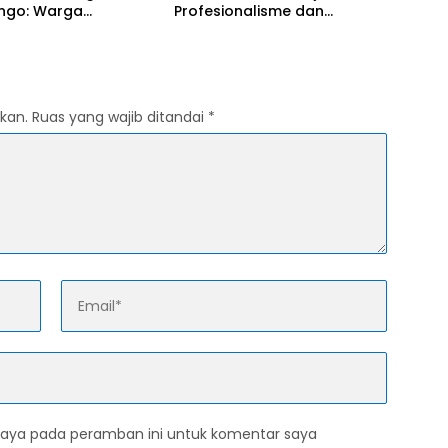
ngo: Warga
Profesionalisme dan
kan Penolakan, DPRD
Kemitraan Strategis
an Kewenangan Ada
rintah Pusat
kan.
Ruas yang wajib ditandai
*
saya pada peramban ini untuk komentar saya