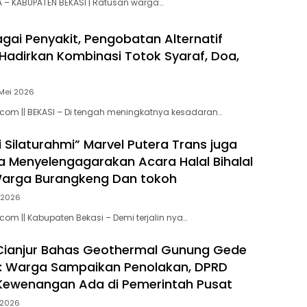
 – KABUPATEN BEKASI | Ratusan warga…
agai Penyakit, Pengobatan Alternatif
Hadirkan Kombinasi Totok Syaraf, Doa,
Mei 2026
com || BEKASI – Di tengah meningkatnya kesadaran…
i Silaturahmi” Marvel Putera Trans juga
 Menyelengagarakan Acara Halal Bihalal
arga Burangkeng Dan tokoh
l 2026
com || Kabupaten Bekasi – Demi terjalin nya…
Cianjur Bahas Geothermal Gunung Gede
: Warga Sampaikan Penolakan, DPRD
Kewenangan Ada di Pemerintah Pusat
l 2026