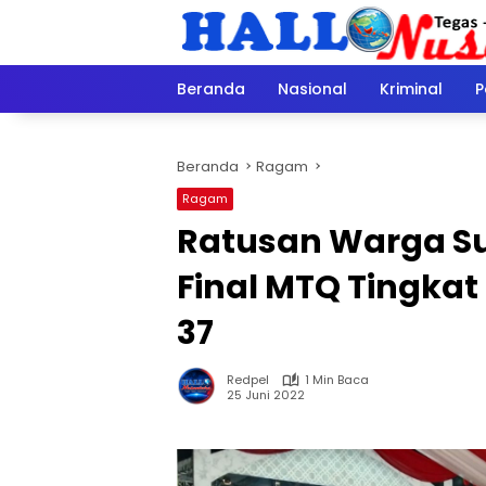
Langsung
ke
konten
Beranda
Nasional
Kriminal
P
Beranda
Ragam
Ragam
Ratusan Warga 
Final MTQ Tingkat
37
Redpel
1 Min Baca
25 Juni 2022