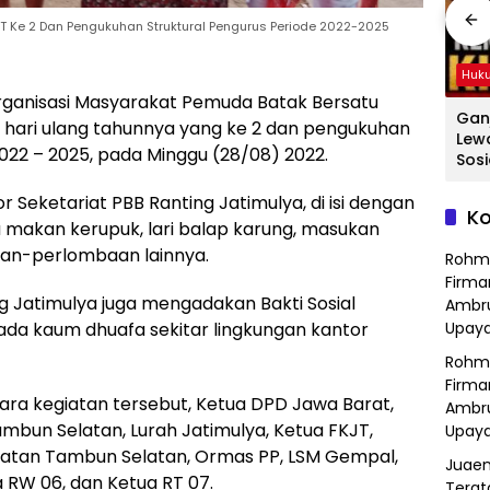
 Ke 2 Dan Pengukuhan Struktural Pengurus Periode 2022-2025
Hukum
Hukum
Huk
ganisasi Masyarakat Pemuda Batak Bersatu
ang
Hasil Operasi
Detik-Detik
Gan
 hari ulang tahunnya yang ke 2 dan pengukuhan
a
Kejahatan
Menegangkan
Lew
022 – 2025, pada Minggu (28/08) 2022.
Jalanan, Polsek
Ibu-Ibu Hadang
Sosi
Serang Baru
Pencuri Motor di
Tan
 Seketariat PBB Ranting Jatimulya, di isi dengan
dan
Serahkan Motor
Purwasari
Dici
Ko
Hilang ke Pemilik
Karawang, Pelaku
Sat
 makan kerupuk, lari balap karung, masukan
a
Lolos di Tengah
Polr
aan-perlombaan lainnya.
Rohm
Keramaian!
Bek
Firma
g Jatimulya juga mengadakan Bakti Sosial
Ambru
 kaum dhuafa sekitar lingkungan kantor
Upaya
Rohm
Firma
ra kegiatan tersebut, Ketua DPD Jawa Barat,
Ambru
mbun Selatan, Lurah Jatimulya, Ketua FKJT,
Upaya
matan Tambun Selatan, Ormas PP, LSM Gempal,
Juaen
 RW 06, dan Ketua RT 07.
Terat