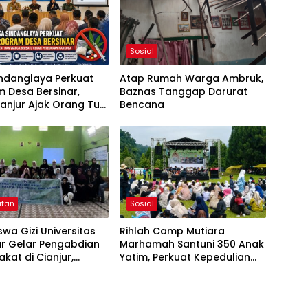
Sosial
indanglaya Perkuat
Atap Rumah Warga Ambruk,
 Desa Bersinar,
Baznas Tanggap Darurat
anjur Ajak Orang Tua
Bencana
Anak Cegah
ahgunaan Narkoba
atan
Sosial
wa Gizi Universitas
Rihlah Camp Mutiara
ar Gelar Pengabdian
Marhamah Santuni 350 Anak
kat di Cianjur,
Yatim, Perkuat Kepedulian
 Edukasi Gizi untuk
Sosial di Cipanas
Stunting