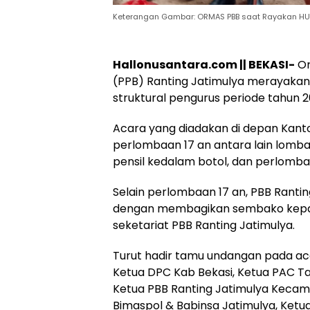
Keterangan Gambar: ORMAS PBB saat Rayakan HUT
Hukum
Peristiwa
Hallonusantara.com || BEKASI-
Or
Tega! Terkuak
Viral…! Seor
(PPB) Ranting Jatimulya merayakan
Sosok Terduga
Kakek Didug
struktural pengurus periode tahun 2
Pembunuh Lansia
Tunawisma
di Deli Serdang
Dikeluhkan
Acara yang diadakan di depan Kantor
Ternyata Oknum
Penumpang 
Polisi Tetangga
Turun dari
perlombaan 17 an antara lain lomba
Korban
TransJakart
pensil kedalam botol, dan perlomb
Karena Bau
Badan
Selain perlombaan 17 an, PBB Rantin
dengan membagikan sembako kepada
seketariat PBB Ranting Jatimulya.
Turut hadir tamu undangan pada aca
Ketua DPC Kab Bekasi, Ketua PAC Ta
Ketua PBB Ranting Jatimulya Keca
Bimaspol & Babinsa Jatimulya, Ketua