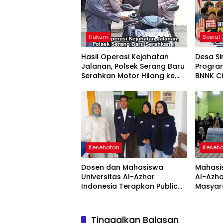
Hukum
Sosial
Hasil Operasi Kejahatan
Desa S
Jalanan, Polsek Serang Baru
Program
Serahkan Motor Hilang ke
BNNK Ci
Pemilik
Awasi 
Penyal
Kesehatan
Keseh
Dosen dan Mahasiswa
Mahasis
Universitas Al-Azhar
Al-Azh
Indonesia Terapkan Public
Masyara
Speaking dalam Edukasi Gizi
Perkuat
kepada Masyarakat Cianjur
Cegah 
Tinggalkan Balasan