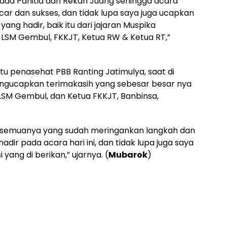
ada Panitia dan Rekan Juang sehingga acara
ncar dan sukses, dan tidak lupa saya juga ucapkan
ng hadir, baik itu dari jajaran Muspika
, LSM Gembul, FKKJT, Ketua RW & Ketua RT,”
tu penasehat PBB Ranting Jatimulya, saat di
gucapkan terimakasih yang sebesar besar nya
LSM Gembul, dan Ketua FKKJT, Banbinsa,
 semuanya yang sudah meringankan langkah dan
ir pada acara hari ini, dan tidak lupa juga saya
yang di berikan,” ujarnya. (
Mubarok
)