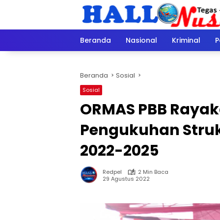
Langsung
ke
konten
Beranda
Nasional
Kriminal
P
Beranda
Sosial
Sosial
ORMAS PBB Rayaka
Pengukuhan Struk
2022-2025
Redpel
2 Min Baca
29 Agustus 2022