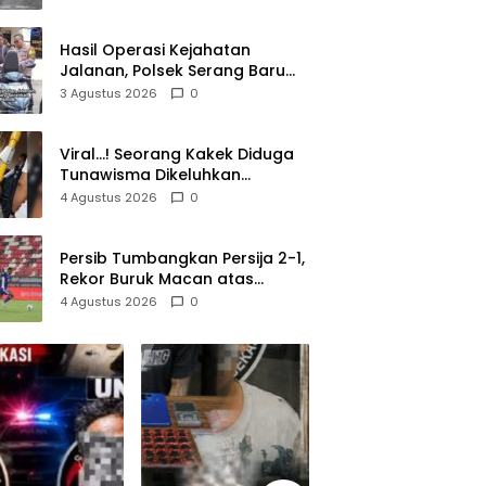
Lolos di Tengah Keramaian!
Hasil Operasi Kejahatan
Jalanan, Polsek Serang Baru
Serahkan Motor Hilang ke
3 Agustus 2026
0
Pemilik
Viral…! Seorang Kakek Diduga
Tunawisma Dikeluhkan
Penumpang dan Turun dari
4 Agustus 2026
0
TransJakarta Karena Bau
Badan
Persib Tumbangkan Persija 2-1,
Rekor Buruk Macan atas
Maung Berlanjut
4 Agustus 2026
0