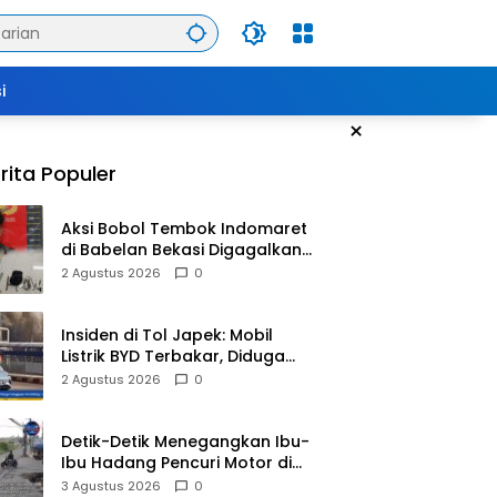
i
×
rita Populer
Aksi Bobol Tembok Indomaret
di Babelan Bekasi Digagalkan
Satpam dan Warga, Dua
2 Agustus 2026
0
Pelaku Diamankan
Insiden di Tol Japek: Mobil
Listrik BYD Terbakar, Diduga
Gangguan Korsleting Listrik
2 Agustus 2026
0
Detik-Detik Menegangkan Ibu-
Ibu Hadang Pencuri Motor di
Purwasari Karawang, Pelaku
3 Agustus 2026
0