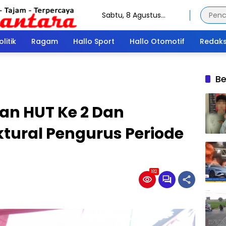
Sabtu, 8 Agustus
2026
olitik
Ragam
Hallo Sport
Hallo Otomotif
Redaks
Be
n HUT Ke 2 Dan
tural Pengurus Periode
182