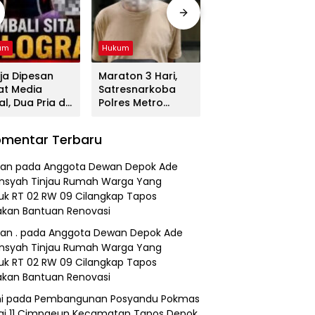
um
Hukum
Hukum
ja Dipesan
Maraton 3 Hari,
Tega! Terkuak
at Media
Satresnarkoba
Sosok Terduga
al, Dua Pria di
Polres Metro
Pembunuh Lansia
gerang
Bekasi Gulung
di Deli Serdang
duk
Jaringan Sabu,
Ternyata Oknum
mentar Terbaru
resnarkoba
Ganja, dan
Polisi Tetangga
es Metro
Tramadol
Korban
an
pada
Anggota Dewan Depok Ade
asi
nsyah Tinjau Rumah Warga Yang
k RT 02 RW 09 Cilangkap Tapos
kan Bantuan Renovasi
an .
pada
Anggota Dewan Depok Ade
nsyah Tinjau Rumah Warga Yang
k RT 02 RW 09 Cilangkap Tapos
kan Bantuan Renovasi
i
pada
Pembangunan Posyandu Pokmas
ai 11 Cimpaeun Kecamatan Tapos Depok